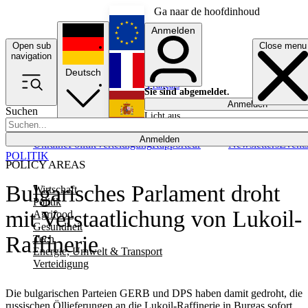
Ga naar de hoofdinhoud
Anmelden
Open sub
Close menu
English
navigation
Deutsch
Français
Sie sind abgemeldet.
Anmelden
Suchen
Licht aus
Español
Anmelden
Ukraine
Politik
Verteidigung
Rapporteur
Newsletters
Event
POLITIK
POLICY AREAS
Bulgarisches Parlament droht
Wirtschaft
Politik
mit Verstaatlichung von Lukoil-
Agrifood
Gesundheit
Raffinerie
Tech
Energie, Umwelt & Transport
Verteidigung
Die bulgarischen Parteien GERB und DPS haben damit gedroht, die
russischen Öllieferungen an die Lukoil-Raffinerie in Burgas sofort