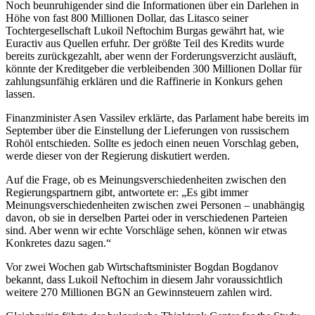
Noch beunruhigender sind die Informationen über ein Darlehen in
Höhe von fast 800 Millionen Dollar, das Litasco seiner
Tochtergesellschaft Lukoil Neftochim Burgas gewährt hat, wie
Euractiv aus Quellen erfuhr. Der größte Teil des Kredits wurde
bereits zurückgezahlt, aber wenn der Forderungsverzicht ausläuft,
könnte der Kreditgeber die verbleibenden 300 Millionen Dollar für
zahlungsunfähig erklären und die Raffinerie in Konkurs gehen
lassen.
Finanzminister Asen Vassilev erklärte, das Parlament habe bereits im
September über die Einstellung der Lieferungen von russischem
Rohöl entschieden. Sollte es jedoch einen neuen Vorschlag geben,
werde dieser von der Regierung diskutiert werden.
Auf die Frage, ob es Meinungsverschiedenheiten zwischen den
Regierungspartnern gibt, antwortete er: „Es gibt immer
Meinungsverschiedenheiten zwischen zwei Personen – unabhängig
davon, ob sie in derselben Partei oder in verschiedenen Parteien
sind. Aber wenn wir echte Vorschläge sehen, können wir etwas
Konkretes dazu sagen.“
Vor zwei Wochen gab Wirtschaftsminister Bogdan Bogdanov
bekannt, dass Lukoil Neftochim in diesem Jahr voraussichtlich
weitere 270 Millionen BGN an Gewinnsteuern zahlen wird.