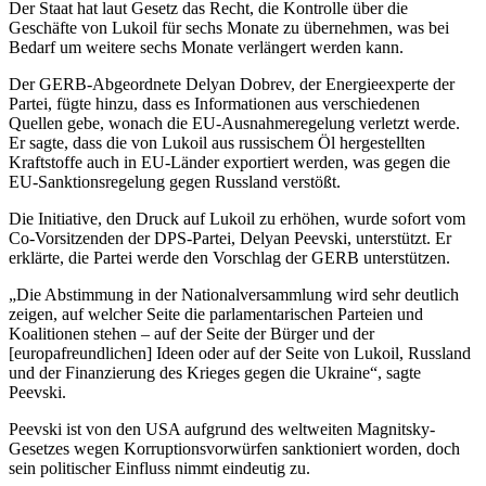
Der Staat hat laut Gesetz das Recht, die Kontrolle über die
Geschäfte von Lukoil für sechs Monate zu übernehmen, was bei
Bedarf um weitere sechs Monate verlängert werden kann.
Der GERB-Abgeordnete Delyan Dobrev, der Energieexperte der
Partei, fügte hinzu, dass es Informationen aus verschiedenen
Quellen gebe, wonach die EU-Ausnahmeregelung verletzt werde.
Er sagte, dass die von Lukoil aus russischem Öl hergestellten
Kraftstoffe auch in EU-Länder exportiert werden, was gegen die
EU-Sanktionsregelung gegen Russland verstößt.
Die Initiative, den Druck auf Lukoil zu erhöhen, wurde sofort vom
Co-Vorsitzenden der DPS-Partei, Delyan Peevski, unterstützt. Er
erklärte, die Partei werde den Vorschlag der GERB unterstützen.
„Die Abstimmung in der Nationalversammlung wird sehr deutlich
zeigen, auf welcher Seite die parlamentarischen Parteien und
Koalitionen stehen – auf der Seite der Bürger und der
[europafreundlichen] Ideen oder auf der Seite von Lukoil, Russland
und der Finanzierung des Krieges gegen die Ukraine“, sagte
Peevski.
Peevski ist von den USA aufgrund des weltweiten Magnitsky-
Gesetzes wegen Korruptionsvorwürfen sanktioniert worden, doch
sein politischer Einfluss nimmt eindeutig zu.