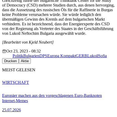
Gleichzeitig führte der bulgarische Thinktank Center for the Study
of Democracy (CSD) mehrere Studien durch, aus denen hervorging,
dass die Aussetzung des russischen Öls für die Raffinerie in Burgas
keine Probleme verursachen würde. Sie würde lediglich den
übermäßigen Gewinn des Kremls auf dem bulgarischen Markt
verhindern. Es ist bezeichnend, dass der Energieexperte des CSD
von der Regierung als Vertreter des Staates in der Geschäftsführung
von Lukoil Neftochim Bulgaria ausgewählt wurde.
[Bearbeitet von Kjeld Neubert]
Oct 23, 2023 - 08:32
Politik
Bulgarien
DPS
Europa Kompakt
GERB
Lukoil
Sofia
Drucken
Aktie
MEIST GELESEN
WIRTSCHAFT
Europäer machen aus den vorgeschlagenen Euro-Banknoten
Internet-Memes
25.07.2026