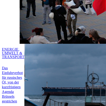
ENERGIE,
UMWELT &
TRANSPORT
Das
Einfuhrverbot
für russisches
Öl, von der
kurzfristigen
Agenda
Brüssels
gestrichen