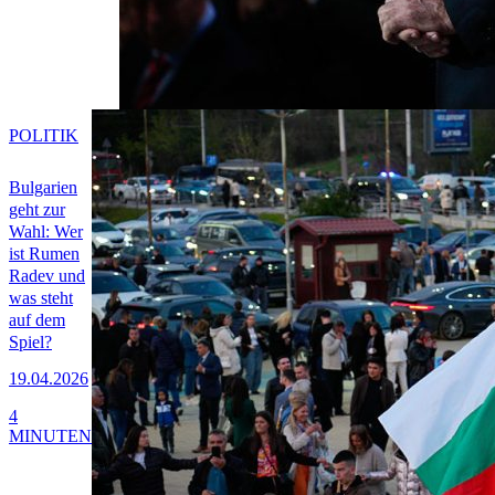
POLITIK
Bulgarien
geht zur
Wahl: Wer
ist Rumen
Radev und
was steht
auf dem
Spiel?
19.04.2026
4
MINUTEN