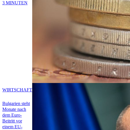
3 MINUTEN
WIRTSCHAFT
Bulgarien steht
Monate nach
dem Euro-
Beitritt vor
einem EU-