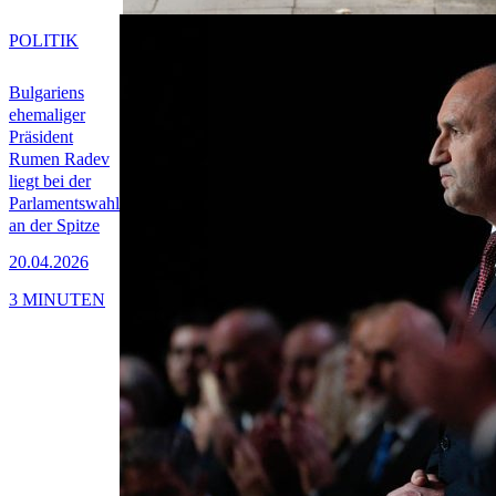
POLITIK
Bulgariens
ehemaliger
Präsident
Rumen Radev
liegt bei der
Parlamentswahl
an der Spitze
20.04.2026
3 MINUTEN