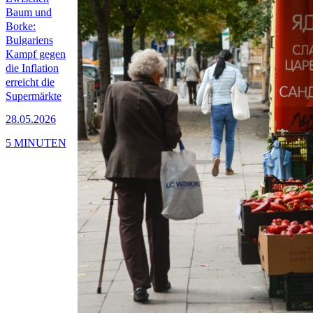
Baum und
Borke:
Bulgariens
Kampf gegen
die Inflation
erreicht die
Supermärkte
28.05.2026
5 MINUTEN