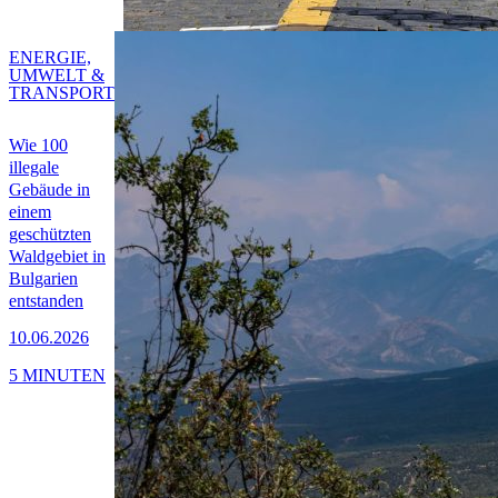
ENERGIE,
UMWELT &
TRANSPORT
Wie 100
illegale
Gebäude in
einem
geschützten
Waldgebiet in
Bulgarien
entstanden
10.06.2026
5 MINUTEN