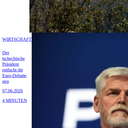
WIRTSCHAFT
Der
tschechische
Präsident
entfacht die
Euro-Debatte
neu
07.06.2026
4 MINUTEN