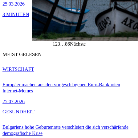
25.03.2026
3 MINUTEN
1
2
3
…
86
Nächste
MEIST GELESEN
WIRTSCHAFT
Europäer machen aus den vorgeschlagenen Euro-Banknoten
Internet-Memes
25.07.2026
GESUNDHEIT
Bulgariens hohe Geburtenrate verschleiert die sich verschärfende
demografische Krise