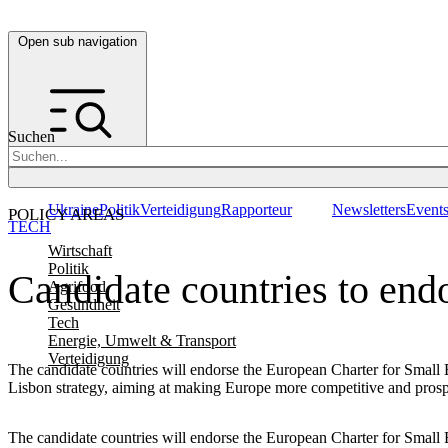
Open sub navigation
Suchen
Ukraine
Politik
Verteidigung
Rapporteur
Newsletters
Event
POLICY AREAS
TECH
Wirtschaft
Politik
Candidate countries to end
Agrifood
Gesundheit
Tech
Energie, Umwelt & Transport
Verteidigung
The candidate countries will endorse the European Charter for Small Bu
Lisbon strategy, aiming at making Europe more competitive and pros
The candidate countries will endorse the European Charter for Small Bu