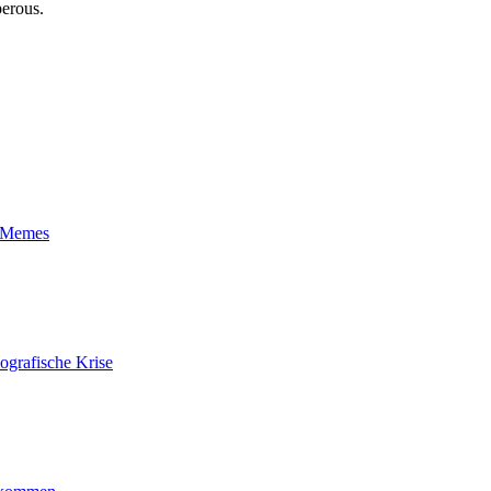
perous.
t-Memes
ografische Krise