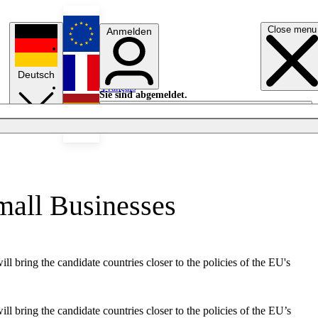
Close menu
Anmelden
English
Deutsch
Français
Sie sind abgemeldet.
Anmelden
Licht aus
Español
mall Businesses
l bring the candidate countries closer to the policies of the EU's
l bring the candidate countries closer to the policies of the EU’s