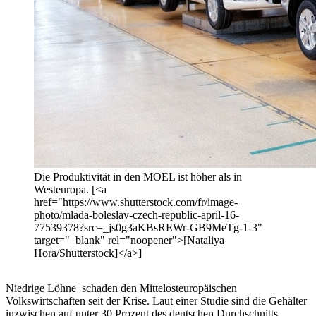
Die Produktivität in den MOEL ist höher als in
Westeuropa. [<a
href="https://www.shutterstock.com/fr/image-
photo/mlada-boleslav-czech-republic-april-16-
77539378?src=_js0g3aKBsREWr-GB9MeTg-1-3"
target="_blank" rel="noopener">[Nataliya
Hora/Shutterstock]</a>]
Niedrige Löhne schaden den Mittelosteuropäischen
Volkswirtschaften seit der Krise. Laut einer Studie sind die Gehälter
inzwischen auf unter 30 Prozent des deutschen Durchschnitts