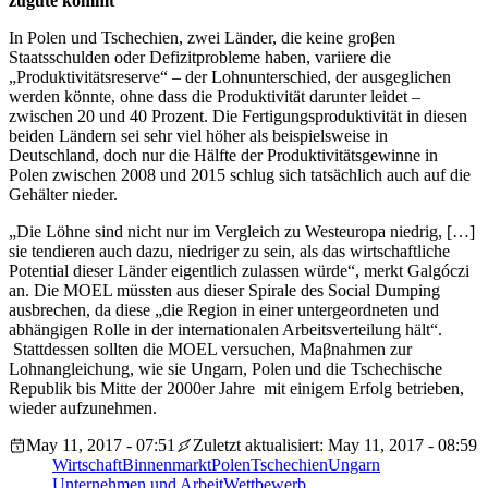
zugute kommt
In Polen und Tschechien, zwei Länder, die keine groβen
Staatsschulden oder Defizitprobleme haben, variiere die
„Produktivitätsreserve“ – der Lohnunterschied, der ausgeglichen
werden könnte, ohne dass die Produktivität darunter leidet –
zwischen 20 und 40 Prozent. Die Fertigungsproduktivität in diesen
beiden Ländern sei sehr viel höher als beispielsweise in
Deutschland, doch nur die Hälfte der Produktivitätsgewinne in
Polen zwischen 2008 und 2015 schlug sich tatsächlich auch auf die
Gehälter
nieder.
„Die Löhne sind nicht nur im Vergleich zu Westeuropa niedrig, […]
sie tendieren auch dazu, niedriger zu sein, als das wirtschaftliche
Potential dieser Länder eigentlich zulassen würde“, merkt Galgóczi
an. Die MOEL müssten aus dieser Spirale des Social Dumping
ausbrechen, da diese „die Region in einer untergeordneten und
abhängigen Rolle in der internationalen Arbeitsverteilung hält“.
Stattdessen sollten die MOEL versuchen, Maβnahmen zur
Lohnangleichung, wie sie Ungarn, Polen und die Tschechische
Republik bis Mitte der 2000er Jahre mit einigem Erfolg betrieben,
wieder aufzunehmen.
May 11, 2017 - 07:51
Zuletzt aktualisiert: May 11, 2017 - 08:59
Wirtschaft
Binnenmarkt
Polen
Tschechien
Ungarn
Unternehmen und Arbeit
Wettbewerb