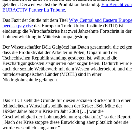
gefallen. Derweil wächst die Produktion beständig.
Ein Bericht von
EURACTIV Partner La Tribune
.
Das Fazit der Studie mit dem Titel
Why Central and Eastern Europe
needs a pay rise
des European Trade Union Institute (ETUI) ist
eindeutig: die Wirtschaftskrise hat zwei Jahrzehnte Fortschritt in der
Lohnentwicklung in Mittelosteuropa gestoppt.
Der Wissenschaftler Béla Galgóczi hat Daten gesammelt, die zeigen,
dass die Produktivität der Arbeiter in Polen, Ungarn und der
Tschechischen Republik ständing gestiegen ist, während die
Beschäftigungskosten stagnierten oder sogar fielen. Dadurch wurde
auch der soziale Wettbewerb mit dem Westen wiederbelebt, und die
mittelosteuropäischen Länder (MOEL) sind in einer
Niedriglohnspirale gefangen.
Das ETUI sieht die Gründe für diesen sozialen Rückschritt in einer
fehlgeleiteten Wirtschaftspolitik nach der Krise: „Seit Mitte der
1990er-Jahre bis zur Krise im Jahr 2008 […] war die
Geschwindigkeit der Lohnangleichung spektakulär,” so der Report.
„Nach der Krise stoppte diese Entwicklung aber plötzlich oder sie
wurde wesentlich langsamer.”