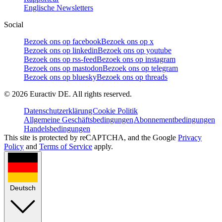
Englische Newsletters
Social
Bezoek ons op facebook
Bezoek ons op x
Bezoek ons op linkedin
Bezoek ons op youtube
Bezoek ons op rss-feed
Bezoek ons op instagram
Bezoek ons op mastodon
Bezoek ons op telegram
Bezoek ons op bluesky
Bezoek ons op threads
©
2026
Euractiv DE. All rights reserved.
Datenschutzerklärung
Cookie Politik
Allgemeine Geschäftsbedingungen
Abonnementbedingungen
Handelsbedingungen
This site is protected by reCAPTCHA, and the Google
Privacy
Policy
and
Terms of Service
apply.
Deutsch