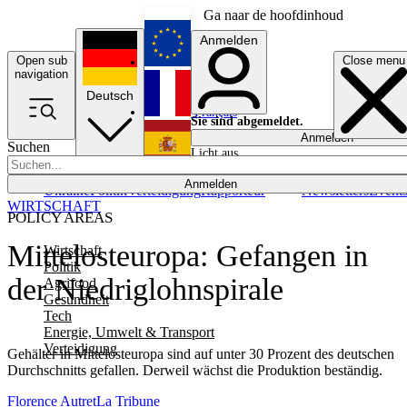
Ga naar de hoofdinhoud
Anmelden
Open sub
Close menu
English
navigation
Deutsch
Français
Sie sind abgemeldet.
Anmelden
Suchen
Licht aus
Español
Anmelden
Ukraine
Politik
Verteidigung
Rapporteur
Newsletters
Event
WIRTSCHAFT
POLICY AREAS
Mittelosteuropa: Gefangen in
Wirtschaft
Politik
der Niedriglohnspirale
Agrifood
Gesundheit
Tech
Energie, Umwelt & Transport
Verteidigung
Gehälter in Mittelosteuropa sind auf unter 30 Prozent des deutschen
Durchschnitts gefallen. Derweil wächst die Produktion beständig.
Florence Autret
La Tribune