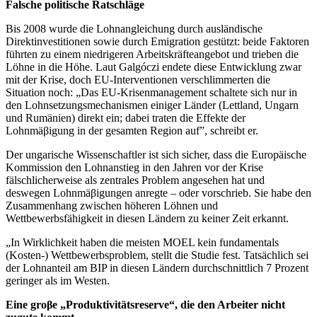
Falsche politische Ratschläge
Bis 2008 wurde die Lohnangleichung durch ausländische
Direktinvestitionen sowie durch Emigration gestützt: beide Faktoren
führten zu einem niedrigeren Arbeitskräfteangebot und trieben die
Löhne in die Höhe. Laut Galgóczi endete diese Entwicklung zwar
mit der Krise, doch EU-Interventionen verschlimmerten die
Situation noch: „Das EU-Krisenmanagement schaltete sich nur in
den Lohnsetzungsmechanismen einiger Länder (Lettland, Ungarn
und Rumänien) direkt ein; dabei traten die Effekte der
Lohnmäβigung in der gesamten Region auf”, schreibt er.
Der ungarische Wissenschaftler ist sich sicher, dass die Europäische
Kommission den Lohnanstieg in den Jahren vor der Krise
fälschlicherweise als zentrales Problem angesehen hat und
deswegen Lohnmäβigungen anregte – oder vorschrieb. Sie habe den
Zusammenhang zwischen höheren Löhnen und
Wettbewerbsfähigkeit in diesen Ländern zu keiner Zeit erkannt.
„In Wirklichkeit haben die meisten MOEL kein fundamentals
(Kosten-) Wettbewerbsproblem, stellt die Studie fest. Tatsächlich sei
der Lohnanteil am BIP in diesen Ländern durchschnittlich 7 Prozent
geringer als im Westen.
Eine groβe „Produktivitätsreserve“, die den Arbeiter nicht