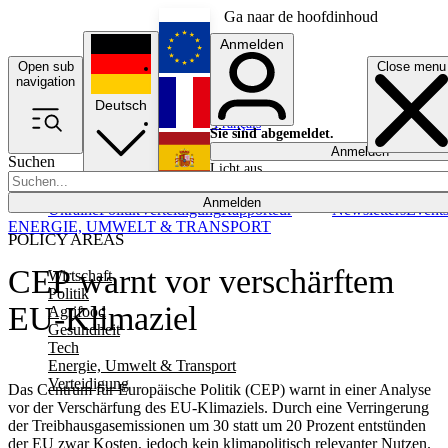
Ga naar de hoofdinhoud
Anmelden
Open sub
Close menu
English
navigation
Deutsch
Français
Sie sind abgemeldet.
Anmelden
Suchen
Licht aus
Español
Anmelden
Ukraine
Politik
Verteidigung
Rapporteur
Newsletters
Event
ENERGIE, UMWELT & TRANSPORT
POLICY AREAS
CEP warnt vor verschärftem
Wirtschaft
Politik
EU-Klimaziel
Agrifood
Gesundheit
Tech
Energie, Umwelt & Transport
Verteidigung
Das Centrum für Europäische Politik (CEP) warnt in einer Analyse
vor der Verschärfung des EU-Klimaziels. Durch eine Verringerung
der Treibhausgasemissionen um 30 statt um 20 Prozent entstünden
der EU zwar Kosten, jedoch kein klimapolitisch relevanter Nutzen.