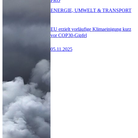
PRO
ENERGIE, UMWELT & TRANSPORT
EU erzielt vorläufige Klimaeinigung kurz
vor COP30-Gipfel
05.11.2025