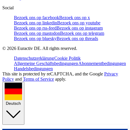
Social
Bezoek ons op facebook
Bezoek ons op x
Bezoek ons op linkedin
Bezoek ons op youtube
Bezoek ons op rss-feed
Bezoek ons op instagram
Bezoek ons op mastodon
Bezoek ons op telegram
Bezoek ons op bluesky
Bezoek ons op threads
©
2026
Euractiv DE. All rights reserved.
Datenschutzerklärung
Cookie Politik
Allgemeine Geschäftsbedingungen
Abonnementbedingungen
Handelsbedingungen
This site is protected by reCAPTCHA, and the Google
Privacy
Policy
and
Terms of Service
apply.
Deutsch