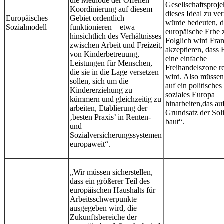
die Methode der Offenen
Gesellschaftsproje
Koordinierung auf diesem
dieses Ideal zu ve
Europäisches
Gebiet ordentlich
würde bedeuten, d
Sozialmodell
funktionieren – etwa
europäische Erbe z
hinsichtlich des Verhältnisses
Folglich wird Fran
zwischen Arbeit und Freizeit,
akzeptieren, dass 
von Kinderbetreuung,
eine einfache
Leistungen für Menschen,
Freihandelszone re
die sie in die Lage versetzen
wird. Also müssen
sollen, sich um die
auf ein politisches
Kindererziehung zu
soziales Europa
kümmern und gleichzeitig zu
hinarbeiten,das au
arbeiten, Etablierung der
Grundsatz der Soli
‚besten Praxis’ in Renten-
baut“.
und
Sozialversicherungssystemen
europaweit“.
„Wir müssen sicherstellen,
dass ein größerer Teil des
europäischen Haushalts für
Arbeitsschwerpunkte
ausgegeben wird, die
Zukunftsbereiche der