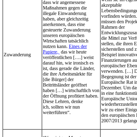
dass wir angemessene
akzeptable
Maßnahmen gegen die
Lebensbedingung
illegale Einwanderung
vorfinden würden
haben, aber gleichzeitig
müssen den Projek
anerkennen, dass eine
Rahmen der
gesteuerte Zuwanderung
Entwicklungszusa
unseren europäischen
die Mittel zur Ver
Wirtschaften tatsächlich
stellen, die ihren 
nutzen kann.
Eines der
sicherstellen und 
Papiere,
das wir heute
Zuwanderung
Beispiel innovativ
veröffentlichen [….] weist
Finanzierungen au
darauf hin, wie ironisch es
europäischer Eben
ist, dass gerade die Länder,
verwenden. […] D
die ihre Arbeitsmärkte für
Begegnung ist der
[die Bürger] der
Europäische Rat 
Beitrittsländer geöffnet
Dezember. Um das
haben […] wirtschaftlich von
in eine funktionst
der Öffnung profitiert haben.
Europäische Unio
Diese Lehren, denke
wiederherzustelle
ich, sollten wir nun
wir zu einer Einig
weiterführen“.
den europäischen 
2007/2013 gelang