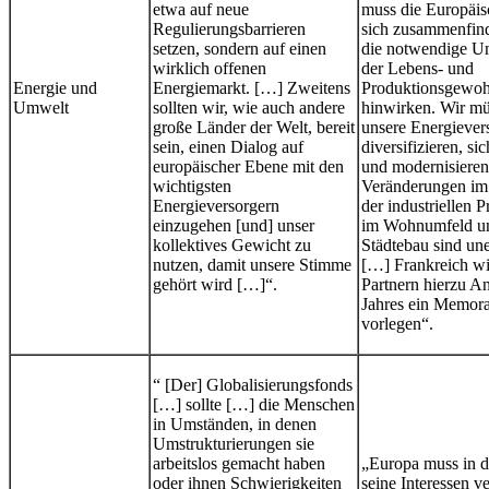
etwa auf neue
muss die Europäi
Regulierungsbarrieren
sich zusammenfin
setzen, sondern auf einen
die notwendige 
wirklich offenen
der Lebens- und
Energie und
Energiemarkt. […] Zweitens
Produktionsgewoh
Umwelt
sollten wir, wie auch andere
hinwirken. Wir m
große Länder der Welt, bereit
unsere Energiever
sein, einen Dialog auf
diversifizieren, s
europäischer Ebene mit den
und modernisieren
wichtigsten
Veränderungen im 
Energieversorgern
der industriellen 
einzugehen [und] unser
im Wohnumfeld u
kollektives Gewicht zu
Städtebau sind une
nutzen, damit unsere Stimme
[…] Frankreich wi
gehört wird […]“.
Partnern hierzu A
Jahres ein Memo
vorlegen“.
“ [Der] Globalisierungsfonds
[…] sollte […] die Menschen
in Umständen, in denen
Umstrukturierungen sie
arbeitslos gemacht haben
„Europa muss in
oder ihnen Schwierigkeiten
seine Interessen ve