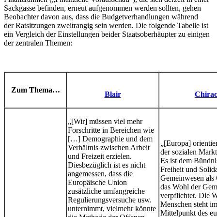
Sackgasse befinden, erneut aufgenommen werden sollten, gehen
Beobachter davon aus, dass die Budgetverhandlungen während
der Ratsitzungen zweitrangig sein werden. Die folgende Tabelle ist
ein Vergleich der Einstellungen beider Staatsoberhäupter zu einigen
der zentralen Themen:
Zum Thema…
Blair
Chira
„[Wir] müssen viel mehr
Forschritte in Bereichen wie
[…] Demographie und dem
„[Europa] orientier
Verhältnis zwischen Arbeit
der sozialen Markt
und Freizeit erzielen.
Es ist dem Bündni
Diesbezüglich ist es nicht
Freiheit und Solid
angemessen, dass die
Gemeinwesen als 
Europäische Union
das Wohl der Gem
zusätzliche umfangreiche
verpflichtet. Die 
Regulierungsversuche usw.
Menschen steht i
unternimmt, vielmehr könnte
Mittelpunkt des e