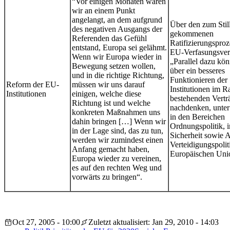
“Vor einigen Monaten waren
wir an einem Punkt
angelangt, an dem aufgrund
Über den zum Stil
des negativen Ausgangs der
gekommenen
Referenden das Gefühl
Ratifizierungsproz
entstand, Europa sei gelähmt.
EU-Verfasungsvert
Wenn wir Europa wieder in
„Parallel dazu kö
Bewegung setzen wollen,
über ein besseres
und in die richtige Richtung,
Funktionieren der
Reform der EU-
müssen wir uns darauf
Institutionen im 
Institutionen
einigen, welche diese
bestehenden Vertr
Richtung ist und welche
nachdenken, unte
konkreten Maßnahmen uns
in den Bereichen
dahin bringen […] Wenn wir
Ordnungspolitik, 
in der Lage sind, das zu tun,
Sicherheit sowie 
werden wir zumindest einen
Verteidigungspolit
Anfang gemacht haben,
Europäischen Uni
Europa wieder zu vereinen,
es auf den rechten Weg und
vorwärts zu bringen“.
Oct 27, 2005 - 10:00
Zuletzt aktualisiert: Jan 29, 2010 - 14:03