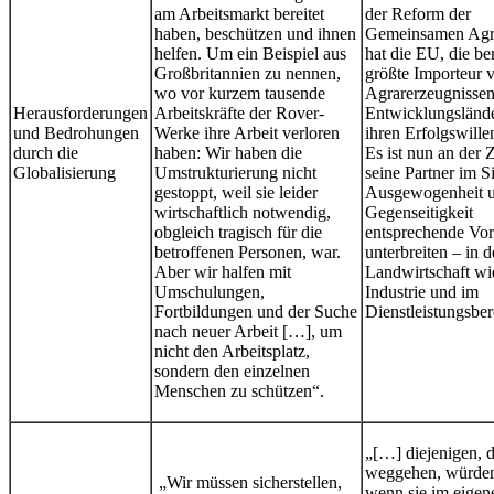
am Arbeitsmarkt bereitet
der Reform der
haben, beschützen und ihnen
Gemeinsamen Agra
helfen. Um ein Beispiel aus
hat die EU, die ber
Großbritannien zu nennen,
größte Importeur 
wo vor kurzem tausende
Agrarerzeugnissen
Herausforderungen
Arbeitskräfte der Rover-
Entwicklungsländer
und Bedrohungen
Werke ihre Arbeit verloren
ihren Erfolgswille
durch die
haben: Wir haben die
Es ist nun an der Z
Globalisierung
Umstrukturierung nicht
seine Partner im S
gestoppt, weil sie leider
Ausgewogenheit u
wirtschaftlich notwendig,
Gegenseitigkeit
obgleich tragisch für die
entsprechende Vor
betroffenen Personen, war.
unterbreiten – in d
Aber wir halfen mit
Landwirtschaft wie
Umschulungen,
Industrie und im
Fortbildungen und der Suche
Dienstleistungsber
nach neuer Arbeit […], um
nicht den Arbeitsplatz,
sondern den einzelnen
Menschen zu schützen“.
„[…] diejenigen, d
weggehen, würden
„Wir müssen sicherstellen,
wenn sie im eige