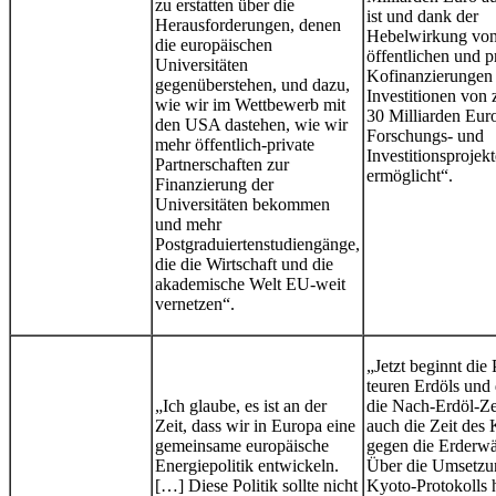
zu erstatten über die
ist und dank der
Herausforderungen, denen
Hebelwirkung vo
die europäischen
öffentlichen und p
Universitäten
Kofinanzierungen 
gegenüberstehen, und dazu,
Investitionen von 
wie wir im Wettbewerb mit
30 Milliarden Euro
den USA dastehen, wie wir
Forschungs- und
mehr öffentlich-private
Investitionsprojekt
Partnerschaften zur
ermöglicht“.
Finanzierung der
Universitäten bekommen
und mehr
Postgraduiertenstudiengänge,
die die Wirtschaft und die
akademische Welt EU-weit
vernetzen“.
„Jetzt beginnt die
teuren Erdöls und 
„Ich glaube, es ist an der
die Nach-Erdöl-Zei
Zeit, dass wir in Europa eine
auch die Zeit des
gemeinsame europäische
gegen die Erderw
Energiepolitik entwickeln.
Über die Umsetzu
[…] Diese Politik sollte nicht
Kyoto-Protokolls 