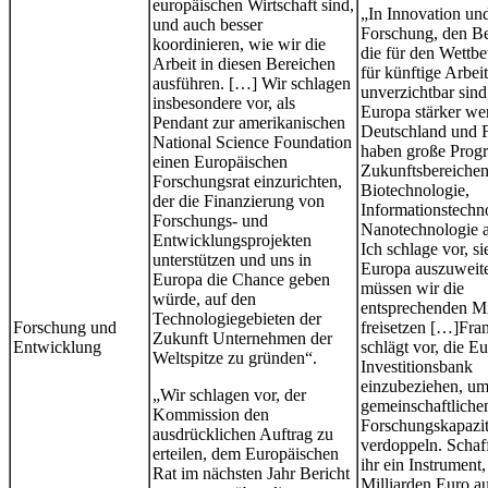
europäischen Wirtschaft sind,
„In Innovation un
und auch besser
Forschung, den Be
koordinieren, wie wir die
die für den Wettb
Arbeit in diesen Bereichen
für künftige Arbeit
ausführen. […] Wir schlagen
unverzichtbar sind
insbesondere vor, als
Europa stärker we
Pendant zur amerikanischen
Deutschland und 
National Science Foundation
haben große Prog
einen Europäischen
Zukunftsbereiche
Forschungsrat einzurichten,
Biotechnologie,
der die Finanzierung von
Informationstechn
Forschungs- und
Nanotechnologie 
Entwicklungsprojekten
Ich schlage vor, si
unterstützen und uns in
Europa auszuweit
Europa die Chance geben
müssen wir die
würde, auf den
entsprechenden Mi
Technologiegebieten der
Forschung und
freisetzen […]Fra
Zukunft Unternehmen der
Entwicklung
schlägt vor, die E
Weltspitze zu gründen“.
Investitionsbank
einzubeziehen, um
„Wir schlagen vor, der
gemeinschaftliche
Kommission den
Forschungskapazit
ausdrücklichen Auftrag zu
verdoppeln. Schaf
erteilen, dem Europäischen
ihr ein Instrument,
Rat im nächsten Jahr Bericht
Milliarden Euro au