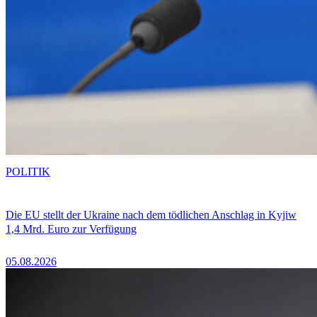
POLITIK
Die EU stellt der Ukraine nach dem tödlichen Anschlag in Kyjiw
1,4 Mrd. Euro zur Verfügung
05.08.2026