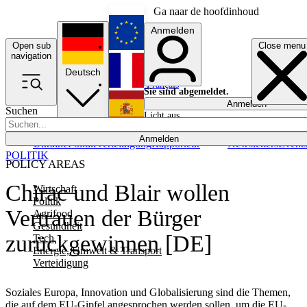
Ga naar de hoofdinhoud
Anmelden
Open sub
Close menu
English
navigation
Deutsch
Français
Sie sind abgemeldet.
Anmelden
Suchen
Licht aus
Español
Anmelden
Ukraine
Politik
Verteidigung
Rapporteur
Newsletters
Event
POLITIK
POLICY AREAS
Chirac und Blair wollen
Wirtschaft
Politik
Vertrauen der Bürger
Agrifood
Gesundheit
zurückgewinnen [DE]
Tech
Energie, Umwelt & Transport
Verteidigung
Soziales Europa, Innovation und Globalisierung sind die Themen,
die auf dem EU-Gipfel angesprochen werden sollen, um die EU-