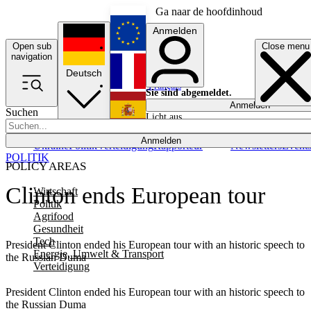
Ga naar de hoofdinhoud
Anmelden
Open sub
Close menu
English
navigation
Deutsch
Français
Sie sind abgemeldet.
Anmelden
Suchen
Licht aus
Español
Anmelden
Ukraine
Politik
Verteidigung
Rapporteur
Newsletters
Event
POLITIK
POLICY AREAS
Clinton ends European tour
Wirtschaft
Politik
Agrifood
Gesundheit
Tech
President Clinton ended his European tour with an historic speech to
Energie, Umwelt & Transport
the Russian Duma
Verteidigung
President Clinton ended his European tour with an historic speech to
the Russian Duma