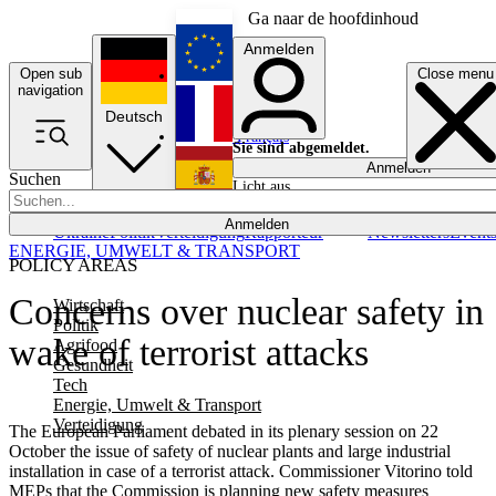
Ga naar de hoofdinhoud
Anmelden
Open sub
Close menu
English
navigation
Deutsch
Français
Sie sind abgemeldet.
Anmelden
Suchen
Licht aus
Español
Anmelden
Ukraine
Politik
Verteidigung
Rapporteur
Newsletters
Event
ENERGIE, UMWELT & TRANSPORT
POLICY AREAS
Concerns over nuclear safety in
Wirtschaft
Politik
wake of terrorist attacks
Agrifood
Gesundheit
Tech
Energie, Umwelt & Transport
Verteidigung
The European Parliament debated in its plenary session on 22
October the issue of safety of nuclear plants and large industrial
installation in case of a terrorist attack. Commissioner Vitorino told
MEPs that the Commission is planning new safety measures