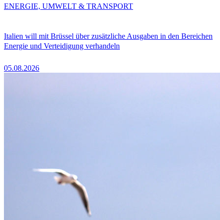
ENERGIE, UMWELT & TRANSPORT
Italien will mit Brüssel über zusätzliche Ausgaben in den Bereichen
Energie und Verteidigung verhandeln
05.08.2026