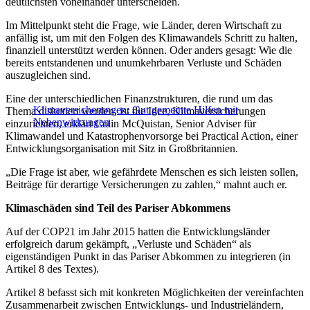
deutlichsten voneinander unterscheiden.
Im Mittelpunkt steht die Frage, wie Länder, deren Wirtschaft zu
anfällig ist, um mit den Folgen des Klimawandels Schritt zu halten,
finanziell unterstützt werden können. Oder anders gesagt: Wie die
bereits entstandenen und unumkehrbaren Verluste und Schäden
auszugleichen sind.
Eine der unterschiedlichen Finanzstrukturen, die rund um das
Klimaversicherungen: Gut gemeinte Hilfen mit
Thema diskutiert werden, ist die Idee, Klimaversicherungen
Nebenwirkungen
einzurichten, erklärt Colin McQuistan, Senior Adviser für
Klimawandel und Katastrophenvorsorge bei Practical Action, einer
Entwicklungsorganisation mit Sitz in Großbritannien.
„Die Frage ist aber, wie gefährdete Menschen es sich leisten sollen,
Beiträge für derartige Versicherungen zu zahlen,“ mahnt auch er.
Klimaschäden sind Teil des Pariser Abkommens
Auf der COP21 im Jahr 2015 hatten die Entwicklungsländer
erfolgreich darum gekämpft, „Verluste und Schäden“ als
eigenständigen Punkt in das Pariser Abkommen zu integrieren (in
Artikel 8 des Textes).
Artikel 8 befasst sich mit konkreten Möglichkeiten der vereinfachten
Zusammenarbeit zwischen Entwicklungs- und Industrieländern,