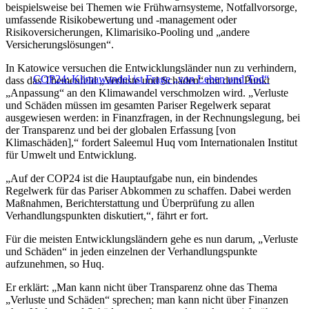
beispielsweise bei Themen wie Frühwarnsysteme, Notfallvorsorge,
umfassende Risikobewertung und -management oder
Risikoversicherungen, Klimarisiko-Pooling und „andere
Versicherungslösungen“.
In Katowice versuchen die Entwicklungsländer nun zu verhindern,
COP24: Klimawandel ist Frage „von Leben und Tod“
dass das Themenfeld „Verluste und Schäden“ mit dem Punkt
„Anpassung“ an den Klimawandel verschmolzen wird. „Verluste
und Schäden müssen im gesamten Pariser Regelwerk separat
ausgewiesen werden: in Finanzfragen, in der Rechnungslegung, bei
der Transparenz und bei der globalen Erfassung [von
Klimaschäden],“ fordert Saleemul Huq vom Internationalen Institut
für Umwelt und Entwicklung.
„Auf der COP24 ist die Hauptaufgabe nun, ein bindendes
Regelwerk für das Pariser Abkommen zu schaffen. Dabei werden
Maßnahmen, Berichterstattung und Überprüfung zu allen
Verhandlungspunkten diskutiert,“, fährt er fort.
Für die meisten Entwicklungsländern gehe es nun darum, „Verluste
und Schäden“ in jeden einzelnen der Verhandlungspunkte
aufzunehmen, so Huq.
Er erklärt: „Man kann nicht über Transparenz ohne das Thema
„Verluste und Schäden“ sprechen; man kann nicht über Finanzen