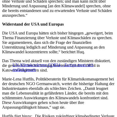
ohne Verluste und Schäden sprechen; und man kann nicht über
Minderung und Anpassung [an den Klimawandel] sprechen, ohne
die bereits entstandenen und zu erwartenden Verluste und Schäden
anzusprechen.“
Widerstand der USA und Europas
Die USA und Europa hätten sich bisher hingegen „geweigert, beim
Thema Finanzierung über Verluste und Klimaschäden zu sprechen.
Sie argumentieren, dass sich die Frage der finanziellen
Unterstützung lediglich auf Minderung und Anpassung an den
Klimawandel konzentrieren sollte,“ berichtet Huq.
Das Thema wird aktuell von den zuständigen Ministern diskutiert,
UN-Klimakonferenz COP24 – Europa muss sich
die gestern für den hochrangig besetzten Teil der COP24 in
endlich trauen
Katowice eingetroffen sind.
Marie-Lena Hutfils, Politikberaterin für Klimarisikomanagement bei
der deutschen NGO Germanwatch, wertet die bisherige Haltung der
Industriestaaten ebenfalls als schlechtes Zeichen. „Damit leugnet
man die Lebensrealität in gefährdeten Länder, die bereits mit den
schlimmsten Auswirkungen des Klimawandels konfrontiert sind.
Diese Auswirkungen gehen schon heute über ihre
Anpassungsfähigkeit hinaus,“ sagt sie.
Hutfils fügt hinzu: „Die Risiken zukünftiger klimabedingter Verluste