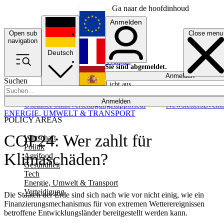
Ga naar de hoofdinhoud
Anmelden
Open sub
Close menu
English
navigation
Deutsch
Français
Sie sind abgemeldet.
Anmelden
Suchen
Licht aus
Español
Anmelden
Ukraine
Politik
Verteidigung
Rapporteur
Newsletters
Event
ENERGIE, UMWELT & TRANSPORT
POLICY AREAS
COP24: Wer zahlt für
Wirtschaft
Politik
Klimaschäden?
Agrifood
Gesundheit
Tech
Energie, Umwelt & Transport
Verteidigung
Die Staaten der Erde sind sich nach wie vor nicht einig, wie ein
Finanzierungsmechanismus für von extremen Wetterereignissen
betroffene Entwicklungsländer bereitgestellt werden kann.