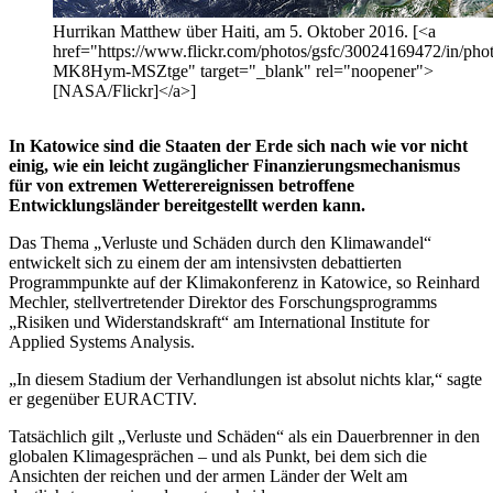
Hurrikan Matthew über Haiti, am 5. Oktober 2016. [<a
href="https://www.flickr.com/photos/gsfc/30024169472/in/photo
MK8Hym-MSZtge" target="_blank" rel="noopener">
[NASA/Flickr]</a>]
In Katowice sind die Staaten der Erde sich nach wie vor nicht
einig, wie ein leicht zugänglicher Finanzierungsmechanismus
für von extremen Wetterereignissen betroffene
Entwicklungsländer bereitgestellt werden kann.
Das Thema „Verluste und Schäden durch den Klimawandel“
entwickelt sich zu einem der am intensivsten debattierten
Programmpunkte auf der Klimakonferenz in Katowice, so Reinhard
Mechler, stellvertretender Direktor des Forschungsprogramms
„Risiken und Widerstandskraft“ am International Institute for
Applied Systems Analysis.
„In diesem Stadium der Verhandlungen ist absolut nichts klar,“ sagte
er gegenüber EURACTIV.
Tatsächlich gilt „Verluste und Schäden“ als ein Dauerbrenner in den
globalen Klimagesprächen – und als Punkt, bei dem sich die
Ansichten der reichen und der armen Länder der Welt am