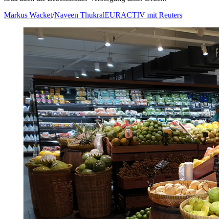
Markus Wacket
/
Naveen Thukral
EURACTIV mit Reuters