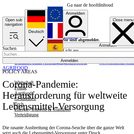
Ga naar de hoofdinhoud
Anmelden
Open sub
Close menu
English
navigation
Deutsch
Français
Sie sind abgemeldet.
Anmelden
Suchen
Licht aus
Español
Anmelden
Ukraine
Politik
Verteidigung
Rapporteur
Newsletters
Event
AGRIFOOD
POLICY AREAS
Corona-Pandemie:
Wirtschaft
Politik
Herausforderung für weltweite
Agrifood
Gesundheit
Lebensmittel-Versorgung
Tech
Energie, Umwelt & Transport
Verteidigung
Die rasante Ausbreitung der Corona-Seuche über die ganze Welt
setzt auch die Lebensmittel-Versorgung unter Druck.