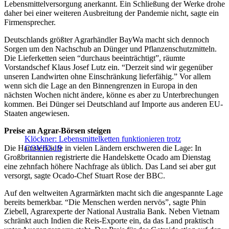
Lebensmittelversorgung anerkannt. Ein Schließung der Werke drohe
daher bei einer weiteren Ausbreitung der Pandemie nicht, sagte ein
Firmensprecher.
Deutschlands größter Agrarhändler BayWa macht sich dennoch
Sorgen um den Nachschub an Dünger und Pflanzenschutzmitteln.
Die Lieferketten seien “durchaus beeinträchtigt”, räumte
Vorstandschef Klaus Josef Lutz ein. “Derzeit sind wir gegenüber
unseren Landwirten ohne Einschränkung lieferfähig.” Vor allem
wenn sich die Lage an den Binnengrenzen in Europa in den
nächsten Wochen nicht ändere, könne es aber zu Unterbrechungen
kommen. Bei Dünger sei Deutschland auf Importe aus anderen EU-
Staaten angewiesen.
Preise an Agrar-Börsen steigen
Klöckner: Lebensmittelketten funktionieren trotz
Die Hamsterkäufe in vielen Ländern erschweren die Lage: In
COVID-19
Großbritannien registrierte die Handelskette Ocado am Dienstag
eine zehnfach höhere Nachfrage als üblich. Das Land sei aber gut
versorgt, sagte Ocado-Chef Stuart Rose der BBC.
Auf den weltweiten Agrarmärkten macht sich die angespannte Lage
bereits bemerkbar. “Die Menschen werden nervös”, sagte Phin
Ziebell, Agrarexperte der National Australia Bank. Neben Vietnam
schränkt auch Indien die Reis-Exporte ein, da das Land praktisch