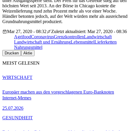
unter Ausgangssperre steht. Der Preis für das Getreide stieg auf den
höchsten Wert seit 2013. An der Börse in Chicago kostete die
Weizenlieferung rund zehn Prozent mehr als vor einer Woche.
Händler betonten jedoch, auf der Welt würden mehr als ausreichend
Grundnahrungsmittel produziert.
Mar 27, 2020 - 08:32
Zuletzt aktualisiert: Mar 27, 2020 - 08:36
Agrifood
Coronavirus
Grenzkontrollen
Landwirtschaft
Landwirtschaft und Ernährung
Lebensmittel
Lieferketten
Nahrungsmittel
Drucken
Aktie
MEIST GELESEN
WIRTSCHAFT
Europäer machen aus den vorgeschlagenen Euro-Banknoten
Internet-Memes
25.07.2026
GESUNDHEIT