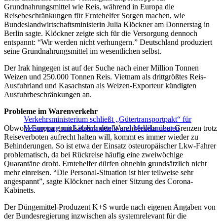
Grundnahrungsmittel wie Reis, während in Europa die
Reisebeschränkungen für Erntehelfer Sorgen machen, wie
Bundeslandwirtschaftsministerin Julia Klöckner am Donnerstag in
Berlin sagte. Klöckner zeigte sich für die Versorgung dennoch
entspannt: “Wir werden nicht verhungern.” Deutschland produziert
seine Grundnahrungsmittel im wesentlichen selbst.
Der Irak hingegen ist auf der Suche nach einer Million Tonnen
Weizen und 250.000 Tonnen Reis. Vietnam als drittgrößtes Reis-
Ausfuhrland und Kasachstan als Weizen-Exporteur kündigten
Ausfuhrbeschränkungen an.
Probleme im Warenverkehr
Verkehrsministerium schließt „Gütertransportpakt“ für
Obwohl Europa grundsätzlich den Warenverkehr über Grenzen trotz
Versorgung mit Lebensmitteln und Medikamenten
Reiseverboten aufrecht halten will, kommt es immer wieder zu
Behinderungen. So ist etwa der Einsatz osteuropäischer Lkw-Fahrer
problematisch, da bei Rückreise häufig eine zweiwöchige
Quarantäne droht. Erntehelfer dürfen ohnehin grundsätzlich nicht
mehr einreisen. “Die Personal-Situation ist hier teilweise sehr
angespannt”, sagte Klöckner nach einer Sitzung des Corona-
Kabinetts.
Der Düngemittel-Produzent K+S wurde nach eigenen Angaben von
der Bundesregierung inzwischen als systemrelevant für die