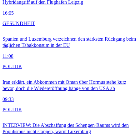
Hybridangriff auf den Flughafen Leipzig
16:05
GESUNDHEIT
Spanien und Luxemburg verzeichnen den stärksten Rückgang beim
täglichen Tabakkonsum in der EU
11:08
POLITIK
Iran erklärt, ein Abkommen mit Oman über Hormus stehe kurz
bevor, doch die Wiedereröffnung hänge von den USA ab
09:33
POLITIK
INTERVIEW: Die Abschaffung des Schengen-Raums wird den
Populismus nicht stoppen, warnt Luxemburg