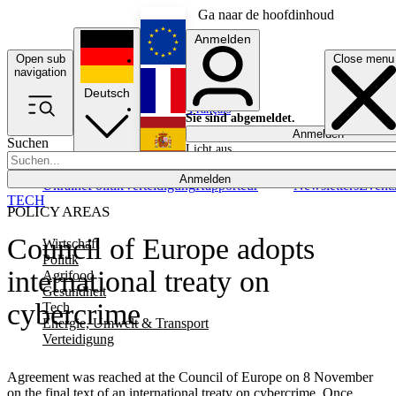
Ga naar de hoofdinhoud
Anmelden
Open sub
Close menu
English
navigation
Deutsch
Français
Sie sind abgemeldet.
Anmelden
Suchen
Licht aus
Español
Anmelden
Ukraine
Politik
Verteidigung
Rapporteur
Newsletters
Event
TECH
POLICY AREAS
Council of Europe adopts
Wirtschaft
Politik
international treaty on
Agrifood
Gesundheit
cybercrime
Tech
Energie, Umwelt & Transport
Verteidigung
Agreement was reached at the Council of Europe on 8 November
on the final text of an international treaty on cybercrime. Once