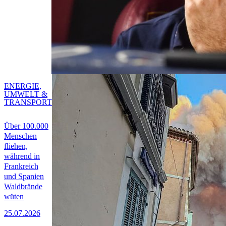
ENERGIE,
UMWELT &
TRANSPORT
Über 100.000
Menschen
fliehen,
während in
Frankreich
und Spanien
Waldbrände
wüten
25.07.2026