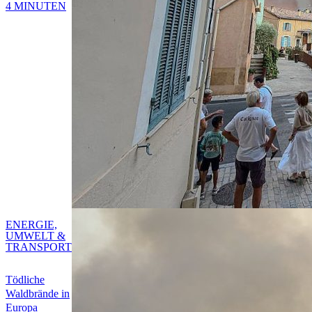
4 MINUTEN
ENERGIE,
UMWELT &
TRANSPORT
Tödliche
Waldbrände in
Europa