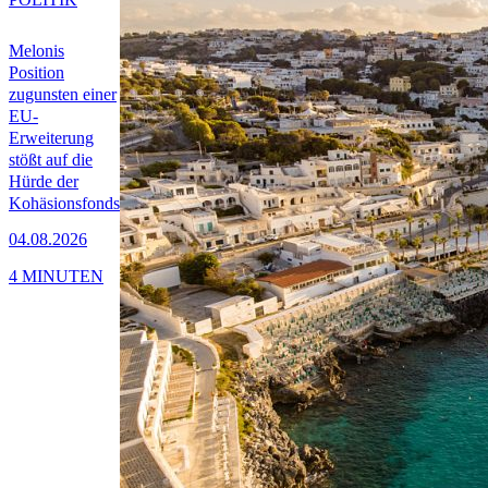
Melonis
Position
zugunsten einer
EU-
Erweiterung
stößt auf die
Hürde der
Kohäsionsfonds
04.08.2026
4 MINUTEN