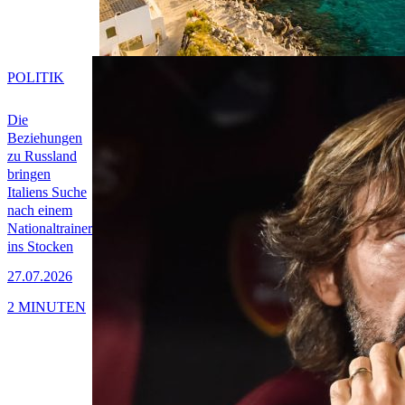
POLITIK
Die
Beziehungen
zu Russland
bringen
Italiens Suche
nach einem
Nationaltrainer
ins Stocken
27.07.2026
2 MINUTEN