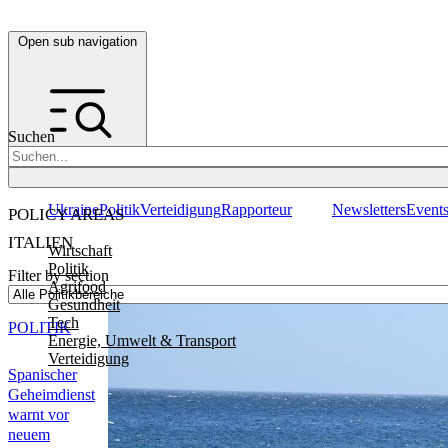
Open sub navigation
Suchen
Ukraine
Politik
Verteidigung
Rapporteur
Newsletters
Event
POLICY AREAS
ITALIEN
Wirtschaft
Politik
Filter by section
Agrifood
Gesundheit
Tech
POLITIK
Energie, Umwelt & Transport
Verteidigung
Spanischer
Geheimdienst
warnt vor
neuem