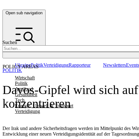
Open sub navigation
Suchen
Ukraine
Politik
Verteidigung
Rapporteur
Newsletters
Event
POLICY AREAS
POLITIK
Wirtschaft
Politik
Davos-Gipfel wird sich auf
Agrifood
Gesundheit
konzentrieren
Tech
Energie, Umwelt & Transport
Verteidigung
Der Irak und andere Sicherheitsfragen werden im Mittelpunkt des Wir
Entwicklung einer neuen Verteidigungsidentität auf der Tagesordnung