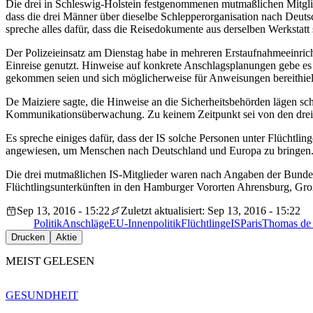
Die drei in Schleswig-Holstein festgenommenen mutmaßlichen Mitglied
dass die drei Männer über dieselbe Schlepperorganisation nach Deuts
spreche alles dafür, dass die Reisedokumente aus derselben Werkstatt
Der Polizeieinsatz am Dienstag habe in mehreren Erstaufnahmeeinrich
Einreise genutzt. Hinweise auf konkrete Anschlagsplanungen gebe es
gekommen seien und sich möglicherweise für Anweisungen bereithielt
De Maiziere sagte, die Hinweise an die Sicherheitsbehörden lägen sc
Kommunikationsüberwachung. Zu keinem Zeitpunkt sei von den drei
Es spreche einiges dafür, dass der IS solche Personen unter Flüchtlin
angewiesen, um Menschen nach Deutschland und Europa zu bringen
Die drei mutmaßlichen IS-Mitglieder waren nach Angaben der Bundesa
Flüchtlingsunterkünften in den Hamburger Vororten Ahrensburg, Gr
Sep 13, 2016 - 15:22
Zuletzt aktualisiert: Sep 13, 2016 - 15:22
Politik
Anschläge
EU-Innenpolitik
Flüchtlinge
IS
Paris
Thomas de 
Drucken
Aktie
MEIST GELESEN
GESUNDHEIT