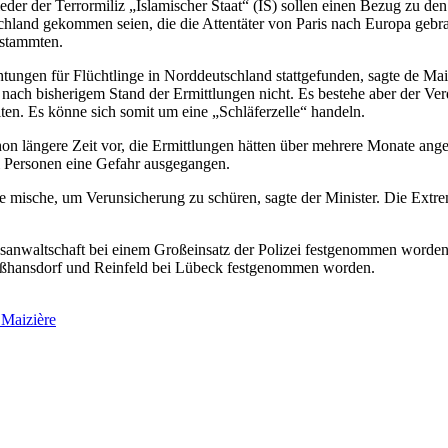
er der Terrormiliz „Islamischer Staat“ (IS) sollen einen Bezug zu den
chland gekommen seien, die die Attentäter von Paris nach Europa gebr
 stammten.
tungen für Flüchtlinge in Norddeutschland stattgefunden, sagte de Mai
 nach bisherigem Stand der Ermittlungen nicht. Es bestehe aber der V
en. Es könne sich somit um eine „Schläferzelle“ handeln.
hon längere Zeit vor, die Ermittlungen hätten über mehrere Monate an
 Personen eine Gefahr ausgegangen.
ge mische, um Verunsicherung zu schüren, sagte der Minister. Die Extrem
.
nwaltschaft bei einem Großeinsatz der Polizei festgenommen worden. 
oßhansdorf und Reinfeld bei Lübeck festgenommen worden.
Maizière