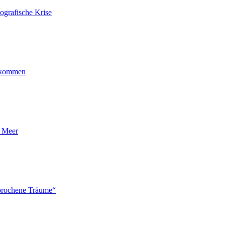
ografische Krise
ankommen
n Meer
brochene Träume“