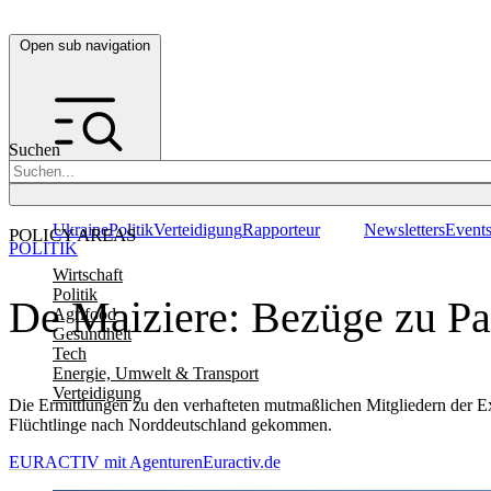
Open sub navigation
Suchen
Ukraine
Politik
Verteidigung
Rapporteur
Newsletters
Event
POLICY AREAS
POLITIK
Wirtschaft
Politik
De Maiziere: Bezüge zu Pa
Agrifood
Gesundheit
Tech
Energie, Umwelt & Transport
Verteidigung
Die Ermittlungen zu den verhafteten mutmaßlichen Mitgliedern der E
Flüchtlinge nach Norddeutschland gekommen.
EURACTIV mit Agenturen
Euractiv.de