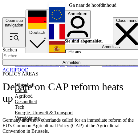
Ga naar de hoofdinhoud
Anmelden
Open sub
Close menu
English
navigation
Deutsch
Français
Sie sind abgemeldet.
Anmelden
Suchen
Licht aus
Español
Anmelden
Ukraine
Politik
Verteidigung
Rapporteur
Newsletters
Event
AGRIFOOD
POLICY AREAS
Debate on CAP reform heats
Wirtschaft
Politik
up
Agrifood
Gesundheit
Tech
Energie, Umwelt & Transport
Verteidigung
Germany and the Netherlands called for an immediate reform of the
EU's Common Agricultural Policy (CAP) at the Agricultural
Convention in Brussels.