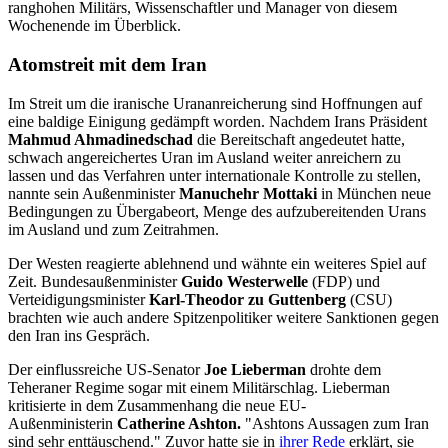
ranghohen Militärs, Wissenschaftler und Manager von diesem
Wochenende im Überblick.
Atomstreit mit dem Iran
Im Streit um die iranische Urananreicherung sind Hoffnungen auf
eine baldige Einigung gedämpft worden. Nachdem Irans Präsident
Mahmud Ahmadinedschad
die Bereitschaft angedeutet hatte,
schwach angereichertes Uran im Ausland weiter anreichern zu
lassen und das Verfahren unter internationale Kontrolle zu stellen,
nannte sein Außenminister
Manuchehr Mottaki
in München neue
Bedingungen zu Übergabeort, Menge des aufzubereitenden Urans
im Ausland und zum Zeitrahmen.
Der Westen reagierte ablehnend und wähnte ein weiteres Spiel auf
Zeit. Bundesaußenminister
Guido Westerwelle
(FDP) und
Verteidigungsminister
Karl-Theodor zu Guttenberg
(CSU)
brachten wie auch andere Spitzenpolitiker weitere Sanktionen gegen
den Iran ins Gespräch.
Der einflussreiche US-Senator
Joe Lieberman
drohte dem
Teheraner Regime sogar mit einem Militärschlag. Lieberman
kritisierte in dem Zusammenhang die neue EU-
Außenministerin
Catherine Ashton.
"Ashtons Aussagen zum Iran
sind sehr enttäuschend." Zuvor hatte sie in
ihrer Rede
erklärt, sie