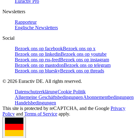
Euractiv Pro
Newsletters
Rapporteur
Englische Newsletters
Social
Bezoek ons op facebook
Bezoek ons op x
Bezoek ons op linkedin
Bezoek ons op youtube
Bezoek ons op rss-feed
Bezoek ons op instagram
Bezoek ons op mastodon
Bezoek ons op telegram
Bezoek ons op bluesky
Bezoek ons op threads
©
2026
Euractiv DE. All rights reserved.
Datenschutzerklärung
Cookie Politik
Allgemeine Geschäftsbedingungen
Abonnementbedingungen
Handelsbedingungen
This site is protected by reCAPTCHA, and the Google
Privacy
Policy
and
Terms of Service
apply.