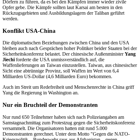
Dörfern zu führen, da es bei den Kämpfen immer wieder zivile
Opfer gebe. Die Kämpfe sollten laut Karsai am besten in den
Rückzugsgebieten und Ausbildungslagern der Taliban geführt
werden.
Konflikt USA-China
Die diplomatischen Beziehungen zwischen China und den USA
bleiben auch nach Gesprächen hoher Politiker beider Staaten bei der
Sicherheitskonferenz belastet. Der chinesische Außenminister
Yang
Jiechi
forderte die USA unmissverständlich auf, die
Waffenlieferungen an Taiwan einzustellen. Taiwan, aus chinesischer
Sicht eine abtrünnige Provinz, soll Waffen im Wert von 6,4
Milliarden US-Dollar (4,6 Milliarden Euro) bekommen.
Auch im Streit um Redefreiheit und Menschenrechte in China griff
Yang die Regierung in Washington an.
Nur ein Bruchteil der Demonstranten
Nur rund 650 Teilnehmer haben sich nach Polizeiangaben am
Samstagnachmittag zum Protestzug gegen die Sicherheitskonferenz
versammelt. Die Organisatoren hatten mit rund 5.000
Demonstranten gerechnet. Unter dem Motto "Gegen die NATO-
Kriegspolitik – Bundeswehr raus aus Afghanistan – gegen