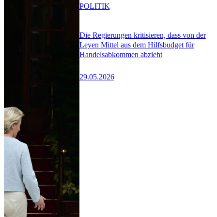
POLITIK
Die Regierungen kritisieren, dass von der
Leyen Mittel aus dem Hilfsbudget für
Handelsabkommen abzieht
29.05.2026