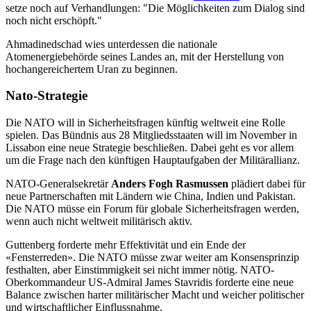
setze noch auf Verhandlungen: "Die Möglichkeiten zum Dialog sind
noch nicht erschöpft."
Ahmadinedschad wies unterdessen die nationale
Atomenergiebehörde seines Landes an, mit der Herstellung von
hochangereichertem Uran zu beginnen.
Nato-Strategie
Die NATO will in Sicherheitsfragen künftig weltweit eine Rolle
spielen. Das Bündnis aus 28 Mitgliedsstaaten will im November in
Lissabon eine neue Strategie beschließen. Dabei geht es vor allem
um die Frage nach den künftigen Hauptaufgaben der Militärallianz.
NATO-Generalsekretär
Anders Fogh Rasmussen
plädiert dabei für
neue Partnerschaften mit Ländern wie China, Indien und Pakistan.
Die NATO müsse ein Forum für globale Sicherheitsfragen werden,
wenn auch nicht weltweit militärisch aktiv.
Guttenberg forderte mehr Effektivität und ein Ende der
«Fensterreden». Die NATO müsse zwar weiter am Konsensprinzip
festhalten, aber Einstimmigkeit sei nicht immer nötig. NATO-
Oberkommandeur US-Admiral James Stavridis forderte eine neue
Balance zwischen harter militärischer Macht und weicher politischer
und wirtschaftlicher Einflussnahme.