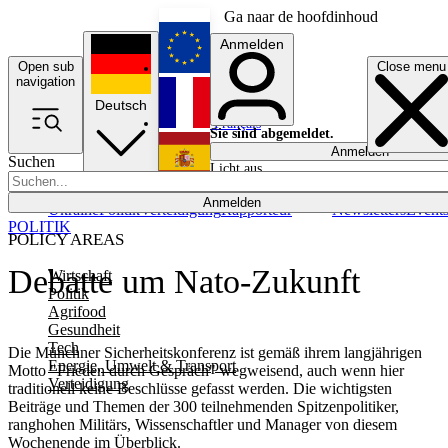
Ga naar de hoofdinhoud
Anmelden
Open sub
Close menu
English
navigation
Deutsch
Français
Sie sind abgemeldet.
Anmelden
Suchen
Licht aus
Español
Anmelden
Ukraine
Politik
Verteidigung
Rapporteur
Newsletters
Event
POLITIK
POLICY AREAS
Debatte um Nato-Zukunft
Wirtschaft
Politik
Agrifood
Gesundheit
Tech
Die Münchner Sicherheitskonferenz ist gemäß ihrem langjährigen
Energie, Umwelt & Transport
Motto "Frieden durch Gespräch" wegweisend, auch wenn hier
Verteidigung
traditionell keine Beschlüsse gefasst werden. Die wichtigsten
Beiträge und Themen der 300 teilnehmenden Spitzenpolitiker,
ranghohen Militärs, Wissenschaftler und Manager von diesem
Wochenende im Überblick.