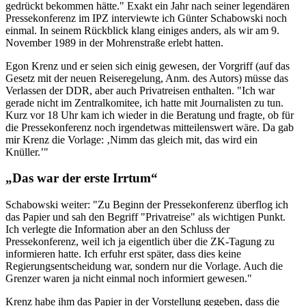
gedrückt bekommen hätte." Exakt ein Jahr nach seiner legendären
Pressekonferenz im IPZ interviewte ich Günter Schabowski noch
einmal. In seinem Rückblick klang einiges anders, als wir am 9.
November 1989 in der Mohrenstraße erlebt hatten.
Egon Krenz und er seien sich einig gewesen, der Vorgriff (auf das
Gesetz mit der neuen Reiseregelung, Anm. des Autors) müsse das
Verlassen der DDR, aber auch Privatreisen enthalten. "Ich war
gerade nicht im Zentralkomitee, ich hatte mit Journalisten zu tun.
Kurz vor 18 Uhr kam ich wieder in die Beratung und fragte, ob für
die Pressekonferenz noch irgendetwas mitteilenswert wäre. Da gab
mir Krenz die Vorlage: ‚Nimm das gleich mit, das wird ein
Knüller.’"
„Das war der erste Irrtum“
Schabowski weiter: "Zu Beginn der Pressekonferenz überflog ich
das Papier und sah den Begriff "Privatreise" als wichtigen Punkt.
Ich verlegte die Information aber an den Schluss der
Pressekonferenz, weil ich ja eigentlich über die ZK-Tagung zu
informieren hatte. Ich erfuhr erst später, dass dies keine
Regierungsentscheidung war, sondern nur die Vorlage. Auch die
Grenzer waren ja nicht einmal noch informiert gewesen."
Krenz habe ihm das Papier in der Vorstellung gegeben, dass die