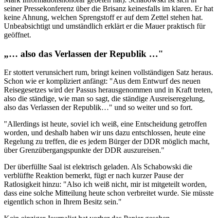
seiner Pressekonferenz über die Brisanz keinesfalls im klaren. Er hat
keine Ahnung, welchen Sprengstoff er auf dem Zettel stehen hat.
Unbeabsichtigt und umständlich erklärt er die Mauer praktisch für
geöffnet.
„… also das Verlassen der Republik …"
Er stottert verunsichert rum, bringt keinen vollständigen Satz heraus.
Schon wie er kompliziert anfängt: "Aus dem Entwurf des neuen
Reisegesetzes wird der Passus herausgenommen und in Kraft treten,
also die ständige, wie man so sagt, die ständige Ausreiseregelung,
also das Verlassen der Republik…" und so weiter und so fort.
"Allerdings ist heute, soviel ich weiß, eine Entscheidung getroffen
worden, und deshalb haben wir uns dazu entschlossen, heute eine
Regelung zu treffen, die es jedem Bürger der DDR möglich macht,
über Grenzübergangspunkte der DDR auszureisen."
Der überfüllte Saal ist elektrisch geladen. Als Schabowski die
verblüffte Reaktion bemerkt, fügt er nach kurzer Pause der
Ratlosigkeit hinzu: "Also ich weiß nicht, mir ist mitgeteilt worden,
dass eine solche Mitteilung heute schon verbreitet wurde. Sie müsste
eigentlich schon in Ihrem Besitz sein."