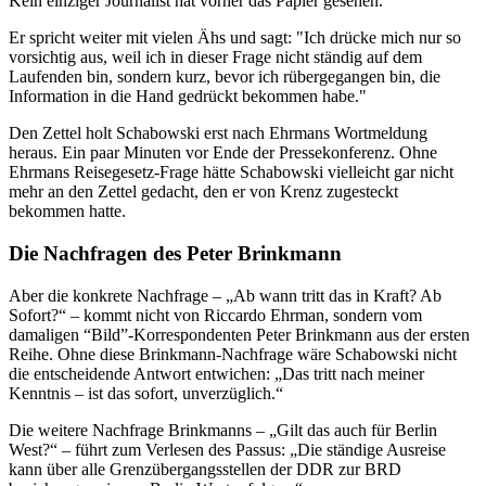
Kein einziger Journalist hat vorher das Papier gesehen.
Er spricht weiter mit vielen Ähs und sagt: "Ich drücke mich nur so
vorsichtig aus, weil ich in dieser Frage nicht ständig auf dem
Laufenden bin, sondern kurz, bevor ich rübergegangen bin, die
Information in die Hand gedrückt bekommen habe."
Den Zettel holt Schabowski erst nach Ehrmans Wortmeldung
heraus. Ein paar Minuten vor Ende der Pressekonferenz. Ohne
Ehrmans Reisegesetz-Frage hätte Schabowski vielleicht gar nicht
mehr an den Zettel gedacht, den er von Krenz zugesteckt
bekommen hatte.
Die Nachfragen des Peter Brinkmann
Aber die konkrete Nachfrage – „Ab wann tritt das in Kraft? Ab
Sofort?“ – kommt nicht von Riccardo Ehrman, sondern vom
damaligen “Bild”-Korrespondenten Peter Brinkmann aus der ersten
Reihe. Ohne diese Brinkmann-Nachfrage wäre Schabowski nicht
die entscheidende Antwort entwichen: „Das tritt nach meiner
Kenntnis – ist das sofort, unverzüglich.“
Die weitere Nachfrage Brinkmanns – „Gilt das auch für Berlin
West?“ – führt zum Verlesen des Passus: „Die ständige Ausreise
kann über alle Grenzübergangsstellen der DDR zur BRD