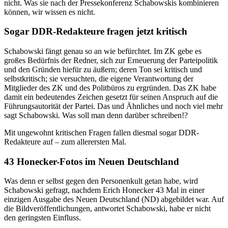
nicht. Was sie nach der Pressekonferenz Schabowskis kombinieren
können, wir wissen es nicht.
Sogar DDR-Redakteure fragen jetzt kritisch
Schabowski fängt genau so an wie befürchtet. Im ZK gebe es
großes Bedürfnis der Redner, sich zur Erneuerung der Parteipolitik
und den Gründen hiefür zu äußern; deren Ton sei kritisch und
selbstkritisch; sie versuchten, die eigene Verantwortung der
Mitglieder des ZK und des Politbüros zu ergründen. Das ZK habe
damit ein bedeutendes Zeichen gesetzt für seinen Anspruch auf die
Führungsautorität der Partei. Das und Ähnliches und noch viel mehr
sagt Schabowski. Was soll man denn darüber schreiben!?
Mit ungewohnt kritischen Fragen fallen diesmal sogar DDR-
Redakteure auf – zum allerersten Mal.
4
3 Honecker-Fotos im Neuen Deutschland
Was denn er selbst gegen den Personenkult getan habe, wird
Schabowski gefragt, nachdem Erich Honecker 43 Mal in einer
einzigen Ausgabe des Neuen Deutschland (ND) abgebildet war. Auf
die Bildveröffentlichungen, antwortet Schabowski, habe er nicht
den geringsten Einfluss.