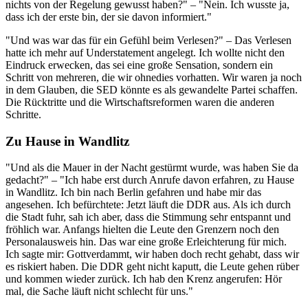
nichts von der Regelung gewusst haben?" – "Nein. Ich wusste ja,
dass ich der erste bin, der sie davon informiert."
"Und was war das für ein Gefühl beim Verlesen?" – Das Verlesen
hatte ich mehr auf Understatement angelegt. Ich wollte nicht den
Eindruck erwecken, das sei eine große Sensation, sondern ein
Schritt von mehreren, die wir ohnedies vorhatten. Wir waren ja noch
in dem Glauben, die SED könnte es als gewandelte Partei schaffen.
Die Rücktritte und die Wirtschaftsreformen waren die anderen
Schritte.
Zu Hause in Wandlitz
"Und als die Mauer in der Nacht gestürmt wurde, was haben Sie da
gedacht?" – "Ich habe erst durch Anrufe davon erfahren, zu Hause
in Wandlitz. Ich bin nach Berlin gefahren und habe mir das
angesehen. Ich befürchtete: Jetzt läuft die DDR aus. Als ich durch
die Stadt fuhr, sah ich aber, dass die Stimmung sehr entspannt und
fröhlich war. Anfangs hielten die Leute den Grenzern noch den
Personalausweis hin. Das war eine große Erleichterung für mich.
Ich sagte mir: Gottverdammt, wir haben doch recht gehabt, dass wir
es riskiert haben. Die DDR geht nicht kaputt, die Leute gehen rüber
und kommen wieder zurück. Ich hab den Krenz angerufen: Hör
mal, die Sache läuft nicht schlecht für uns."