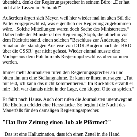
übersieht, denkt der Regierungssprecher in seinem Büro: „Der hat
nicht alle Tassen im Schrank!“
Außerdem ärgert sich Meyer, weil hier wieder mal im alten Stil die
Partei vorgeprescht ist, was eigentlich der Regierung zugekommen
wäre. „Solche Mitteilungen waren doch Sache des Ministerrates.“
Dabei hatte der Ministerrat der Regierung Stoph, die ohnehin vor
dem Rücktritt stand, einen solchen "Beschluss zur Änderung der
Situation der ständigen Ausreise von DDR-Bürgern nach der BRD
über die CSSR" gar nicht gefasst. Wieder einmal musste eine
Vorlage aus dem Politbüro als Regierungsbeschluss übernommen
werden.
Immer mehr Journalisten rufen den Regierungssprecher an und
bitten ihn um eine Stellungnahme. Er kann er ihnen nur sagen: „Tut
mir leid, ich kann das nicht kommentieren.“ Im Rückblick erzählt er
mir: „Ich war damals nicht in der Lage, den klugen Otto zu spielen.“
Er fährt nach Hause. Auch dort rufen die Journalisten unentwegt an.
Die Ehefrau erleidet eine Herzattacke. So beginnt die Nacht des
Mauerfalls für den damaligen Regierungssprecher.
"Hat Ihre Zeitung einen Job als Pförtner?"
"Das ist eine Halluzination, dass ich einen Zettel in die Hand