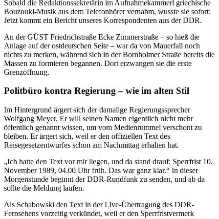
Sobald die Redaktionssekretärin im Aufnahmekammerl griechische
Bouzouki-Musik aus dem Telefonhörer vernahm, wusste sie sofort:
Jetzt kommt ein Bericht unseres Korrespondenten aus der DDR.
An der GÜST Friedrichstraße Ecke Zimmerstraße – so hieß die
Anlage auf der ostdeutschen Seite – war da von Mauerfall noch
nichts zu merken, während sich in der Bornholmer Straße bereits die
Massen zu formieren begannen. Dort erzwangen sie die erste
Grenzöffnung.
P
olitbüro kontra Regierung – wie im alten Stil
Im Hintergrund ärgert sich der damalige Regierungssprecher
Wolfgang Meyer. Er will seinen Namen eigentlich nicht mehr
öffentlich genannt wissen, um vom Medienrummel verschont zu
bleiben. Er ärgert sich, weil er den offiziellen Text des
Reisegesetzentwurfes schon am Nachmittag erhalten hat.
„Ich hatte den Text vor mir liegen, und da stand drauf: Sperrfrist 10.
November 1989, 04.00 Uhr früh. Das war ganz klar.“ In dieser
Morgenstunde beginnt der DDR-Rundfunk zu senden, und ab da
sollte die Meldung laufen.
Als Schabowski den Text in der Llve-Übertragung des DDR-
Fernsehens vorzeitig verkündet, weil er den Sperrfristvermerk