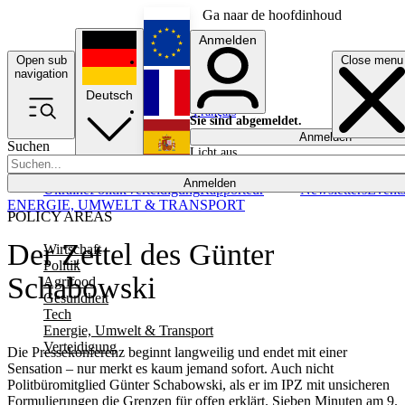
Ga naar de hoofdinhoud
Anmelden
Open sub
Close menu
English
navigation
Deutsch
Français
Sie sind abgemeldet.
Anmelden
Suchen
Licht aus
Español
Anmelden
Ukraine
Politik
Verteidigung
Rapporteur
Newsletters
Event
ENERGIE, UMWELT & TRANSPORT
POLICY AREAS
Der Zettel des Günter
Wirtschaft
Politik
Schabowski
Agrifood
Gesundheit
Tech
Energie, Umwelt & Transport
Verteidigung
Die Pressekonferenz beginnt langweilig und endet mit einer
Sensation – nur merkt es kaum jemand sofort. Auch nicht
Politbüromitglied Günter Schabowski, als er im IPZ mit unsicheren
Formulierungen die Grenzen für offen erklärt. Sieben Minuten am 9.