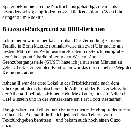
Später bekomme ich eine Nachricht ausgehändigt, die ich als
besonders witzig empfinden muss: "Die Redaktion in Wien bittet
dringend um Rückruf!"
Bouzouki-Background zu DDR-Berichten
Telefonieren war immer katastrophal. Die Verbindung zu meiner
Familie in Bonn klappte normalerweise um zwei Uhr nachts am
besten. Mit meinen Zeitungsmanuskripten musste ich häufig über
den Checkpoint Charlie rüber in den Westen. Zur
Grenzübergangsstelle (GÜST) hatte ich ja nur zehn Minuten zu
gehen. Trotz der peniblen Kontrollen war das der schnellste Weg der
Kommunikation.
Athena II war das erste Lokal in der Friedrichstraße nach dem
Checkpoint, dem chaotischen Café Adler und der Panzerkehre. In
der Athena II befindet sich heute ein Mexikaner, im Café Adler ein
Café Einstein und in der Panzerkehre ein Fast-Food-Restaurant.
Die griechischen Kellnerinnen kannten meine Telefonprobleme von
drüben. Bei Athena II durfte ich jederzeit das Telefon zum
Textdurchgeben benützen – und bekam auch noch einen Ouzo
dazu.