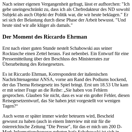
Nach seiner eigenen Vergangenheit gefragt, lässt er aufhorchen: "Ich
gebe uneingeschränkt zu, dass ich als Chefredakteur des ND sowohl
Subjekt als auch Objekt der Politik war, die wir heute beklagen." Er
sei sich der Belastung durch diese Phase der Arbeit bewusst. "Und
heute sind wir alle klüger als damals."
Der Moment des Riccardo Ehrman
Erst nach einer guten Stunde nestelt Schabowski aus seiner
Rocktasche einen Zettel heraus. Fast nebenbei. Ein Entwurf für eine
Pressemitteilung über den Beschluss des Ministerrates zur
Überarbeitung des Reisegesetzes.
Es ist Riccardo Ehrman, Korrespondent der italienischen
Nachrichtenagentur ANSA, vorne am Rand des Podiums hockend,
der das Thema Reisegesetz ins Spiel bringt. Erst um 18.53 Uhr kam
er mit seiner Frage an die Reihe: „Sie haben von Fehlern
gesprochen. Glauben Sie nicht, dass es war ein großer Fehler, diesen
Reisegesetzentwurf, das Sie haben jetzt vorgestellt vor wenigen
Tagen?“
Auch wenn er später immer wieder beteuern wird, Bescheid
gewusst zu haben (auch in einem Interview mit mir für die
österreichische Zeitung "Die Presse", für das er mich um 200 D-
Mark Informationshonorar gebeten hat): Schabowski ist sich in