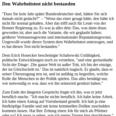
Den Wahrheitstest nicht bestanden
"Dass Sie kein Jahr später Bundesdeutscher sind, hätten Sie sich
damals nicht gedacht?" – "Wenn das einer gesagt hätte, den hätte ich
nicht für normal gehalten. Aber das trifft auch für Leute von der
Bonner Regierung zu. Es war ja alles drin: Das, was dann draus
geworden ist; aber auch die Variante, die wir geglaubt haben:
größerer Vertrauensgewinn und internationaler Reputationsgewinn.
Ungewollt wurde dieses System dem Wahrheitstest unterzogen, und
es hat diesen Test nicht bestanden."
Dem Erich Honecker bescheinigte Schabowski Unfähigkeit,
politische Entwicklungen noch zu verstehen, "und eine greisenhafte
Sicht der Dinge: ‚Die ganze Welt ist außer Tritt, ich bin der einzige,
der im Gleichschritt ist.‘ Das ist natürlich tragisch. Er glaubt, dass er
seiner Überzeugung treu ist, und ist unfähig zu begreifen, welche
Rolle die Menschen in der Politik spielen. Das alles bestätigt nur,
wie notwendig es war, dass wir ihn seinerzeit gestürzt haben."
Zum Ende des längeren Gesprächs fragte ich ihn, was er jetzt
beruflich mache. "Ich mache nichts beruflich. Ich habe keine Arbeit.
Ich habe einen Antrag auf Vorruhestand gestellt. Ich hab ja eine
fünfköpfige Familie und mir keine kriminellen Delikte zuschulden
kommen lassen. Hat Ihre Zeitung einen Job für mich als Pförtner
oder so? Ich muss ja sehen, wie ich meine Truppe hier durchkriege."