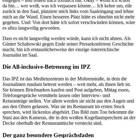
entgegen – und reißen mich förmlich mit. Okay – wenn ich schon
da bin… wer weiß, was ich verpassen könnte… Ich kehre um, eile
zurück in den Saal, platziere mich links vom Saaleingang und lehne
mich an die Wand. Einen besseren Platz hätte es ohnehin nicht mehr
gegeben. Und: Von dort hätte ich sofort verschwinden können, wäre
es allzu langweilig geworden.
Dass es nicht langweilig werden würde, kann ich nicht ahnen. Als
Günter Schabowski gegen Ende seiner Pressekonferenz Geschichte
macht, bin ich erstaunlicherweise der einzige österreichische
Journalist im Saal.
Die All-inclusive-Betreuung im IPZ
Das IPZ ist das Medienzentrum in der Mohrenstraße, in dem die
Journalisten rundum betreut werden – weit mehr, als ihnen lieb ist.
Sie können Briefmarken kaufen und Post aufgeben, Mittag essen,
Telefongespräche vermitteln lassen oder Interview- und
Reiseanträge stellen. Vor allem werden sie nicht aus den Augen und
aus den Ohren gelassen. Was sie im Restaurant im ersten Stock
sprechen, wird lückenlos abgehört. Das Bild zum Ton bekommt die
Stasi aus den Kameras, die in den weißen Kugellautsprechern an der
Decke oberhalb der Restauranttische versteckt sind.
Der ganz besondere Gesprächsfaden