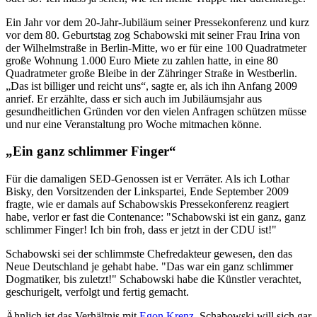
Ein Jahr vor dem 20-Jahr-Jubiläum seiner Pressekonferenz und kurz
vor dem 80. Geburtstag zog Schabowski mit seiner Frau Irina von
der Wilhelmstraße in Berlin-Mitte, wo er für eine 100 Quadratmeter
große Wohnung 1.000 Euro Miete zu zahlen hatte, in eine 80
Quadratmeter große Bleibe in der Zähringer Straße in Westberlin.
„Das ist billiger und reicht uns“, sagte er, als ich ihn Anfang 2009
anrief. Er erzählte, dass er sich auch im Jubiläumsjahr aus
gesundheitlichen Gründen vor den vielen Anfragen schützen müsse
und nur eine Veranstaltung pro Woche mitmachen könne.
„Ein ganz schlimmer Finger“
Für die damaligen SED-Genossen ist er Verräter. Als ich Lothar
Bisky, den Vorsitzenden der Linkspartei, Ende September 2009
fragte, wie er damals auf Schabowskis Pressekonferenz reagiert
habe, verlor er fast die Contenance: "Schabowski ist ein ganz, ganz
schlimmer Finger! Ich bin froh, dass er jetzt in der CDU ist!"
Schabowski sei der schlimmste Chefredakteur gewesen, den das
Neue Deutschland je gehabt habe. "Das war ein ganz schlimmer
Dogmatiker, bis zuletzt!" Schabowski habe die Künstler verachtet,
geschurigelt, verfolgt und fertig gemacht.
Ähnlich ist das Verhältnis mit
Egon Krenz
. Schabowski will sich gar