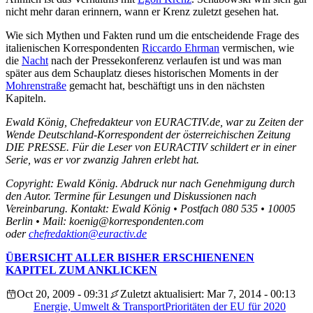
nicht mehr daran erinnern, wann er Krenz zuletzt gesehen hat.
Wie sich Mythen und Fakten rund um die entscheidende Frage des
italienischen Korrespondenten
Riccardo Ehrman
vermischen, wie
die
Nacht
nach der Pressekonferenz verlaufen ist und was man
später aus dem Schauplatz dieses historischen Moments in der
Mohrenstraße
gemacht hat, beschäftigt uns in den nächsten
Kapiteln.
Ewald König, Chefredakteur von EURACTIV.de, war zu Zeiten der
Wende Deutschland-Korrespondent der österreichischen Zeitung
DIE PRESSE. Für die Leser von EURACTIV schildert er in einer
Serie, was er vor zwanzig Jahren erlebt hat.
Copyright: Ewald König. Abdruck nur nach Genehmigung durch
den Autor. Termine für Lesungen und Diskussionen nach
Vereinbarung. Kontakt: Ewald König • Postfach 080 535 • 10005
Berlin • Mail: koenig@korrespondenten.com
oder
chefredaktion@euractiv.de
ÜBERSICHT ALLER BISHER ERSCHIENENEN
KAPITEL ZUM ANKLICKEN
Oct 20, 2009 - 09:31
Zuletzt aktualisiert: Mar 7, 2014 - 00:13
Energie, Umwelt & Transport
Prioritäten der EU für 2020