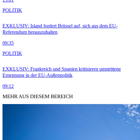
POLITIK
EXKLUSIV: Island fordert Brüssel auf, sich aus dem EU-
Referendum herauszuhalten
09:35
POLITIK
EXKLUSIV: Frankreich und Spanien kritisieren umstrittene
Ernennung in der EU-Außenpolitik
09:12
MEHR AUS DIESEM BEREICH