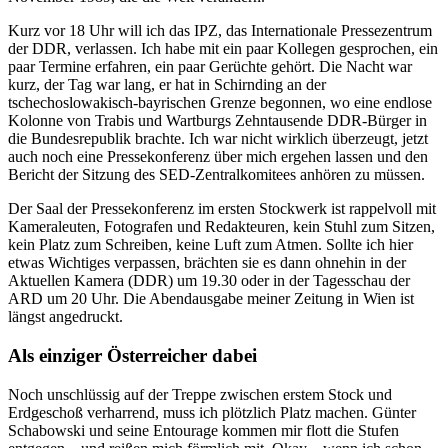
Kurz vor 18 Uhr will ich das IPZ, das Internationale Pressezentrum
der DDR, verlassen. Ich habe mit ein paar Kollegen gesprochen, ein
paar Termine erfahren, ein paar Gerüchte gehört. Die Nacht war
kurz, der Tag war lang, er hat in Schirnding an der
tschechoslowakisch-bayrischen Grenze begonnen, wo eine endlose
Kolonne von Trabis und Wartburgs Zehntausende DDR-Bürger in
die Bundesrepublik brachte. Ich war nicht wirklich überzeugt, jetzt
auch noch eine Pressekonferenz über mich ergehen lassen und den
Bericht der Sitzung des SED-Zentralkomitees anhören zu müssen.
Der Saal der Pressekonferenz im ersten Stockwerk ist rappelvoll mit
Kameraleuten, Fotografen und Redakteuren, kein Stuhl zum Sitzen,
kein Platz zum Schreiben, keine Luft zum Atmen. Sollte ich hier
etwas Wichtiges verpassen, brächten sie es dann ohnehin in der
Aktuellen Kamera (DDR) um 19.30 oder in der Tagesschau der
ARD um 20 Uhr. Die Abendausgabe meiner Zeitung in Wien ist
längst angedruckt.
Als einziger Österreicher dabei
Noch unschlüssig auf der Treppe zwischen erstem Stock und
Erdgeschoß verharrend, muss ich plötzlich Platz machen. Günter
Schabowski und seine Entourage kommen mir flott die Stufen