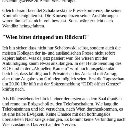
beziehungsweise zu Berlin West erfolgen.“
Gleich darauf beendet Schabowski die Pressekonferenz, die seiner
Kontrolle entglitten ist. Die Konsequenzen seiner Ausführungen
waren ihm selbst nicht voll bewusst. Sonst wäre er nicht nach
Wandlitz heimgefahren.
"Wien bittet dringend um Rückruf!"
Ich bin sicher, dass nicht nur Schabowski selbst, sondern auch die
meisten Kollegen der in- und ausländischen Presse nicht sofort
kapiert haben, was da jetzt passiert war. Sie wissen mit der
Ankündigung kaum etwas anzufangen. In der Heute-Sendung des
ZDF und in der „Aktuellen Kamera“ wird noch unspektakulär
berichtet, dass künftig auch Privatreisen ins Ausland mit Antrag,
aber ohne Angabe von Gründen möglich seien. Erst die Tagesschau
um 20.00 Uhr hilft mit der Spitzenmeldung “DDR öffnet Grenze“
kräftig nach.
Als Hintenstehender bin ich einer der ersten aus dem Saal draußen
und renne ins Erdgeschoß zu den Telefonschaltern. Wie lang die
Telefonistinnen und ich versuchen, nach Wien durchzukommen, es
ist eine halbe Ewigkeit. Keine Chance mit den hoffnungslos
überlasteten Nachkriegsleitungen. Es kommt keine Verbindung nach
Wien zustande. Das zerrt an den Nerven.