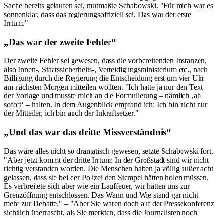
Sache bereits gelaufen sei, mutmaßte Schabowski. "Für mich war es
sonnenklar, dass das regierungsoffiziell sei. Das war der erste
Irrtum."
„Das war der zweite Fehler“
Der zweite Fehler sei gewesen, dass die vorbereitenden Instanzen,
also Innen-, Staatssicherheits-, Verteidigungsministerium etc., nach
Billigung durch die Regierung die Entscheidung erst um vier Uhr
am nächsten Morgen mitteilen wollten. "Ich hatte ja nur den Text
der Vorlage und musste mich an die Formulierung – nämlich ‚ab
sofort‘ – halten. In dem Augenblick empfand ich: Ich bin nicht nur
der Mitteiler, ich bin auch der Inkraftsetzer."
„Und das war das dritte Missverständnis“
Das wäre alles nicht so dramatisch gewesen, setzte Schabowski fort.
"Aber jetzt kommt der dritte Irrtum: In der Großstadt sind wir nicht
richtig verstanden worden. Die Menschen haben ja völlig außer acht
gelassen, dass sie bei der Polizei den Stempel hätten holen müssen.
Es verbreitete sich aber wie ein Lauffeuer, wir hätten uns zur
Grenzöffnung entschlossen. Das Wann und Wie stand gar nicht
mehr zur Debatte." – "Aber Sie waren doch auf der Pressekonferenz
sichtlich überrascht, als Sie merkten, dass die Journalisten noch