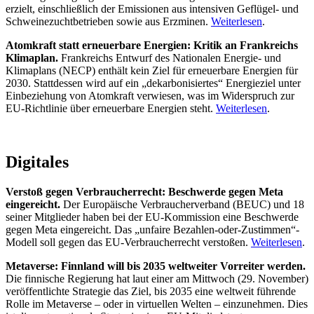
erzielt, einschließlich der Emissionen aus intensiven Geflügel- und
Schweinezuchtbetrieben sowie aus Erzminen.
Weiterlesen
.
Atomkraft statt erneuerbare Energien: Kritik an Frankreichs
Klimaplan.
Frankreichs Entwurf des Nationalen Energie- und
Klimaplans (NECP) enthält kein Ziel für erneuerbare Energien für
2030. Stattdessen wird auf ein „dekarbonisiertes“ Energieziel unter
Einbeziehung von Atomkraft verwiesen, was im Widerspruch zur
EU-Richtlinie über erneuerbare Energien steht.
Weiterlesen
.
Digitales
Verstoß gegen Verbraucherrecht: Beschwerde gegen Meta
eingereicht.
Der Europäische Verbraucherverband (BEUC) und 18
seiner Mitglieder haben bei der EU-Kommission eine Beschwerde
gegen Meta eingereicht. Das „unfaire Bezahlen-oder-Zustimmen“-
Modell soll gegen das EU-Verbraucherrecht verstoßen.
Weiterlesen
.
Metaverse: Finnland will bis 2035 weltweiter Vorreiter werden.
Die finnische Regierung hat laut einer am Mittwoch (29. November)
veröffentlichte Strategie das Ziel, bis 2035 eine weltweit führende
Rolle im Metaverse – oder in virtuellen Welten – einzunehmen. Dies