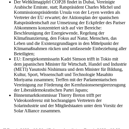
Der Weltklimagipfel COP28 findet in Dubai, Vereinigte
Arabische Emirate, statt; Ratspräsident Charles Michel und
Kommissionspräsidentin Ursula von der Leyen werden als
Vertreter der EU erwartet; der Aktionsplan der spanischen
Ratspräsidentschaft zur Umsetzung der Eckpfeiler des Pariser
Abkommens konzentriert sich auf vier Bereiche:
Beschleunigung der Energiewende, Regelung der
Klimafinanzierung, den Fokus auf Natur, Menschen, das
Leben und die Existenzgrundlagen in den Mittelpunkt der
Klimamaßnahmen rücken und umfassende Einbeziehung aller
Beteiligten;
EU: Energiekommissarin Kadri Simson trifft in Tokio mit
dem japanischen Minister für Wirtschaft, Handel und Industrie
(METI) Yasutoshi Nishimura und dem Minister für Bildung,
Kultur, Sport, Wissenschaft und Technologie Masahito
Moriyama zusammen; Treffen mit der Parlamentarischen
Vereinigung zur Förderung der Kernfusionsenergieerzeugung
der Liberaldemokratischen Partei Japans;
Binnenmarktkommissar Thierry Breton trifft per
Videokonferenz mit hochrangigen Vertretern der
Solarindustrie und der Mitgliedstaaten unter dem Vorsitz der
Solar Alliance zusammen.