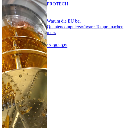
PRO
TECH
Warum die EU bei
Quantencomputersoftware Tempo machen
muss
13.08.2025