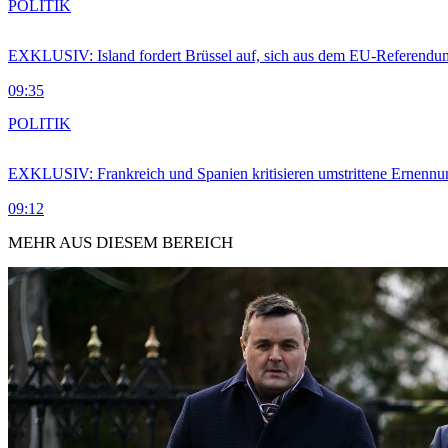
POLITIK
EXKLUSIV: Island fordert Brüssel auf, sich aus dem EU-Referendu
09:35
POLITIK
EXKLUSIV: Frankreich und Spanien kritisieren umstrittene Ernennu
09:12
MEHR AUS DIESEM BEREICH