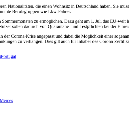
 Nationalitäten, die einen Wohnsitz in Deutschland haben. Sie müssen 
stimmte Berufsgruppen wie Lkw-Fahrer.
n Sommermonaten zu ermöglichen. Dazu geht am 1. Juli das EU-weit lesb
Nutzer sollen dadurch von Quarantäne- und Testpflichten bei der Ein
in der Corona-Krise angepasst und dabei die Möglichkeit einer sogena
änkungen zu verhängen. Dies gilt auch für Inhaber des Corona-Zertifik
g
Portugal
t-Memes