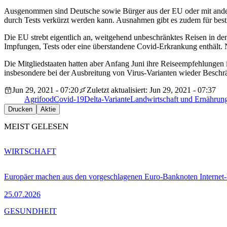
Ausgenommen sind Deutsche sowie Bürger aus der EU oder mit anderen
durch Tests verkürzt werden kann. Ausnahmen gibt es zudem für be
Die EU strebt eigentlich an, weitgehend unbeschränktes Reisen in de
Impfungen, Tests oder eine überstandene Covid-Erkrankung enthält. 
Die Mitgliedstaaten hatten aber Anfang Juni ihre Reiseempfehlungen 
insbesondere bei der Ausbreitung von Virus-Varianten wieder Beschr
Jun 29, 2021 - 07:20
Zuletzt aktualisiert: Jun 29, 2021 - 07:37
Agrifood
Covid-19
Delta-Variante
Landwirtschaft und Ernährun
Drucken
Aktie
MEIST GELESEN
WIRTSCHAFT
Europäer machen aus den vorgeschlagenen Euro-Banknoten Interne
25.07.2026
GESUNDHEIT