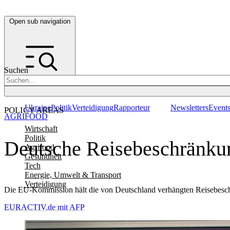
Open sub navigation
Suchen
Ukraine
Politik
Verteidigung
Rapporteur
Newsletters
Event
POLICY AREAS
AGRIFOOD
Wirtschaft
Politik
Deutsche Reisebeschränku
Agrifood
Gesundheit
Tech
Energie, Umwelt & Transport
Verteidigung
Die EU-Kommission hält die von Deutschland verhängten Reisebeschr
EURACTIV.de mit AFP