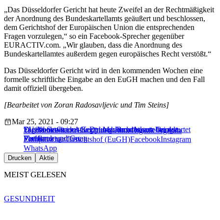
„Das Düsseldorfer Gericht hat heute Zweifel an der Rechtmäßigkeit
der Anordnung des Bundeskartellamts geäußert und beschlossen,
dem Gerichtshof der Europäischen Union die entsprechenden
Fragen vorzulegen,“ so ein Facebook-Sprecher gegenüber
EURACTIV.com. „Wir glauben, dass die Anordnung des
Bundeskartellamtes außerdem gegen europäisches Recht verstößt.“
Das Düsseldorfer Gericht wird in den kommenden Wochen eine
formelle schriftliche Eingabe an den EuGH machen und den Fall
damit offiziell übergeben.
[Bearbeitet von Zoran Radosavljevic und Tim Steins]
Mar 25, 2021 - 09:27
EU-Kommission: Gegen Marktmacht von Google,
Facebook-Oculus-Kopplung: Bundeskartellamt startet
Digital Services Act: Deutschlands Ansatz bei der
Tech
Bundeskartellamt
Datenschutz
Digitale Agenda
Facebook und Co.
Verfahren
Plattformregulierung
Europäischer Gerichtshof (EuGH)
Facebook
Instagram
WhatsApp
Drucken
Aktie
MEIST GELESEN
GESUNDHEIT