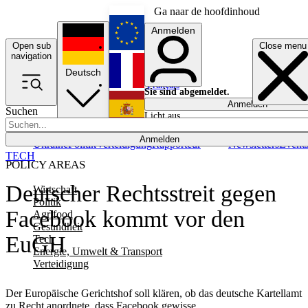
Ga naar de hoofdinhoud
Anmelden
Open sub
Close menu
English
navigation
Deutsch
Français
Sie sind abgemeldet.
Anmelden
Suchen
Licht aus
Español
Anmelden
Ukraine
Politik
Verteidigung
Rapporteur
Newsletters
Event
TECH
POLICY AREAS
Deutscher Rechtsstreit gegen
Wirtschaft
Politik
Facebook kommt vor den
Agrifood
Gesundheit
EuGH
Tech
Energie, Umwelt & Transport
Verteidigung
Der Europäische Gerichtshof soll klären, ob das deutsche Kartellamt
zu Recht anordnete, dass Facebook gewisse