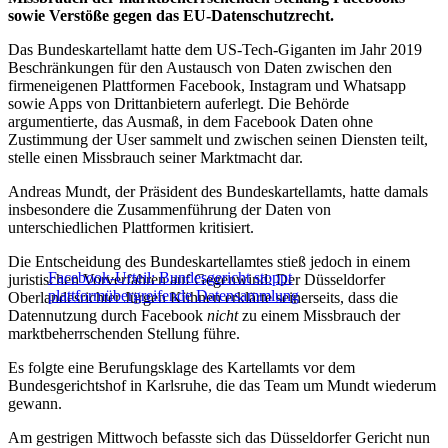
sowie Verstöße gegen das EU-Datenschutzrecht.
Das Bundeskartellamt hatte dem US-Tech-Giganten im Jahr 2019
Beschränkungen für den Austausch von Daten zwischen den
firmeneigenen Plattformen Facebook, Instagram und Whatsapp
sowie Apps von Drittanbietern auferlegt. Die Behörde
argumentierte, das Ausmaß, in dem Facebook Daten ohne
Zustimmung der User sammelt und zwischen seinen Diensten teilt,
stelle einen Missbrauch seiner Marktmacht dar.
Andreas Mundt, der Präsident des Bundeskartellamts, hatte damals
insbesondere die Zusammenführung der Daten von
unterschiedlichen Plattformen kritisiert.
Die Entscheidung des Bundeskartellamtes stieß jedoch in einem
Facebook-Urteil: Bundesgericht stoppt
juristischen Vorverfahren auf Gegenwind: Der Düsseldorfer
plattformübergreifende Datensammlung
Oberlandesrichter Jürgen Kühnen erklärte seinerseits, dass die
Datennutzung durch Facebook
nicht
zu einem Missbrauch der
marktbeherrschenden Stellung führe.
Es folgte eine Berufungsklage des Kartellamts vor dem
Bundesgerichtshof in Karlsruhe, die das Team um Mundt wiederum
gewann.
Am gestrigen Mittwoch befasste sich das Düsseldorfer Gericht nun