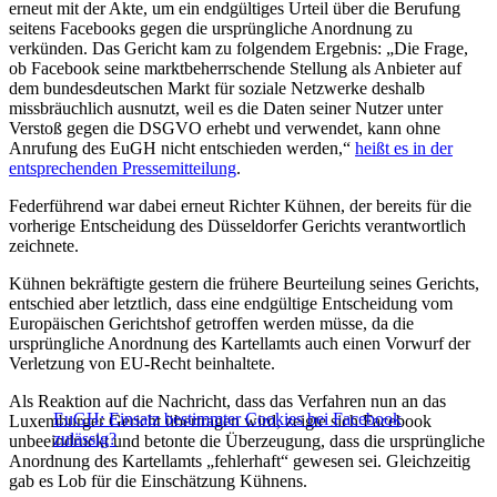
erneut mit der Akte, um ein endgültiges Urteil über die Berufung
seitens Facebooks gegen die ursprüngliche Anordnung zu
verkünden. Das Gericht kam zu folgendem Ergebnis: „Die Frage,
ob Facebook seine marktbeherrschende Stellung als Anbieter auf
dem bundesdeutschen Markt für soziale Netzwerke deshalb
missbräuchlich ausnutzt, weil es die Daten seiner Nutzer unter
Verstoß gegen die DSGVO erhebt und verwendet, kann ohne
Anrufung des EuGH nicht entschieden werden,“
heißt es in der
entsprechenden Pressemitteilung
.
Federführend war dabei erneut Richter Kühnen, der bereits für die
vorherige Entscheidung des Düsseldorfer Gerichts verantwortlich
zeichnete.
Kühnen bekräftigte gestern die frühere Beurteilung seines Gerichts,
entschied aber letztlich, dass eine endgültige Entscheidung vom
Europäischen Gerichtshof getroffen werden müsse, da die
ursprüngliche Anordnung des Kartellamts auch einen Vorwurf der
Verletzung von EU-Recht beinhaltete.
Als Reaktion auf die Nachricht, dass das Verfahren nun an das
EuGH: Einsatz bestimmter Cookies bei Facebook
Luxemburger Gericht übertragen wird, zeigte sich Facebook
zulässig?
unbeeindruckt und betonte die Überzeugung, dass die ursprüngliche
Anordnung des Kartellamts „fehlerhaft“ gewesen sei. Gleichzeitig
gab es Lob für die Einschätzung Kühnens.