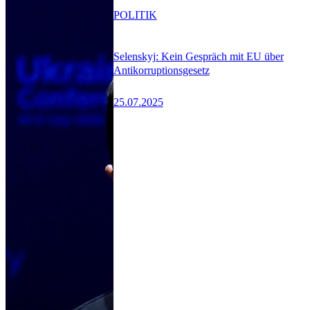
POLITIK
Selenskyj: Kein Gespräch mit EU über
Antikorruptionsgesetz
25.07.2025