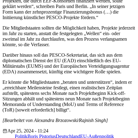
Projekten, die durch EEF-Konsortien finanziert werden, sollte
geklärt werden“, schreiben Paris und Berlin. „In seiner jetzigen
Form kann der zehnprozentige Finanzierungsbonus (…) die
Initiierung künstlicher PESCO-Projekte fördern.“
Die Mitgliedstaaten sollten die Möglichkeit haben, Projekte jederzeit
im Jahr zu starten, anstatt die festgelegten „Wellen“ ein- oder
zweimal im Jahr zu durchlaufen, was den Prozess verlangsamen
könnte, so die Verfasser.
Darüber hinaus soll das PESCO-Sekretariat, das sich aus dem
diplomatischen Dienst der EU (EAD) einschließlich des EU-
Militärstabs (EUMS) und der Europäischen Verteidigungsagentur
(EDA) zusammensetzt, künftig eine wichtigere Rolle spielen.
Er könnte die Mitgliedstaaten „beraten und unterstützen“, indem er
„erreichbare Meilensteine festlegt, einen realistischen Zeitplan
aufstellt, spätestens sechs Monate nach Projektbeginn Kick-off-
Sitzungen abhält und spätestens neun Monate nach Projektbeginn
Memoranda of Understanding (MoU) und Terms of Reference
(ToR) [soweit erforderlich] billigt“.
[Bearbeitet von Alexandra Brzozowski/Rajnish Singh]
Apr 25, 2024 - 11:24
Politik
Boris Pistorius
Deutschland
EU-Außenpolitik