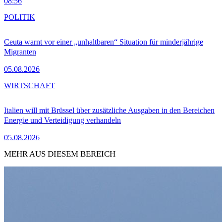
08:56
POLITIK
Ceuta warnt vor einer „unhaltbaren“ Situation für minderjährige
Migranten
05.08.2026
WIRTSCHAFT
Italien will mit Brüssel über zusätzliche Ausgaben in den Bereichen
Energie und Verteidigung verhandeln
05.08.2026
MEHR AUS DIESEM BEREICH