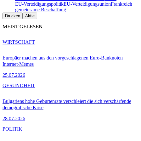
EU-Verteidigungspolitik
EU-Verteidigungsunion
Frankreich
gemeinsame Beschaffung
Drucken
Aktie
MEIST GELESEN
WIRTSCHAFT
Europäer machen aus den vorgeschlagenen Euro-Banknoten
Internet-Memes
25.07.2026
GESUNDHEIT
Bulgariens hohe Geburtenrate verschleiert die sich verschärfende
demografische Krise
28.07.2026
POLITIK