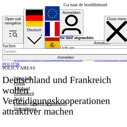
Ga naar de hoofdinhoud
Anmelden
Open sub
Close menu
English
navigation
Deutsch
Français
Sie sind abgemeldet.
Anmelden
Suchen
Licht aus
Español
Anmelden
Ukraine
Politik
Verteidigung
Rapporteur
Newsletters
Event
POLITIK
POLICY AREAS
Deutschland und Frankreich
Wirtschaft
Politik
wollen
Agrifood
Gesundheit
Verteidigungskooperationen
Tech
Energie, Umwelt & Transport
attraktiver machen
Verteidigung