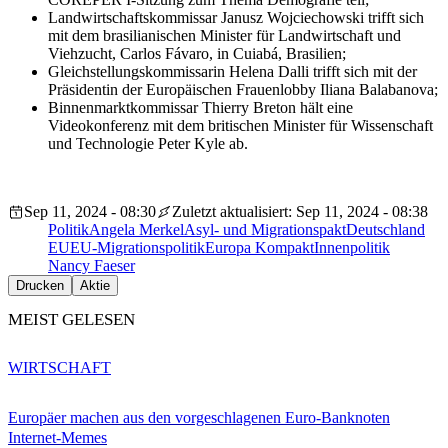
Landwirtschaftskommissar Janusz Wojciechowski trifft sich
mit dem brasilianischen Minister für Landwirtschaft und
Viehzucht, Carlos Fávaro, in Cuiabá, Brasilien;
Gleichstellungskommissarin Helena Dalli trifft sich mit der
Präsidentin der Europäischen Frauenlobby Iliana Balabanova;
Binnenmarktkommissar Thierry Breton hält eine
Videokonferenz mit dem britischen Minister für Wissenschaft
und Technologie Peter Kyle ab.
Sep 11, 2024 - 08:30
Zuletzt aktualisiert: Sep 11, 2024 - 08:38
Politik
Angela Merkel
Asyl- und Migrationspakt
Deutschland
EU
EU-Migrationspolitik
Europa Kompakt
Innenpolitik
Nancy Faeser
Drucken
Aktie
MEIST GELESEN
WIRTSCHAFT
Europäer machen aus den vorgeschlagenen Euro-Banknoten
Internet-Memes