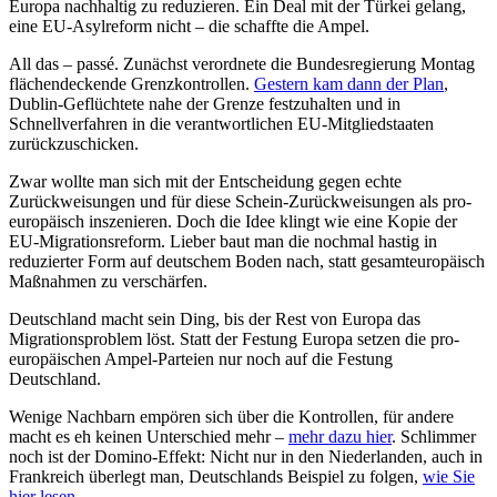
Europa nachhaltig zu reduzieren. Ein Deal mit der Türkei gelang,
eine EU-Asylreform nicht – die schaffte die Ampel.
All das – passé. Zunächst verordnete die Bundesregierung Montag
flächendeckende Grenzkontrollen.
Gestern kam dann der Plan
,
Dublin-Geflüchtete nahe der Grenze festzuhalten und in
Schnellverfahren in die verantwortlichen EU-Mitgliedstaaten
zurückzuschicken.
Zwar wollte man sich mit der Entscheidung gegen echte
Zurückweisungen und für diese Schein-Zurückweisungen als pro-
europäisch inszenieren. Doch die Idee klingt wie eine Kopie der
EU-Migrationsreform. Lieber baut man die nochmal hastig in
reduzierter Form auf deutschem Boden nach, statt gesamteuropäisch
Maßnahmen zu verschärfen.
Deutschland macht sein Ding, bis der Rest von Europa das
Migrationsproblem löst. Statt der Festung Europa setzen die pro-
europäischen Ampel-Parteien nur noch auf die Festung
Deutschland.
Wenige Nachbarn empören sich über die Kontrollen, für andere
macht es eh keinen Unterschied mehr –
mehr dazu hier
. Schlimmer
noch ist der Domino-Effekt: Nicht nur in den Niederlanden, auch in
Frankreich überlegt man, Deutschlands Beispiel zu folgen,
wie Sie
hier lesen
.