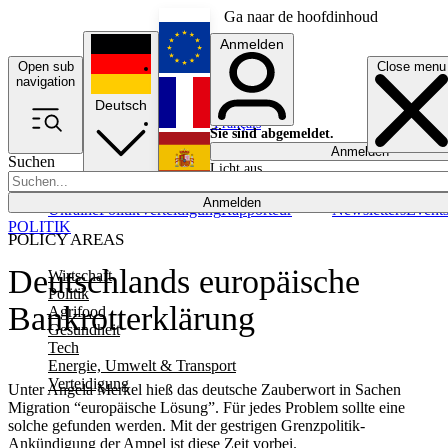
Ga naar de hoofdinhoud
Anmelden
Open sub
Close menu
English
navigation
Deutsch
Français
Sie sind abgemeldet.
Anmelden
Suchen
Licht aus
Español
Anmelden
Ukraine
Politik
Verteidigung
Rapporteur
Newsletters
Event
POLITIK
POLICY AREAS
Deutschlands europäische
Wirtschaft
Politik
Bankrotterklärung
Agrifood
Gesundheit
Tech
Energie, Umwelt & Transport
Verteidigung
Unter Angela Merkel hieß das deutsche Zauberwort in Sachen
Migration “europäische Lösung”. Für jedes Problem sollte eine
solche gefunden werden. Mit der gestrigen Grenzpolitik-
Ankündigung der Ampel ist diese Zeit vorbei.