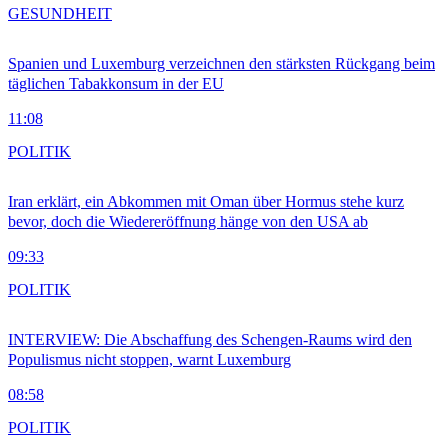
GESUNDHEIT
Spanien und Luxemburg verzeichnen den stärksten Rückgang beim
täglichen Tabakkonsum in der EU
11:08
POLITIK
Iran erklärt, ein Abkommen mit Oman über Hormus stehe kurz
bevor, doch die Wiedereröffnung hänge von den USA ab
09:33
POLITIK
INTERVIEW: Die Abschaffung des Schengen-Raums wird den
Populismus nicht stoppen, warnt Luxemburg
08:58
POLITIK