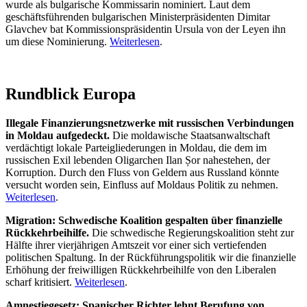
wurde als bulgarische Kommissarin nominiert. Laut dem
geschäftsführenden bulgarischen Ministerpräsidenten Dimitar
Glavchev bat Kommissionspräsidentin Ursula von der Leyen ihn
um diese Nominierung.
Weiterlesen
.
Rundblick Europa
Illegale Finanzierungsnetzwerke mit russischen Verbindungen
in Moldau aufgedeckt.
Die moldawische Staatsanwaltschaft
verdächtigt lokale Parteigliederungen in Moldau, die dem im
russischen Exil lebenden Oligarchen Ilan Șor nahestehen, der
Korruption. Durch den Fluss von Geldern aus Russland könnte
versucht worden sein, Einfluss auf Moldaus Politik zu nehmen.
Weiterlesen
.
Migration: Schwedische Koalition gespalten über finanzielle
Rückkehrbeihilfe.
Die schwedische Regierungskoalition steht zur
Hälfte ihrer vierjährigen Amtszeit vor einer sich vertiefenden
politischen Spaltung. In der Rückführungspolitik wir die finanzielle
Erhöhung der freiwilligen Rückkehrbeihilfe von den Liberalen
scharf kritisiert.
Weiterlesen
.
Amnestiegesetz: Spanischer Richter lehnt Berufung von