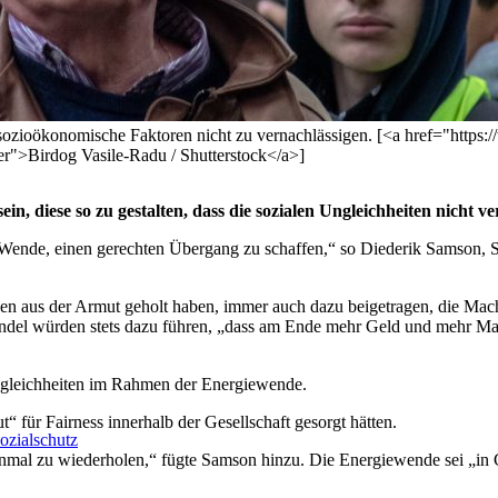
ozioökonomische Faktoren nicht zu vernachlässigen. [<a href="https:/
er">Birdog Vasile-Radu / Shutterstock</a>]
, diese so zu gestalten, dass die sozialen Ungleichheiten nicht v
e Wende, einen gerechten Übergang zu schaffen,“ so Diederik Samson,
en aus der Armut geholt haben, immer auch dazu beigetragen, die Macht
del würden stets dazu führen, „dass am Ende mehr Geld und mehr Mac
ngleichheiten im Rahmen der Energiewende.
“ für Fairness innerhalb der Gesellschaft gesorgt hätten.
ozialschutz
einmal zu wiederholen,“ fügte Samson hinzu. Die Energiewende sei „in 