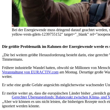
Bei der Energiewende muss dringend darauf geachtet werden, s
yellow-vests-gilets-1239755152" target="_blank" rel="noopen
Die größte Problematik im Rahmen der Energiewende werde es sein
„Die bei weitem größte Herausforderung besteht darin, eine gerecht
Timmermans.
Frühere industrielle Wandel hatten, obwohl sie Millionen von Mensch
Veranstaltung von EURACTIV.com
am Montag. Derartige große Wan
weiter.
Er sehe eine große Gefahr angesichts möglicherweise wachsender U
Er merkte weiter an, dass die europäischen Länder bisher „ziemlich gut
Gerechter Übergangsfonds: Balanceakt zwischen Klima- und S
„Aber wir können es uns nicht leisten, die bisherigen Rezepte noch 
ignoriert werden könnte.