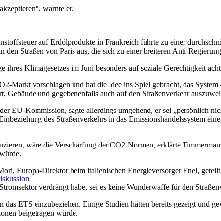
akzeptieren“, warnte er.
stoffsteuer auf Erdölprodukte in Frankreich führte zu einer durchschn
e in den Straßen von Paris aus, die sich zu einer breiteren Anti-Regi
ihres Klimagesetzes im Juni besonders auf soziale Gerechtigkeit acht
arkt vorschlagen und hat die Idee ins Spiel gebracht, das System – 
t, Gebäude und gegebenenfalls auch auf den Straßenverkehr auszuwei
r EU-Kommission, sagte allerdings umgehend, er sei „persönlich nicht 
Einbeziehung des Straßenverkehrs in das Emissionshandelssystem einerse
eduzieren, wäre die Verschärfung der CO2-Normen, erklärte Timmerman
 würde.
i, Europa-Direktor beim italienischen Energieversorger Enel, geteilt
iskussion
omsektor verdrängt habe, sei es keine Wunderwaffe für den Straßenver
n das ETS einzubeziehen. Einige Studien hätten bereits gezeigt und ge
sionen beigetragen würde.