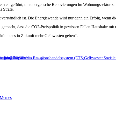
tem eingeführt, um energetische Renovierungen im Wohnungssektor zu 
s Strafe.
t verständlich ist. Die Energiewende wird nur dann ein Erfolg, wenn d
h gemacht, dass die CO2-Preispolitik in gewissen Fällen Haushalte mit
 „könnte es in Zukunft mehr Gelbwesten geben“.
ischen Elite“
 Übergang & Mitbestimmung
ewende
Europäisches Emissionshandelssystem (ETS)
Gelbwesten
Soziale
t-Memes