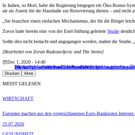
In Italien, so Mori, habe die Regierung hingegen ein Öko-Bonus-Sys
sie als Anreiz für die Haushalte zur Renovierung dienen – und nicht al
„Sie brauchen einen einfachen Mechanismus, der für die Bürger leich
Zuvor hatte bereits eine von der Enel-Stiftung geleitete
Studie
deutlic
Sollte dies nicht bedacht und angegangen werden, mahnt die Studie,
[Bearbeitet von Zoran Radosavljevic und Tim Steins]
Dec 1, 2020 - 14:40
Die Energiewende ist auch eine soziale Frage
Jahier über Gelbwesten-Proteste: „Fehler einer losgelösten polit
Wie wollen wir arbeiten? EU-Betriebsräte fordern gerechten
Energie, Umwelt & Transport
Energie und Klimaschutz
Energi
Drucken
Aktie
MEIST GELESEN
WIRTSCHAFT
Europäer machen aus den vorgeschlagenen Euro-Banknoten Interne
25.07.2026
GESUNDHEIT