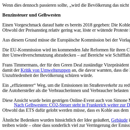
Wenn dies dennoch passieren sollte, „wird die Bevölkerung das nicht 
Benzinsteuer und Gelbwesten
Einen Vorgeschmack darauf hatte es bereits 2018 gegeben: Die Kohlen
Obwohl der Preisanstieg relativ gering war, löste er wütende Protest
Aus diesem Grund müsse die Europäische Kommission bei der Vorlage 
Die EU-Kommission wird im kommenden Jahr Reformen für ihren CO2-M
ihre Umweltverschmutzung abzudecken – auf Bereiche wie Schifffahr
Frans Timmermans, der für den Green Deal zuständige Vizepräsident de
damit der
Kritik von Umweltgruppen
an, die davor warnten, dass die 
Unzufriedenheit der Bevölkerung schüren würde.
Ein „effizienterer“ Weg, um die Emissionen im Straßenverkehr zu r
die Autohersteller als die Verbraucherinnen und Verbraucher belasten
Diese Ansicht wurde beim gestrigen Online-Event auch von Simone Mor
Nach Gelbwesten: CO2-Steuer steht in Frankreich weiter zur D
Obwohl das ETS dafür gelobt werden müsse, dass es Kohle aus dem Str
Ähnliche Bedenken wurden hinsichtlich der Idee geäußert,
Gebäude
i
treiben würde – ohne dass sonderlich viel zur Verringerung der Emis