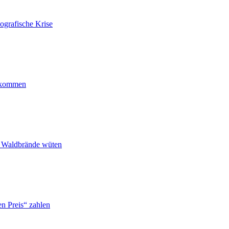
ografische Krise
ankommen
n Waldbrände wüten
n Preis“ zahlen