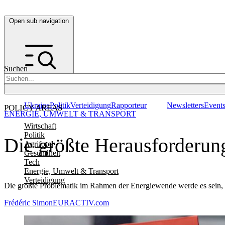
Open sub navigation
Suchen
Ukraine
Politik
Verteidigung
Rapporteur
Newsletters
Event
POLICY AREAS
ENERGIE, UMWELT & TRANSPORT
Wirtschaft
Politik
Die größte Herausforderung
Agrifood
Gesundheit
Tech
Energie, Umwelt & Transport
Verteidigung
Die größte Problematik im Rahmen der Energiewende werde es sein, di
Frédéric Simon
EURACTIV.com