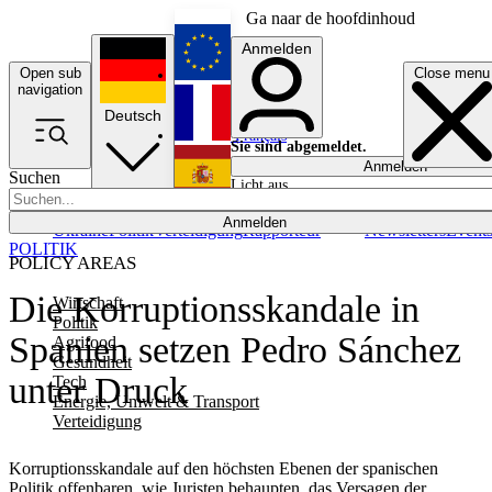
Ga naar de hoofdinhoud
Anmelden
Open sub
Close menu
English
navigation
Deutsch
Français
Sie sind abgemeldet.
Anmelden
Suchen
Licht aus
Español
Anmelden
Ukraine
Politik
Verteidigung
Rapporteur
Newsletters
Event
POLITIK
POLICY AREAS
Die Korruptionsskandale in
Wirtschaft
Politik
Spanien setzen Pedro Sánchez
Agrifood
Gesundheit
unter Druck
Tech
Energie, Umwelt & Transport
Verteidigung
Korruptionsskandale auf den höchsten Ebenen der spanischen
Politik offenbaren, wie Juristen behaupten, das Versagen der