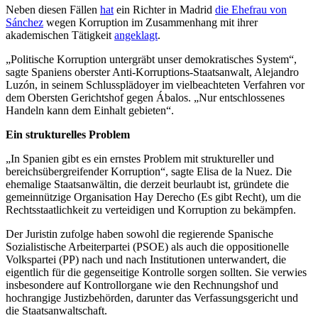
Neben diesen Fällen
hat
ein Richter in Madrid
die Ehefrau von
Sánchez
wegen Korruption im Zusammenhang mit ihrer
akademischen Tätigkeit
angeklagt
.
„Politische Korruption untergräbt unser demokratisches System“,
sagte Spaniens oberster Anti-Korruptions-Staatsanwalt, Alejandro
Luzón, in seinem Schlussplädoyer im vielbeachteten Verfahren vor
dem Obersten Gerichtshof gegen Ábalos. „Nur entschlossenes
Handeln kann dem Einhalt gebieten“.
Ein strukturelles Problem
„In Spanien gibt es ein ernstes Problem mit struktureller und
bereichsübergreifender Korruption“, sagte Elisa de la Nuez. Die
ehemalige Staatsanwältin, die derzeit beurlaubt ist, gründete die
gemeinnützige Organisation Hay Derecho (Es gibt Recht), um die
Rechtsstaatlichkeit zu verteidigen und Korruption zu bekämpfen.
Der Juristin zufolge haben sowohl die regierende Spanische
Sozialistische Arbeiterpartei (PSOE) als auch die oppositionelle
Volkspartei (PP) nach und nach Institutionen unterwandert, die
eigentlich für die gegenseitige Kontrolle sorgen sollten. Sie verwies
insbesondere auf Kontrollorgane wie den Rechnungshof und
hochrangige Justizbehörden, darunter das Verfassungsgericht und
die Staatsanwaltschaft.