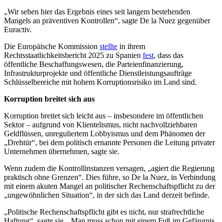
„Wir sehen hier das Ergebnis eines seit langem bestehenden
Mangels an präventiven Kontrollen“, sagte De la Nuez gegenüber
Euractiv.
Die Europäische Kommission
stellte
in ihrem
Rechtsstaatlichkeitsbericht 2025 zu Spanien
fest
, dass das
öffentliche Beschaffungswesen, die Parteienfinanzierung,
Infrastrukturprojekte und öffentliche Dienstleistungsaufträge
Schlüsselbereiche mit hohem Korruptionsrisiko im Land sind.
Korruption breitet sich aus
Korruption breitet sich leicht aus – insbesondere im öffentlichen
Sektor – aufgrund von Klientelismus, nicht nachvollziehbaren
Geldflüssen, unreguliertem Lobbyismus und dem Phänomen der
„Drehtür“, bei dem politisch ernannte Personen die Leitung privater
Unternehmen übernehmen, sagte sie.
Wenn zudem die Kontrollinstanzen versagen, „agiert die Regierung
praktisch ohne Grenzen“. Dies führe, so De la Nuez, in Verbindung
mit einem akuten Mangel an politischer Rechenschaftspflicht zu der
„ungewöhnlichen Situation“, in der sich das Land derzeit befinde.
„Politische Rechenschaftspflicht gibt es nicht, nur strafrechtliche
Haftung“, sagte sie. „Man muss schon mit einem Fuß im Gefängnis