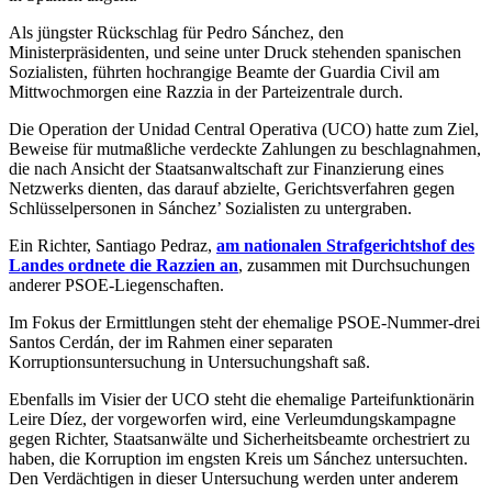
Als jüngster Rückschlag für Pedro Sánchez, den
Ministerpräsidenten, und seine unter Druck stehenden spanischen
Sozialisten, führten hochrangige Beamte der Guardia Civil am
Mittwochmorgen eine Razzia in der Parteizentrale durch.
Die Operation der Unidad Central Operativa (UCO) hatte zum Ziel,
Beweise für mutmaßliche verdeckte Zahlungen zu beschlagnahmen,
die nach Ansicht der Staatsanwaltschaft zur Finanzierung eines
Netzwerks dienten, das darauf abzielte, Gerichtsverfahren gegen
Schlüsselpersonen in Sánchez’ Sozialisten zu untergraben.
Ein Richter, Santiago Pedraz,
am nationalen Strafgerichtshof des
Landes ordnete die Razzien an
, zusammen mit Durchsuchungen
anderer PSOE-Liegenschaften.
Im Fokus der Ermittlungen steht der ehemalige PSOE-Nummer-drei
Santos Cerdán, der im Rahmen einer separaten
Korruptionsuntersuchung in Untersuchungshaft saß.
Ebenfalls im Visier der UCO steht die ehemalige Parteifunktionärin
Leire Díez, der vorgeworfen wird, eine Verleumdungskampagne
gegen Richter, Staatsanwälte und Sicherheitsbeamte orchestriert zu
haben, die Korruption im engsten Kreis um Sánchez untersuchten.
Den Verdächtigen in dieser Untersuchung werden unter anderem