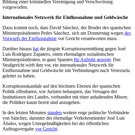
Bildung einer kriminellen Vereinigung und Verschwörung
vorgeworfen.
Internationales Netzwerk für Einflussnahme und Geldwäsche
Dazu kommt noch, dass David Sánchez, der Bruder des spanischen
Ministerpräsidenten Pedro Sánchez, sich am Donnerstag wegen
des
Vorwurfs der Einflussnahme
vor Gericht verantworten muss.
Darüber hinaus
hat
die jüngste Korruptionsermittlung gegen José
Luis Rodríguez Zapatero, einen ehemaligen sozialistischen
Ministerpräsidenten, in ganz Spanien
für Aufruhr gesorgt
. Das
Strafgericht wirft ihm vor, ein internationales Netzwerk für
Einflussnahme und Geldwäsche mit Verbindungen nach Venezuela
geleitet zu haben.
Korruptionsskandale auf den höchsten Ebenen der spanischen
Politik offenbaren, wie Juristen behaupten, das Versagen der
Institutionen des Landes, verbunden mit einer anhaltenden Misere,
die Politiker kaum bereit sind anzugehen.
In den letzten Monaten
standen
weitere enge politische Verbündete
von Sánchez, darunter der ehemalige Verkehrsminister José Luis
Ábalos, wegen Unregelmäßigkeiten bei der öffentlichen
Auftragsvergabe
vor Gericht
.