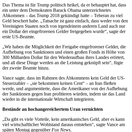
Das Thema ist für Trump politisch heikel, da er behauptet hat, dass
ein unter dem Demokraten Barack Obama unterzeichnetes
Abkommen – das Trump 2018 gekündigt hatte – Teheran zu viel
Geld beschert habe. „Tatsache ist ganz einfach, dass weder von den
Vereinigten Staaten noch von irgendeinem anderen Land auch nur
ein Dollar der eingefrorenen Gelder freigegeben wurde“, sagte der
erste US-Beamte.
„Wir haben die Möglichkeit der Freigabe eingefrorener Gelder, die
Aufhebung von Sanktionen und einen großen Fonds in Höhe von
300 Milliarden Dollar für den Wiederaufbau ihres Landes erörtert,
und all diese Dinge werden an die Leistung geknüpft sein“, fügte
der zweite Beamte hinzu.
Vance sagte, dass im Rahmen des Abkommens kein Geld der US-
Steuerzahler – „sie bekommen keinen Cent“ – an Iran fließen
werde, und argumentierte, dass die Amerikaner von der Aufhebung
der Sanktionen gegen Iran profitieren würden, indem sie das Land
wieder in die internationale Wirtschaft integrieren.
Bestände an hochangereichertem Uran vernichten
„Da gibt es viele Vorteile, kein amerikanisches Geld, aber es kann
viel wirtschaftlicher Wohlstand daraus entstehen“, sagte Vance am
späten Montag gegenüber
Fox News
.