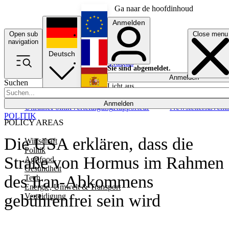
Ga naar de hoofdinhoud
Anmelden
Open sub
Close menu
English
navigation
Deutsch
Français
Sie sind abgemeldet.
Anmelden
Suchen
Licht aus
Español
Anmelden
Ukraine
Politik
Verteidigung
Rapporteur
Newsletters
Event
POLITIK
POLICY AREAS
Die USA erklären, dass die
Wirtschaft
Politik
Straße von Hormus im Rahmen
Agrifood
Gesundheit
des Iran-Abkommens
Tech
Energie, Umwelt & Transport
gebührenfrei sein wird
Verteidigung