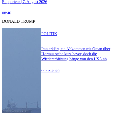
Rapporteur | 7. August 2026
08:46
DONALD TRUMP
POLITIK
Iran erklärt, ein Abkommen mit Oman über
Hormus stehe kurz bevor, doch die
Wiedereröffnung hänge von den USA ab
06.08.2026