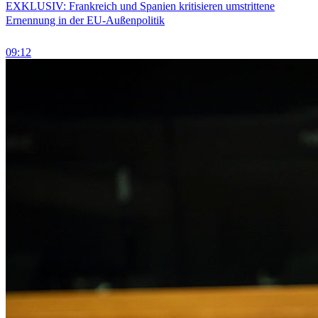
EXKLUSIV: Frankreich und Spanien kritisieren umstrittene
Ernennung in der EU-Außenpolitik
09:12