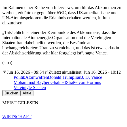
Im Rahmen einer Reihe von Interviews, um für das Abkommen zu
werben, erklärte er gegenüber
NBC
, dass US-amerikanische und
UN-Atominspektoren die Erlaubnis erhalten werden, in Iran
einzureisen.
„Tatsächlich ist einer der Kernpunkte des Abkommens, dass die
Internationale Atomenergie-Organisation und die Vereinigten
Staaten Iran dabei helfen werden, die Bestände an
hochangereichertem Uran zu vernichten, und das ist etwas, das in
der Absichtserklärung sehr klar festgelegt ist“, sagte Vance.
(sma)
Jun 16, 2026 - 09:54
Zuletzt aktualisiert: Jun 16, 2026 - 10:12
Politik
Atomwaffen
Donald Trump
Iran
J. D. Vance
Mohammad Bagher Ghalibaf
Straße von Hormus
Vereinigte Staaten
Drucken
Aktie
MEIST GELESEN
WIRTSCHAFT