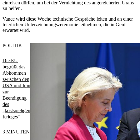
einreisen dürfen, um bei der Vernichtung des angereicherten Urans
zu helfen.
Vance wird diese Woche technische Gespräche leiten und an einer
feierlichen Unterzeichnungszeremonie teilnehmen, die in Genf
erwartet wird.
POLITIK
Die EU
begrüßt das
Abkommen
zwischen den
USA und Iran
zur
Beendigung
des
„kostspieligen
Krieges“
3 MINUTEN