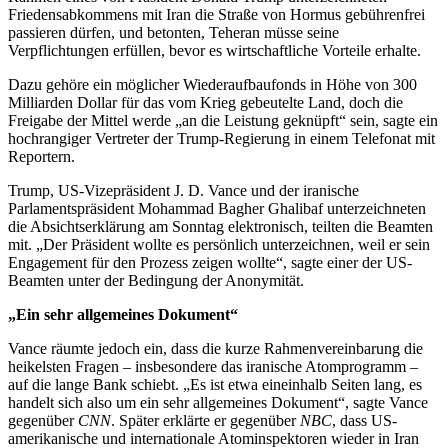
Friedensabkommens mit Iran die Straße von Hormus gebührenfrei
passieren dürfen, und betonten, Teheran müsse seine
Verpflichtungen erfüllen, bevor es wirtschaftliche Vorteile erhalte.
Dazu gehöre ein möglicher Wiederaufbaufonds in Höhe von 300
Milliarden Dollar für das vom Krieg gebeutelte Land, doch die
Freigabe der Mittel werde „an die Leistung geknüpft“ sein, sagte ein
hochrangiger Vertreter der Trump-Regierung in einem Telefonat mit
Reportern.
Trump, US-Vizepräsident J. D. Vance und der iranische
Parlamentspräsident Mohammad Bagher Ghalibaf unterzeichneten
die Absichtserklärung am Sonntag elektronisch, teilten die Beamten
mit. „Der Präsident wollte es persönlich unterzeichnen, weil er sein
Engagement für den Prozess zeigen wollte“, sagte einer der US-
Beamten unter der Bedingung der Anonymität.
„Ein sehr allgemeines Dokument“
Vance räumte jedoch ein, dass die kurze Rahmenvereinbarung die
heikelsten Fragen – insbesondere das iranische Atomprogramm –
auf die lange Bank schiebt. „Es ist etwa eineinhalb Seiten lang, es
handelt sich also um ein sehr allgemeines Dokument“, sagte Vance
gegenüber
CNN
. Später erklärte er gegenüber
NBC
, dass US-
amerikanische und internationale Atominspektoren wieder in Iran