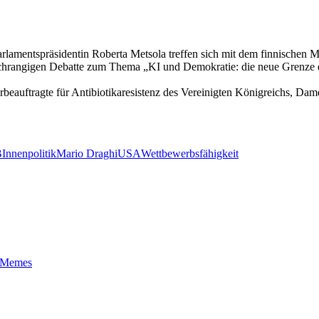
amentspräsidentin Roberta Metsola treffen sich mit dem finnischen Min
chrangigen Debatte zum Thema „KI und Demokratie: die neue Grenze de
eauftragte für Antibiotikaresistenz des Vereinigten Königreichs, Dam
B
Innenpolitik
Mario Draghi
USA
Wettbewerbsfähigkeit
t-Memes