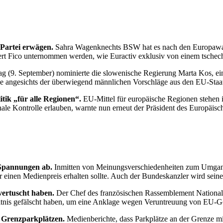
Partei erwägen.
Sahra Wagenknechts BSW hat es nach den Europawahl
bert Fico unternommen werden, wie Euractiv exklusiv von einem tsche
 (9. September) nominierte die slowenische Regierung Marta Kos, eine
e angesichts der überwiegend männlichen Vorschläge aus den EU-Sta
tik „für alle Regionen“.
EU-Mittel für europäische Regionen stehen 
onale Kontrolle erlauben, warnte nun erneut der Präsident des Europä
r Spannungen ab.
Inmitten von Meinungsverschiedenheiten zum Umgang
 einen Medienpreis erhalten sollte. Auch der Bundeskanzler wird seine
vertuscht haben.
Der Chef des französischen Rassemblement Nationals 
tnis gefälscht haben, um eine Anklage wegen Veruntreuung von EU-G
n Grenzparkplätzen.
Medienberichte, dass Parkplätze an der Grenze m