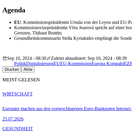
Agenda
EU
: Kommissionspräsidentin Ursula von der Leyen und EU-Parl
Kommissionsvizepräsidentin Vĕra Jourová spricht auf einer ho
Grenzen, Thibaut Bruttin;
Gesundheitskommissarin Stella Kyriakides empfängt die Sonderb
Sep 10, 2024 - 08:30
Zuletzt aktualisiert: Sep 10, 2024 - 08:39
Politik
Digitalisierung
EU
EU-Kommission
Europa Kompakt
EZ
Drucken
Aktie
MEIST GELESEN
WIRTSCHAFT
Europäer machen aus den vorgeschlagenen Euro-Banknoten Interne
25.07.2026
GESUNDHEIT