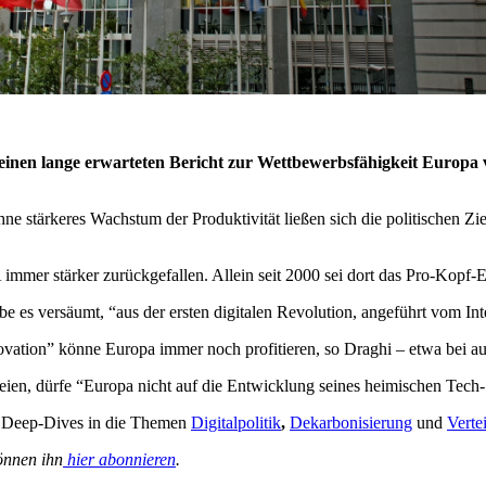
t seinen lange erwarteten Bericht zur Wettbewerbsfähigkeit Europ
ohne stärkeres Wachstum der Produktivität ließen sich die politischen 
immer stärker zurückgefallen. Allein seit 2000 sei dort das Pro-Kopf-
e es versäumt, “aus der ersten digitalen Revolution, angeführt vom Inte
nnovation” könne Europa immer noch profitieren, so Draghi – etwa bei 
seien, dürfe “Europa nicht auf die Entwicklung seines heimischen Tech
 Deep-Dives in die Themen
Digitalpolitik
,
Dekarbonisierung
und
Verte
önnen ihn
hier abonnieren
.