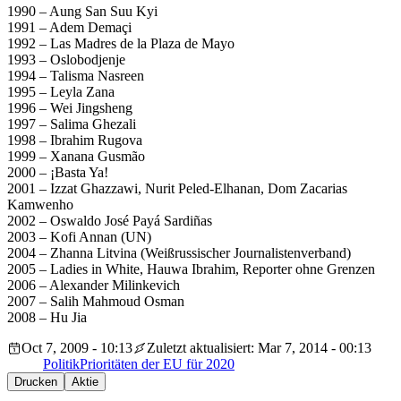
1990 – Aung San Suu Kyi
1991 – Adem Demaçi
1992 – Las Madres de la Plaza de Mayo
1993 – Oslobodjenje
1994 – Talisma Nasreen
1995 – Leyla Zana
1996 – Wei Jingsheng
1997 – Salima Ghezali
1998 – Ibrahim Rugova
1999 – Xanana Gusmão
2000 – ¡Basta Ya!
2001 – Izzat Ghazzawi, Nurit Peled-Elhanan, Dom Zacarias
Kamwenho
2002 – Oswaldo José Payá Sardiñas
2003 – Kofi Annan (UN)
2004 – Zhanna Litvina (Weißrussischer Journalistenverband)
2005 – Ladies in White, Hauwa Ibrahim, Reporter ohne Grenzen
2006 – Alexander Milinkevich
2007 – Salih Mahmoud Osman
2008 – Hu Jia
Oct 7, 2009 - 10:13
Zuletzt aktualisiert: Mar 7, 2014 - 00:13
Politik
Prioritäten der EU für 2020
Drucken
Aktie