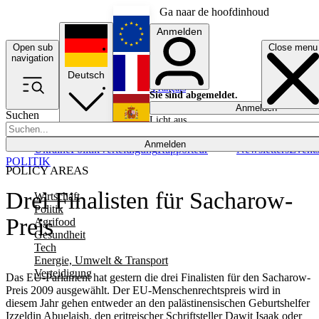
Ga naar de hoofdinhoud
Anmelden
Open sub
Close menu
English
navigation
Deutsch
Français
Sie sind abgemeldet.
Anmelden
Suchen
Licht aus
Español
Anmelden
Ukraine
Politik
Verteidigung
Rapporteur
Newsletters
Event
POLITIK
POLICY AREAS
Drei Finalisten für Sacharow-
Wirtschaft
Politik
Preis
Agrifood
Gesundheit
Tech
Energie, Umwelt & Transport
Verteidigung
Das EU-Parlament hat gestern die drei Finalisten für den Sacharow-
Preis 2009 ausgewählt. Der EU-Menschenrechtspreis wird in
diesem Jahr gehen entweder an den palästinensischen Geburtshelfer
Izzeldin Abuelaish, den eritreischer Schriftsteller Dawit Isaak oder