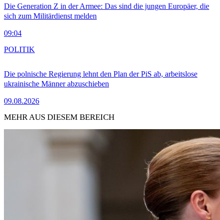
Die Generation Z in der Armee: Das sind die jungen Europäer, die
sich zum Militärdienst melden
09:04
POLITIK
Die polnische Regierung lehnt den Plan der PiS ab, arbeitslose
ukrainische Männer abzuschieben
09.08.2026
MEHR AUS DIESEM BEREICH