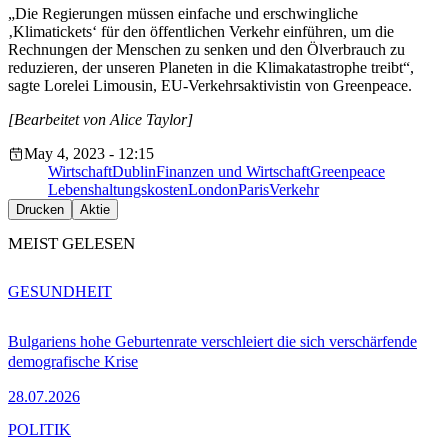
„Die Regierungen müssen einfache und erschwingliche
‚Klimatickets‘ für den öffentlichen Verkehr einführen, um die
Rechnungen der Menschen zu senken und den Ölverbrauch zu
reduzieren, der unseren Planeten in die Klimakatastrophe treibt“,
sagte Lorelei Limousin, EU-Verkehrsaktivistin von Greenpeace.
[Bearbeitet von Alice Taylor]
May 4, 2023 - 12:15
Wirtschaft
Dublin
Finanzen und Wirtschaft
Greenpeace
Lebenshaltungskosten
London
Paris
Verkehr
Drucken
Aktie
MEIST GELESEN
GESUNDHEIT
Bulgariens hohe Geburtenrate verschleiert die sich verschärfende
demografische Krise
28.07.2026
POLITIK