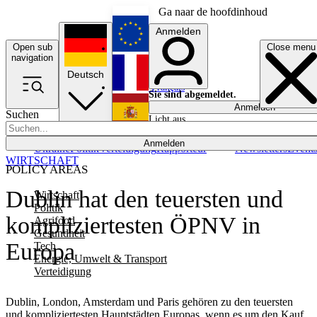
Ga naar de hoofdinhoud
Anmelden
Open sub
Close menu
English
navigation
Deutsch
Français
Sie sind abgemeldet.
Anmelden
Suchen
Licht aus
Español
Anmelden
Ukraine
Politik
Verteidigung
Rapporteur
Newsletters
Event
WIRTSCHAFT
POLICY AREAS
Dublin hat den teuersten und
Wirtschaft
Politik
kompliziertesten ÖPNV in
Agrifood
Gesundheit
Europa
Tech
Energie, Umwelt & Transport
Verteidigung
Dublin, London, Amsterdam und Paris gehören zu den teuersten
und kompliziertesten Hauptstädten Europas, wenn es um den Kauf