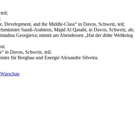
eil;
;
, Development, and the Middle-Class“ in Davos, Schweiz, teil;
sminister Saudi-Arabiens, Majid Al Qasabi, in Davos, Schweiz, ab;
Kristalina Georgieva; nimmt am Abendessen „Hat der dritte Weltkrieg
ni;
 in Davos, Schweiz, teil;
ster für Bergbau und Energie Alexandre Silveira.
m
Warschau