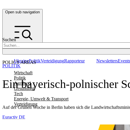
Open sub navigation
Suchen
Ukraine
Politik
Verteidigung
Rapporteur
Newsletters
Event
POLICY AREAS
POLITIK
Wirtschaft
Politik
Ein bayerisch-polnischer S
Agrifood
Gesundheit
Tech
Energie, Umwelt & Transport
Verteidigung
Auf der Grünen Woche in Berlin haben sich die Landwirtschaftsminist
Euractiv DE