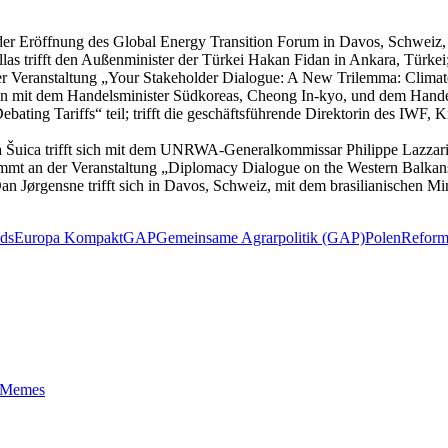
er Eröffnung des Global Energy Transition Forum in Davos, Schweiz, t
llas trifft den Außenminister der Türkei Hakan Fidan in Ankara, Türkei
r Veranstaltung „Your Stakeholder Dialogue: A New Trilemma: Climate
en mit dem Handelsminister Südkoreas, Cheong In-kyo, und dem Handel
ting Tariffs“ teil; trifft die geschäftsführende Direktorin des IWF, 
 Šuica trifft sich mit dem UNRWA-Generalkommissar Philippe Lazzari
mmt an der Veranstaltung „Diplomacy Dialogue on the Western Balkans“
ørgensne trifft sich in Davos, Schweiz, mit dem brasilianischen Mini
ds
Europa Kompakt
GAP
Gemeinsame Agrarpolitik (GAP)
Polen
Refor
t-Memes