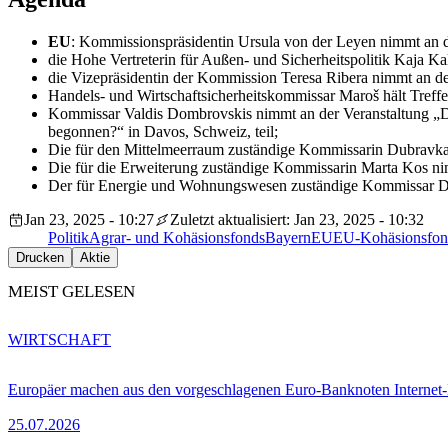
EU
: Kommissionspräsidentin Ursula von der Leyen nimmt an d
die Hohe Vertreterin für Außen- und Sicherheitspolitik Kaja Ka
die Vizepräsidentin der Kommission Teresa Ribera nimmt an de
Handels- und Wirtschaftsicherheitskommissar Maroš hält Treff
Kommissar Valdis Dombrovskis nimmt an der Veranstaltung „Deba
begonnen?“ in Davos, Schweiz, teil;
Die für den Mittelmeerraum zuständige Kommissarin Dubravka
Die für die Erweiterung zuständige Kommissarin Marta Kos ni
Der für Energie und Wohnungswesen zuständige Kommissar Dan J
Jan 23, 2025 - 10:27
Zuletzt aktualisiert: Jan 23, 2025 - 10:32
Politik
Agrar- und Kohäsionsfonds
Bayern
EU
EU-Kohäsionsfon
Drucken
Aktie
MEIST GELESEN
WIRTSCHAFT
Europäer machen aus den vorgeschlagenen Euro-Banknoten Interne
25.07.2026