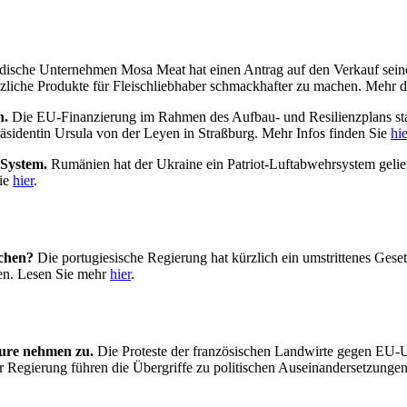
dische Unternehmen Mosa Meat hat einen Antrag auf den Verkauf seines
liche Produkte für Fleischliebhaber schmackhafter zu machen.
Mehr 
n.
Die EU-Finanzierung im Rahmen des Aufbau- und Resilienzplans sta
identin Ursula von der Leyen in Straßburg. Mehr Infos finden Sie
hie
-System.
Rumänien hat der Ukraine ein Patriot-Luftabwehrsystem gelie
Sie
hier
.
ächen?
Die portugiesische Regierung hat kürzlich ein umstrittenes Gese
en. Lesen Sie mehr
hier
.
eure nehmen zu.
Die Proteste der französischen Landwirte gegen EU-U
er Regierung führen die Übergriffe zu politischen Auseinandersetzunge