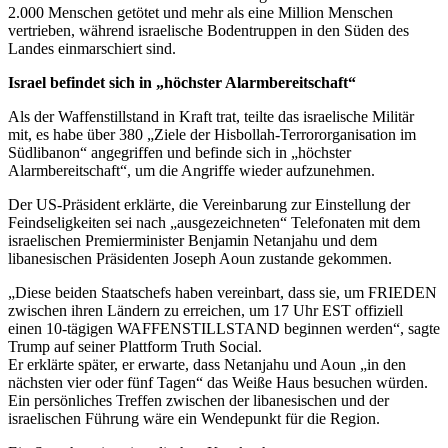
2.000 Menschen getötet und mehr als eine Million Menschen
vertrieben, während israelische Bodentruppen in den Süden des
Landes einmarschiert sind.
Israel befindet sich in „höchster Alarmbereitschaft“
Als der Waffenstillstand in Kraft trat, teilte das israelische Militär
mit, es habe über 380 „Ziele der Hisbollah-Terrororganisation im
Südlibanon“ angegriffen und befinde sich in „höchster
Alarmbereitschaft“, um die Angriffe wieder aufzunehmen.
Der US-Präsident erklärte, die Vereinbarung zur Einstellung der
Feindseligkeiten sei nach „ausgezeichneten“ Telefonaten mit dem
israelischen Premierminister Benjamin Netanjahu und dem
libanesischen Präsidenten Joseph Aoun zustande gekommen.
„Diese beiden Staatschefs haben vereinbart, dass sie, um FRIEDEN
zwischen ihren Ländern zu erreichen, um 17 Uhr EST offiziell
einen 10-tägigen WAFFENSTILLSTAND beginnen werden“, sagte
Trump auf seiner Plattform Truth Social.
Er erklärte später, er erwarte, dass Netanjahu und Aoun „in den
nächsten vier oder fünf Tagen“ das Weiße Haus besuchen würden.
Ein persönliches Treffen zwischen der libanesischen und der
israelischen Führung wäre ein Wendepunkt für die Region.