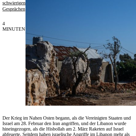
schwierigen
Gesprächen
4
MINUTEN
Der Krieg im Nahen Osten begann, als die Vereinigten Staaten und
Israel am 28. Februar den Iran angriffen, und der Libanon wurde
hineingezogen, als die Hisbollah am 2. März Raketen auf Israel
abfeuerte. Seitdem haben israelische Angriffe im Libanon mehr als