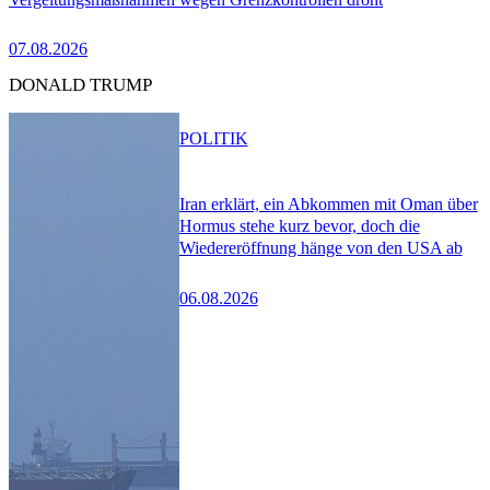
07.08.2026
DONALD TRUMP
POLITIK
Iran erklärt, ein Abkommen mit Oman über
Hormus stehe kurz bevor, doch die
Wiedereröffnung hänge von den USA ab
06.08.2026