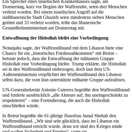
Ein Sprecher eines israelischen Krankenhauses sagte, am
Donnerstag, kurz vor Beginn der Waffenruhe, seien drei Menschen
verletzt worden. Bei einem israelischen Angriff auf die
südlibanesische Stadt Ghazieh seien mindestens sieben Menschen
getötet und 33 verletzt worden, teilte das libanesische
Gesundheitsministerium am Donnerstag mit.
Entwaffnung der Hisbollah bleibt eine Vorbedingung
Netanjahu sagte, der Waffenstillstand mit dem Libanon biete eine
Chance für ein „historisches Friedensabkommen“ mit Beirut –
betonte jedoch, dass die Entwaffnung der militanten Gruppe
Hisbollah eine Vorbedingung bleibe. Trump erklärte, die Hisbollah
sei in den Waffenstillstand einbezogen, doch laut dem US-
Außenministerium verpflichtet der Waffenstillstand den Libanon
selbst dazu, die vom Iran unterstützte militante Gruppe aufzulösen.
UN-Generalsekretär Antonio Guterres begrüßte den Waffenstillstand
und forderte ausdrücklich „alle Akteure auf, ihn uneingeschränkt zu
respektieren“ – eine Formulierung, die auch die Hisbollah
einschließen würde.
In Beirut begrüßte die 61-jährige Hausfrau Jamal Shehab den
Waffenstillstand. „Wir sind sehr glücklich, dass im Libanon ein
Waffenstillstand erreicht wurde, denn wir sind des Krieges müde
und wollen Sicherheit und Frieden“, sagte sie.