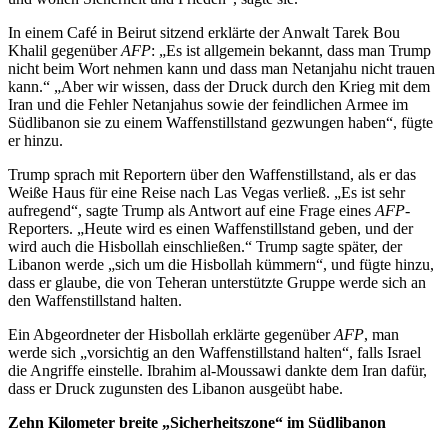
In einem Café in Beirut sitzend erklärte der Anwalt Tarek Bou
Khalil gegenüber
AFP
: „Es ist allgemein bekannt, dass man Trump
nicht beim Wort nehmen kann und dass man Netanjahu nicht trauen
kann.“ „Aber wir wissen, dass der Druck durch den Krieg mit dem
Iran und die Fehler Netanjahus sowie der feindlichen Armee im
Südlibanon sie zu einem Waffenstillstand gezwungen haben“, fügte
er hinzu.
Trump sprach mit Reportern über den Waffenstillstand, als er das
Weiße Haus für eine Reise nach Las Vegas verließ. „Es ist sehr
aufregend“, sagte Trump als Antwort auf eine Frage eines
AFP
-
Reporters. „Heute wird es einen Waffenstillstand geben, und der
wird auch die Hisbollah einschließen.“ Trump sagte später, der
Libanon werde „sich um die Hisbollah kümmern“, und fügte hinzu,
dass er glaube, die von Teheran unterstützte Gruppe werde sich an
den Waffenstillstand halten.
Ein Abgeordneter der Hisbollah erklärte gegenüber
AFP
, man
werde sich „vorsichtig an den Waffenstillstand halten“, falls Israel
die Angriffe einstelle. Ibrahim al-Moussawi dankte dem Iran dafür,
dass er Druck zugunsten des Libanon ausgeübt habe.
Zehn Kilometer breite „Sicherheitszone“ im Südlibanon