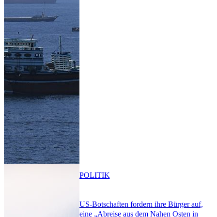
POLITIK
US-Botschaften fordern ihre Bürger auf,
eine „Abreise aus dem Nahen Osten in