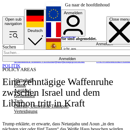
Ga naar de hoofdinhoud
Anmelden
Open sub
Close menu
English
navigation
Deutsch
Français
Sie sind abgemeldet.
Anmelden
Suchen
Licht aus
Español
Anmelden
Ukraine
Politik
Verteidigung
Rapporteur
Newsletters
Event
POLITIK
POLICY AREAS
Eine zehntägige Waffenruhe
Wirtschaft
Politik
zwischen Israel und dem
Agrifood
Gesundheit
Libanon tritt in Kraft
Tech
Energie, Umwelt & Transport
Verteidigung
Trump erklärte, er erwarte, dass Netanjahu und Aoun „in den
nächsten vier oder fünf Tagen“ das Weiße Haus besuchen würden.