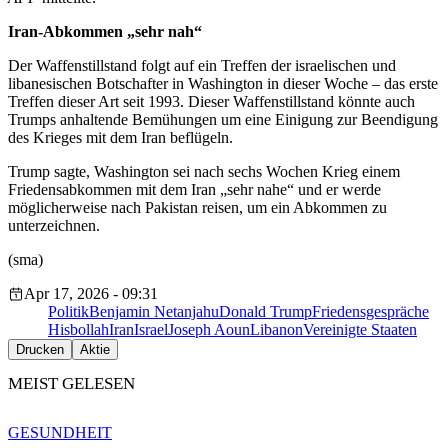
Iran-Abkommen „sehr nah“
Der Waffenstillstand folgt auf ein Treffen der israelischen und
libanesischen Botschafter in Washington in dieser Woche – das erste
Treffen dieser Art seit 1993. Dieser Waffenstillstand könnte auch
Trumps anhaltende Bemühungen um eine Einigung zur Beendigung
des Krieges mit dem Iran beflügeln.
Trump sagte, Washington sei nach sechs Wochen Krieg einem
Friedensabkommen mit dem Iran „sehr nahe“ und er werde
möglicherweise nach Pakistan reisen, um ein Abkommen zu
unterzeichnen.
(sma)
Apr 17, 2026 - 09:31
Politik
Benjamin Netanjahu
Donald Trump
Friedensgespräche
Hisbollah
Iran
Israel
Joseph Aoun
Libanon
Vereinigte Staaten
Drucken
Aktie
MEIST GELESEN
GESUNDHEIT