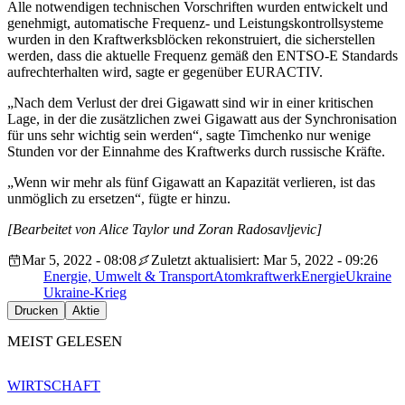
Alle notwendigen technischen Vorschriften wurden entwickelt und
genehmigt, automatische Frequenz- und Leistungskontrollsysteme
wurden in den Kraftwerksblöcken rekonstruiert, die sicherstellen
werden, dass die aktuelle Frequenz gemäß den ENTSO-E Standards
aufrechterhalten wird, sagte er gegenüber EURACTIV.
„Nach dem Verlust der drei Gigawatt sind wir in einer kritischen
Lage, in der die zusätzlichen zwei Gigawatt aus der Synchronisation
für uns sehr wichtig sein werden“, sagte Timchenko nur wenige
Stunden vor der Einnahme des Kraftwerks durch russische Kräfte.
„Wenn wir mehr als fünf Gigawatt an Kapazität verlieren, ist das
unmöglich zu ersetzen“, fügte er hinzu.
[Bearbeitet von Alice Taylor und Zoran Radosavljevic]
Mar 5, 2022 - 08:08
Zuletzt aktualisiert: Mar 5, 2022 - 09:26
Energie, Umwelt & Transport
Atomkraftwerk
Energie
Ukraine
Ukraine-Krieg
Drucken
Aktie
MEIST GELESEN
WIRTSCHAFT