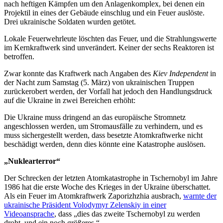
nach heftigen Kämpfen um den Anlagenkomplex, bei denen ein
Projektil in eines der Gebäude einschlug und ein Feuer auslöste.
Drei ukrainische Soldaten wurden getötet.
Lokale Feuerwehrleute löschten das Feuer, und die Strahlungswerte
im Kernkraftwerk sind unverändert. Keiner der sechs Reaktoren ist
betroffen.
Zwar konnte das Kraftwerk nach Angaben des
Kiev Independent
in
der Nacht zum Samstag (5. März) von ukrainischen Truppen
zurückerobert werden, der Vorfall hat jedoch den Handlungsdruck
auf die Ukraine in zwei Bereichen erhöht:
Die Ukraine muss dringend an das europäische Stromnetz
angeschlossen werden, um Stromausfälle zu verhindern, und es
muss sichergestellt werden, dass besetzte Atomkraftwerke nicht
beschädigt werden, denn dies könnte eine Katastrophe auslösen.
„Nuklearterror“
Der Schrecken der letzten Atomkatastrophe in Tschernobyl im Jahre
1986 hat die erste Woche des Krieges in der Ukraine überschattet.
Als ein Feuer im Atomkraftwerk Zaporizhzhia ausbrach,
warnte der
ukrainische Präsident Volodymyr Zelenskiy in einer
Videoansprache
, dass „dies das zweite Tschernobyl zu werden
droht, und ein noch größeres.“