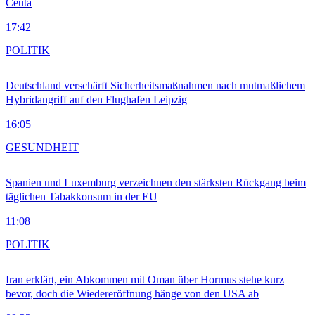
Ceuta
17:42
POLITIK
Deutschland verschärft Sicherheitsmaßnahmen nach mutmaßlichem
Hybridangriff auf den Flughafen Leipzig
16:05
GESUNDHEIT
Spanien und Luxemburg verzeichnen den stärksten Rückgang beim
täglichen Tabakkonsum in der EU
11:08
POLITIK
Iran erklärt, ein Abkommen mit Oman über Hormus stehe kurz
bevor, doch die Wiedereröffnung hänge von den USA ab