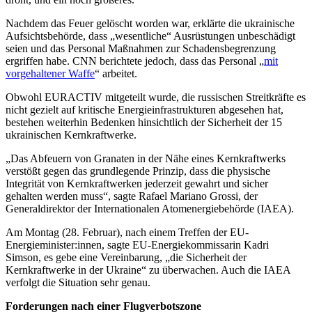
Nachdem das Feuer gelöscht worden war, erklärte die ukrainische
Aufsichtsbehörde, dass „wesentliche“ Ausrüstungen unbeschädigt
seien und das Personal Maßnahmen zur Schadensbegrenzung
ergriffen habe. CNN berichtete jedoch, dass das Personal „
mit
vorgehaltener Waffe
“ arbeitet.
Obwohl EURACTIV mitgeteilt wurde, die russischen Streitkräfte es
nicht gezielt auf kritische Energieinfrastrukturen abgesehen hat,
bestehen weiterhin Bedenken hinsichtlich der Sicherheit der 15
ukrainischen Kernkraftwerke.
„Das Abfeuern von Granaten in der Nähe eines Kernkraftwerks
verstößt gegen das grundlegende Prinzip, dass die physische
Integrität von Kernkraftwerken jederzeit gewahrt und sicher
gehalten werden muss“, sagte Rafael Mariano Grossi, der
Generaldirektor der Internationalen Atomenergiebehörde (IAEA).
Am Montag (28. Februar), nach einem Treffen der EU-
Energieminister:innen, sagte EU-Energiekommissarin Kadri
Simson, es gebe eine Vereinbarung, „die Sicherheit der
Kernkraftwerke in der Ukraine“ zu überwachen. Auch die IAEA
verfolgt die Situation sehr genau.
Forderungen nach einer Flugverbotszone