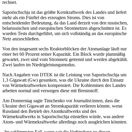
rechnet.
Saporischschja ist das größte Kernkraftwerk des Landes und liefert
mehr als ein Fünftel des erzeugten Stroms. Dies ist von
entscheidender Bedeutung, da das Land derzeit von den russischen,
belarussischen und europäischen Stromnetzen abgeschnitten ist. Es
wurden Tests durchgeführt, um sich vollständig an das europäische
Netz anzuschließen.
Von den insgesamt sechs Reaktorblöcken der Atomanlage läuft nur
einer bei 60 Prozent seiner Kapazität. Ein Block wurde planmäßig
gewartet, zwei sind vom Stromnetz getrennt und werden abgekühlt.
Zwei laufen im Niedrigleistungsmodus.
Nach Angaben von DTEK ist die Leistung von Saporischschja um
1,3 Gigawatt (Gw) gesunken, was die Ukraine durch den Einsatz
von Wärmekraftwerken kompensiert. Die Kohleminen des Landes
arbeiten normal und versorgen diese mit Brennstoff.
Am Donnerstag sagte Timchenko vor Journalist:innen, dass die
Ukraine drei Gigawatt an Stromkapazität verlieren könnte, wenn
Russland den Betrieb des Atomkraftwerks und des
Wärmekraftwerks in Saporischschja einstellen würde, was andere
Atom- und Wärmekraftwerke allerdings noch ausgleichen könnten.
„Im schlimmsten Fall, wenn wir die Verbindung zu diesen