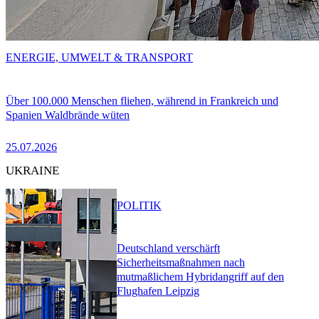
ENERGIE, UMWELT & TRANSPORT
Über 100.000 Menschen fliehen, während in Frankreich und
Spanien Waldbrände wüten
25.07.2026
UKRAINE
POLITIK
Deutschland verschärft
Sicherheitsmaßnahmen nach
mutmaßlichem Hybridangriff auf den
Flughafen Leipzig