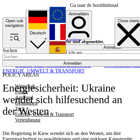
Ga naar de hoofdinhoud
Anmelden
Open sub
Close menu
English
navigation
Deutsch
Français
Sie sind abgemeldet.
Anmelden
Suchen
Licht aus
Español
Anmelden
Ukraine
Politik
Verteidigung
Rapporteur
Newsletters
Event
ENERGIE, UMWELT & TRANSPORT
POLICY AREAS
Energiesicherheit: Ukraine
Wirtschaft
Politik
wendet sich hilfesuchend an
Agrifood
Gesundheit
der Westen
Tech
Energie, Umwelt & Transport
Verteidigung
Die Regierung in Kiew wendet sich an den Westen, um ihre
Energiesicherheit zu gewährleisten und eine nukleare Katastrophe