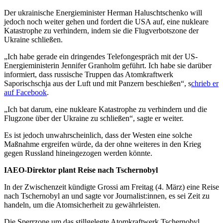
Der ukrainische Energieminister Herman Haluschtschenko will
jedoch noch weiter gehen und fordert die USA auf, eine nukleare
Katastrophe zu verhindern, indem sie die Flugverbotszone der
Ukraine schließen.
„Ich habe gerade ein dringendes Telefongespräch mit der US-
Energieministerin Jennifer Granholm geführt. Ich habe sie darüber
informiert, dass russische Truppen das Atomkraftwerk
Saporischschja aus der Luft und mit Panzern beschießen“, s
chrieb er
auf Facebook
.
„Ich bat darum, eine nukleare Katastrophe zu verhindern und die
Flugzone über der Ukraine zu schließen“, sagte er weiter.
Es ist jedoch unwahrscheinlich, dass der Westen eine solche
Maßnahme ergreifen würde, da der ohne weiteres in den Krieg
gegen Russland hineingezogen werden könnte.
IAEO-Direktor plant Reise nach Tschernobyl
In der Zwischenzeit kündigte Grossi am Freitag (4. März) eine Reise
nach Tschernobyl an und sagte vor Journalist:innen, es sei Zeit zu
handeln, um die Atomsicherheit zu gewährleisten.
Die Sperrzone um das stillgelegte Atomkraftwerk Tschernobyl