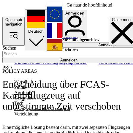
Ga naar de hoofdinhoud
Anmelden
Open sub
Close menu
English
navigation
Deutsch
Français
Sie sind abgemeldet.
Anmelden
Suchen
Licht aus
Español
Anmelden
Ukraine
Politik
Verteidigung
Rapporteur
Newsletters
Event
PRO
POLICY AREAS
Entscheidung über FCAS-
Wirtschaft
Politik
Kampfflugzeug auf
Agrifood
Gesundheit
Tech
unbestimmte Zeit verschoben
Energie, Umwelt & Transport
Verteidigung
Eine mögliche Lösung besteht darin, mit zwei separaten Flugzeugen
fortzufahren, die jeweils an die Bedürfnisse Deutschlands oder