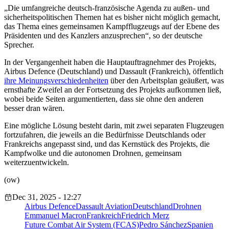
„Die umfangreiche deutsch-französische Agenda zu außen- und
sicherheitspolitischen Themen hat es bisher nicht möglich gemacht,
das Thema eines gemeinsamen Kampfflugzeugs auf der Ebene des
Präsidenten und des Kanzlers anzusprechen“, so der deutsche
Sprecher.
In der Vergangenheit haben die Hauptauftragnehmer des Projekts,
Airbus Defence (Deutschland) und Dassault (Frankreich), öffentlich
ihre Meinungsverschiedenheiten
über den Arbeitsplan geäußert, was
ernsthafte Zweifel an der Fortsetzung des Projekts aufkommen ließ,
wobei beide Seiten argumentierten, dass sie ohne den anderen
besser dran wären.
Eine mögliche Lösung besteht darin, mit zwei separaten Flugzeugen
fortzufahren, die jeweils an die Bedürfnisse Deutschlands oder
Frankreichs angepasst sind, und das Kernstück des Projekts, die
Kampfwolke und die autonomen Drohnen, gemeinsam
weiterzuentwickeln.
(ow)
Dec 31, 2025 - 12:27
Airbus Defence
Dassault Aviation
Deutschland
Drohnen
Emmanuel Macron
Frankreich
Friedrich Merz
Future Combat Air System (FCAS)
Pedro Sánchez
Spanien