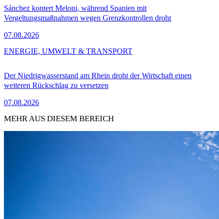
Sánchez kontert Meloni, während Spanien mit
Vergeltungsmaßnahmen wegen Grenzkontrollen droht
07.08.2026
ENERGIE, UMWELT & TRANSPORT
Der Niedrigwasserstand am Rhein droht der Wirtschaft einen
weiteren Rückschlag zu versetzen
07.08.2026
MEHR AUS DIESEM BEREICH