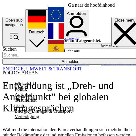
Ga naar de hoofdinhoud
Anmelden
Open sub
Close menu
English
navigation
Deutsch
Français
Sie sind abgemeldet.
Anmelden
Suchen
Licht aus
Español
Anmelden
Ukraine
Politik
Verteidigung
Rapporteur
Newsletters
Event
ENERGIE, UMWELT & TRANSPORT
POLICY AREAS
Entwaldung ist „Dreh- und
Wirtschaft
Politik
Angelpunkt” bei globalen
Agrifood
Gesundheit
Klimagesprächen
Tech
Energie, Umwelt & Transport
Verteidigung
Während die internationalen Klimaverhandlungen sich mehrheitlich
mit der Bekämpfung der industriellen Emissionen befassen werden,