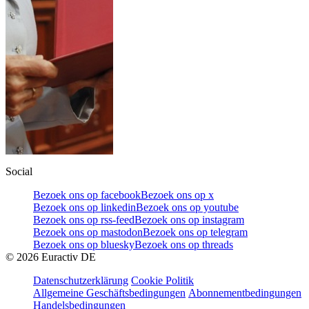
Social
Bezoek ons op facebook
Bezoek ons op x
Bezoek ons op linkedin
Bezoek ons op youtube
Bezoek ons op rss-feed
Bezoek ons op instagram
Bezoek ons op mastodon
Bezoek ons op telegram
Bezoek ons op bluesky
Bezoek ons op threads
©
2026
Euractiv DE
Datenschutzerklärung
Cookie Politik
Allgemeine Geschäftsbedingungen
Abonnementbedingungen
Handelsbedingungen