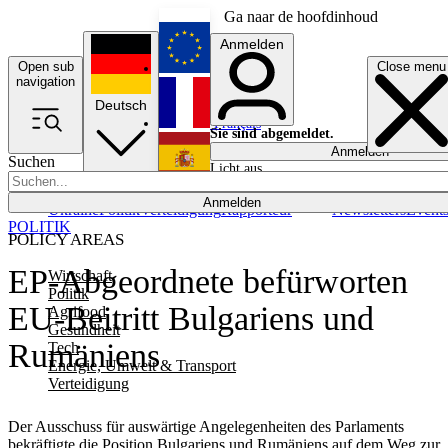
Ga naar de hoofdinhoud
Anmelden
Open sub
Close menu
English
navigation
Deutsch
Français
Sie sind abgemeldet.
Anmelden
Suchen
Licht aus
Español
Anmelden
Ukraine
Politik
Verteidigung
Rapporteur
Newsletters
Event
POLITIK
POLICY AREAS
EP-Abgeordnete befürworten
Wirtschaft
Politik
EU-Beitritt Bulgariens und
Agrifood
Gesundheit
Rumäniens
Tech
Energie, Umwelt & Transport
Verteidigung
Der Ausschuss für auswärtige Angelegenheiten des Parlaments
bekräftigte die Position Bulgariens und Rumäniens auf dem Weg zur