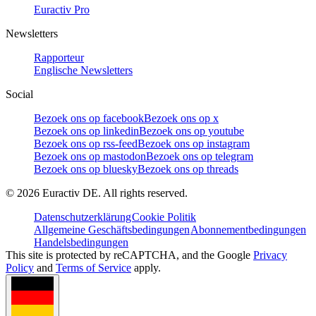
Euractiv Pro
Newsletters
Rapporteur
Englische Newsletters
Social
Bezoek ons op facebook
Bezoek ons op x
Bezoek ons op linkedin
Bezoek ons op youtube
Bezoek ons op rss-feed
Bezoek ons op instagram
Bezoek ons op mastodon
Bezoek ons op telegram
Bezoek ons op bluesky
Bezoek ons op threads
©
2026
Euractiv DE. All rights reserved.
Datenschutzerklärung
Cookie Politik
Allgemeine Geschäftsbedingungen
Abonnementbedingungen
Handelsbedingungen
This site is protected by reCAPTCHA, and the Google
Privacy
Policy
and
Terms of Service
apply.