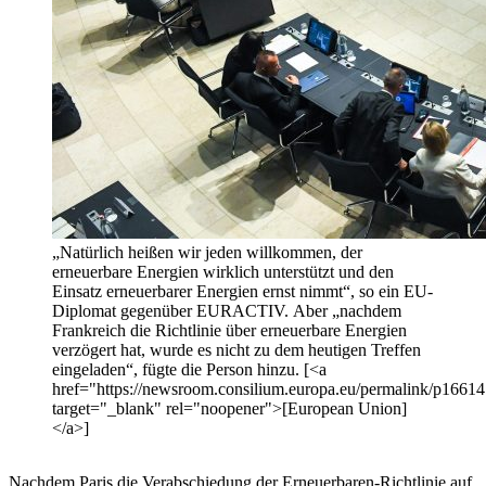
„Natürlich heißen wir jeden willkommen, der
erneuerbare Energien wirklich unterstützt und den
Einsatz erneuerbarer Energien ernst nimmt“, so ein EU-
Diplomat gegenüber EURACTIV. Aber „nachdem
Frankreich die Richtlinie über erneuerbare Energien
verzögert hat, wurde es nicht zu dem heutigen Treffen
eingeladen“, fügte die Person hinzu. [<a
href="https://newsroom.consilium.europa.eu/permalink/p1661
target="_blank" rel="noopener">[European Union]
</a>]
Nachdem Paris die Verabschiedung der Erneuerbaren-Richtlinie auf