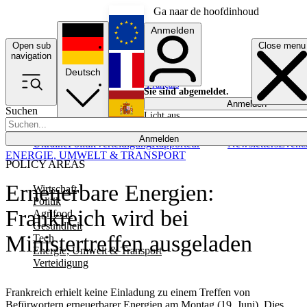
Ga naar de hoofdinhoud
Anmelden
Open sub
Close menu
English
navigation
Deutsch
Français
Sie sind abgemeldet.
Anmelden
Suchen
Licht aus
Español
Anmelden
Ukraine
Politik
Verteidigung
Rapporteur
Newsletters
Event
ENERGIE, UMWELT & TRANSPORT
POLICY AREAS
Erneuerbare Energien:
Wirtschaft
Politik
Frankreich wird bei
Agrifood
Gesundheit
Ministertreffen ausgeladen
Tech
Energie, Umwelt & Transport
Verteidigung
Frankreich erhielt keine Einladung zu einem Treffen von
Befürwortern erneuerbarer Energien am Montag (19. Juni). Dies