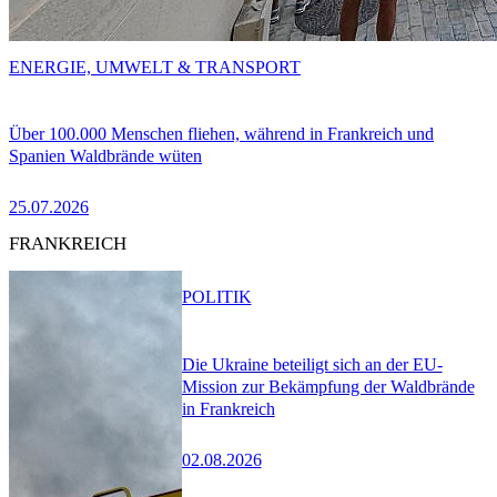
ENERGIE, UMWELT & TRANSPORT
Über 100.000 Menschen fliehen, während in Frankreich und
Spanien Waldbrände wüten
25.07.2026
FRANKREICH
POLITIK
Die Ukraine beteiligt sich an der EU-
Mission zur Bekämpfung der Waldbrände
in Frankreich
02.08.2026