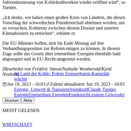
Subventionierung von Kohlekraftwerken wieder eröffnet wird“, so
Turmes.
„Ich denke, wir haben einen großen Kreis von Ländern, die diesen
Vorschlag der schwedischen Präsidentschaft ablehnen werden, um
zu versuchen, Kohärenz zwischen diesem Dossier und unseren
Klimadossiers zu erreichen“, erklärte er.
Die EU-Minister hoffen, sich bis Ende Montag auf ihre
Verhandlungsposition zur Reform einigen zu können. In diesem
Zuge sollte das Gesetz über erneuerbare Energien ebenfalls bald
abgesegnet und in EU-Recht umgesetzt werden.
[Bearbeitet von Frédéric Simon/Nathalie Weatherald/Kjeld
Im Land der Kohle: Polens Erneuerbaren-Kapazität
Neubert]
wächst
Jun 19, 2023 - 16:03
Zuletzt aktualisiert: Jun 19, 2023 - 16:03
Energie, Umwelt & Transport
Atomkraft
Claude Turmes
Energie
Erneuerbare Energien
Frankreich
Leonore Gewessler
Drucken
Aktie
MEIST GELESEN
WIRTSCHAFT