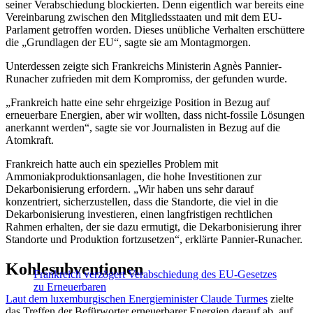
seiner Verabschiedung blockierten. Denn eigentlich war bereits eine
Vereinbarung zwischen den Mitgliedsstaaten und mit dem EU-
Parlament getroffen worden. Dieses unübliche Verhalten erschüttere
die „Grundlagen der EU“, sagte sie am Montagmorgen.
Unterdessen zeigte sich Frankreichs Ministerin Agnès Pannier-
Runacher zufrieden mit dem Kompromiss, der gefunden wurde.
„Frankreich hatte eine sehr ehrgeizige Position in Bezug auf
erneuerbare Energien, aber wir wollten, dass nicht-fossile Lösungen
anerkannt werden“, sagte sie vor Journalisten in Bezug auf die
Atomkraft.
Frankreich hatte auch ein spezielles Problem mit
Ammoniakproduktionsanlagen, die hohe Investitionen zur
Dekarbonisierung erfordern. „Wir haben uns sehr darauf
konzentriert, sicherzustellen, dass die Standorte, die viel in die
Dekarbonisierung investieren, einen langfristigen rechtlichen
Rahmen erhalten, der sie dazu ermutigt, die Dekarbonisierung ihrer
Standorte und Produktion fortzusetzen“, erklärte Pannier-Runacher.
Kohlesubventionen
Frankreich verzögert Verabschiedung des EU-Gesetzes
zu Erneuerbaren
Laut dem luxemburgischen Energieminister Claude Turmes
zielte
das Treffen der Befürworter erneuerbarer Energien darauf ab, auf