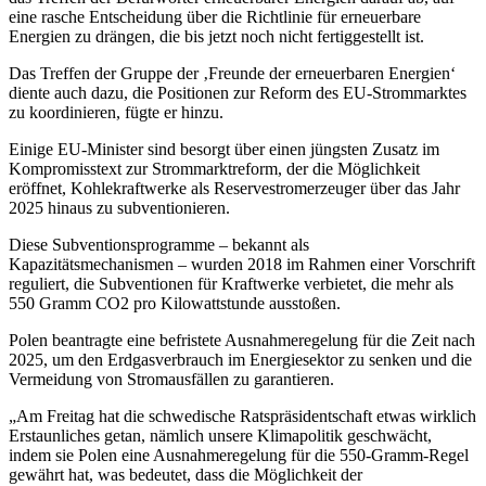
eine rasche Entscheidung über die Richtlinie für erneuerbare
Energien zu drängen, die bis jetzt noch nicht fertiggestellt ist.
Das Treffen der Gruppe der ‚Freunde der erneuerbaren Energien‘
diente auch dazu, die Positionen zur Reform des EU-Strommarktes
zu koordinieren, fügte er hinzu.
Einige EU-Minister sind besorgt über einen jüngsten Zusatz im
Kompromisstext zur Strommarktreform, der die Möglichkeit
eröffnet, Kohlekraftwerke als Reservestromerzeuger über das Jahr
2025 hinaus zu subventionieren.
Diese Subventionsprogramme – bekannt als
Kapazitätsmechanismen – wurden 2018 im Rahmen einer Vorschrift
reguliert, die Subventionen für Kraftwerke verbietet, die mehr als
550 Gramm CO2 pro Kilowattstunde ausstoßen.
Polen beantragte eine befristete Ausnahmeregelung für die Zeit nach
2025, um den Erdgasverbrauch im Energiesektor zu senken und die
Vermeidung von Stromausfällen zu garantieren.
„Am Freitag hat die schwedische Ratspräsidentschaft etwas wirklich
Erstaunliches getan, nämlich unsere Klimapolitik geschwächt,
indem sie Polen eine Ausnahmeregelung für die 550-Gramm-Regel
gewährt hat, was bedeutet, dass die Möglichkeit der