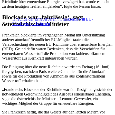
Richtlinie über erneuerbare Energien verzögert hat, wurde es nicht
zu dem heutigen Treffen eingeladen“, fügte die Person hinzu.
Blockade war ‚fahrlässig‘, sagt
„Freunde der Erneuerbaren“: Frankreich will EU-
österreichischer Minister
Ländergruppe beitreten
Frankreich blockierte im vergangenen Monat mit Unterstützung
anderer atomkraftfreundlicher EU-Mitgliedstaaten die
Verabschiedung der neuen EU-Richtlinie über erneuerbare Energien
(RED). Grund dafür waren Bedenken, dass die Vorschriften für
erneuerbaren Wasserstoff die Produktion von kohlenstoffarmem
Wasserstoff aus Kernkraft untergraben würden.
Die Einigung über die neue Richtlinie wurde am Freitag (16. Juni)
freigegeben, nachdem Paris weitere Garantien für die Atomkraft
sowie für die Produktion von Ammoniak aus kohlenstoffarmem
Wasserstoff erhalten hatte.
„Frankreichs Blockade der Richtlinie war fahrlässig“, angesichts der
notwendigen Geschwindigkeit des Ausbaus erneuerbarer Energien,
sagte die österreichische Ministerin Leonore Gewessler, ein
wichtiges Mitglied der Gruppe für erneuerbare Energien.
Sie Frankreich heftig, die das Gesetz auf den letzten Metern vor