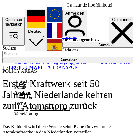
Ga naar de hoofdinhoud
Anmelden
Open sub
Close menu
English
navigation
Deutsch
Français
Sie sind abgemeldet.
Anmelden
Suchen
Licht aus
Español
Anmelden
Ukraine
Politik
Verteidigung
Rapporteur
Newsletters
Event
ENERGIE, UMWELT & TRANSPORT
POLICY AREAS
Erstes Kraftwerk seit 50
Wirtschaft
Politik
Jahren: Niederlande kehren
Agrifood
Gesundheit
zum Atomstrom zurück
Tech
Energie, Umwelt & Transport
Verteidigung
Das Kabinett wird diese Woche seine Pläne für zwei neue
Atomkraftwerke in den Niederlanden vorstellen.