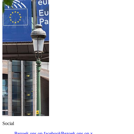
Social
Bezoek ons op facebook
Bezoek ons op x