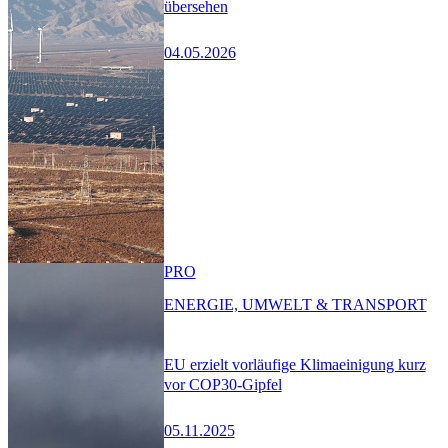
übersehen
04.05.2026
PRO
ENERGIE, UMWELT & TRANSPORT
EU erzielt vorläufige Klimaeinigung kurz
vor COP30-Gipfel
05.11.2025