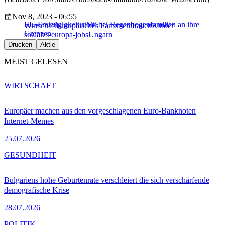
Nov 8, 2023 - 06:55
EU-Freizügigkeit stößt bei Regenbogenfamilien an ihre
Wirtschaft
Europäisches Parlament
Italien
Kinder
Grenzen
soziales-europa-jobs
Ungarn
Drucken
Aktie
MEIST GELESEN
WIRTSCHAFT
Europäer machen aus den vorgeschlagenen Euro-Banknoten
Internet-Memes
25.07.2026
GESUNDHEIT
Bulgariens hohe Geburtenrate verschleiert die sich verschärfende
demografische Krise
28.07.2026
POLITIK