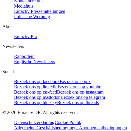
Kontaktiere uns
Mediahuis
Euractiv Pressemitteilungen
Politische Werbung
Abos
Euractiv Pro
Newsletters
Rapporteur
Englische Newsletters
Social
Bezoek ons op facebook
Bezoek ons op x
Bezoek ons op linkedin
Bezoek ons op youtube
Bezoek ons op rss-feed
Bezoek ons op instagram
Bezoek ons op mastodon
Bezoek ons op telegram
Bezoek ons op bluesky
Bezoek ons op threads
©
2026
Euractiv DE. All rights reserved.
Datenschutzerklärung
Cookie Politik
Allgemeine Geschäftsbedingungen
Abonnementbedingungen