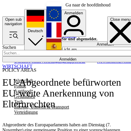
Ga naar de hoofdinhoud
Anmelden
Open sub
Close menu
English
navigation
Deutsch
Français
Sie sind abgemeldet.
Anmelden
Suchen
Licht aus
Español
Anmelden
Ukraine
Politik
Verteidigung
Rapporteur
Newsletters
Event
WIRTSCHAFT
POLICY AREAS
EU-Abgeordnete befürworten
Wirtschaft
Politik
EU-weite Anerkennung von
Agrifood
Gesundheit
Elternrechten
Tech
Energie, Umwelt & Transport
Verteidigung
Abgeordnete des Europaparlaments haben am Dienstag (7.
November) eine gemeinsame Position zu einer vorgeschlagenen