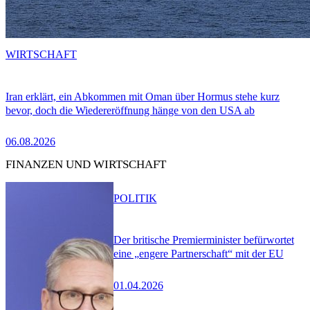
WIRTSCHAFT
Iran erklärt, ein Abkommen mit Oman über Hormus stehe kurz
bevor, doch die Wiedereröffnung hänge von den USA ab
06.08.2026
FINANZEN UND WIRTSCHAFT
POLITIK
Der britische Premierminister befürwortet
eine „engere Partnerschaft“ mit der EU
01.04.2026