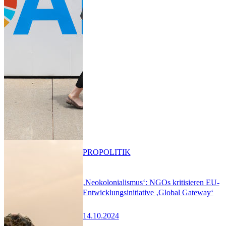
PRO
POLITIK
‚Neokolonialismus‘: NGOs kritisieren EU-
Entwicklungsinitiative ‚Global Gateway‘
14.10.2024