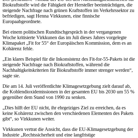
Biokraftstoffe wird die Fähigkeit der Hersteller beeinträchtigen, die
steigende Nachfrage nach grünen Kraftstoffen im Verkehrssektor zu
befriedigen, sagt Henna Virkkunen, eine finnische
Europaabgeordnete.
Bei einem politischen Rundtischgespräch in der vergangenen
Woche kritisierte Virkkunen das im Juli dieses Jahres vorgelegte
Klimapaket „Fit for 55“ der Europäischen Kommission, dem es an
Kohärenz fehle.
„Ein klares Beispiel für die Inkonsistenz des Fit-for-55-Pakets ist die
steigende Nachfrage nach Biokraftstoffen, während die
Nachhaltigkeitskriterien für Biokraftstoffe immer strenger werden“,
sagte sie.
Die am 14. Juli veröffentlichte Klimagesetzgebung zielt darauf ab,
die Kohlendioxidemissionen in der gesamten EU bis 2030 um 55 %
gegenüber dem Stand von 1990 zu senken.
„Dies hilft der EU nicht, ihr ehrgeiziges Ziel zu erreichen, da es
keine Kohärenz zwischen den verschiedenen Elementen des Pakets
gibt“, so Virkkunen weiter.
Virkkunen vertrat die Ansicht, dass die EU-Klimagesetzgebung der
Industrie „Rechtssicherheit und eine langfristige