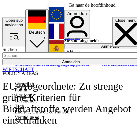
Ga naar de hoofdinhoud
Anmelden
Open sub
Close menu
English
navigation
Deutsch
Français
Sie sind abgemeldet.
Anmelden
Suchen
Licht aus
Español
Anmelden
Ukraine
Politik
Verteidigung
Rapporteur
Newsletters
Event
WIRTSCHAFT
POLICY AREAS
EU-Abgeordnete: Zu strenge
Wirtschaft
Politik
grüne Kriterien für
Agrifood
Gesundheit
Biokraftstoffe werden Angebot
Tech
Energie, Umwelt & Transport
einschränken
Verteidigung