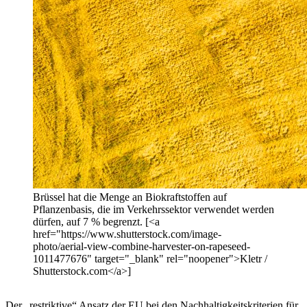
Brüssel hat die Menge an Biokraftstoffen auf
Pflanzenbasis, die im Verkehrssektor verwendet werden
dürfen, auf 7 % begrenzt. [<a
href="https://www.shutterstock.com/image-
photo/aerial-view-combine-harvester-on-rapeseed-
1011477676" target="_blank" rel="noopener">Kletr /
Shutterstock.com</a>]
Der „restriktive“ Ansatz der EU bei den Nachhaltigkeitskriterien für