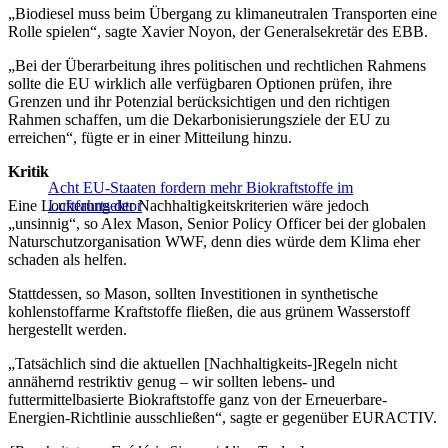
„Biodiesel muss beim Übergang zu klimaneutralen Transporten eine
Rolle spielen“, sagte Xavier Noyon, der Generalsekretär des EBB.
„Bei der Überarbeitung ihres politischen und rechtlichen Rahmens
sollte die EU wirklich alle verfügbaren Optionen prüfen, ihre
Grenzen und ihr Potenzial berücksichtigen und den richtigen
Rahmen schaffen, um die Dekarbonisierungsziele der EU zu
erreichen“, fügte er in einer Mitteilung hinzu.
Kritik
Acht EU-Staaten fordern mehr Biokraftstoffe im
Eine Lockerung der Nachhaltigkeitskriterien wäre jedoch
Luftfahrtsektor
„unsinnig“, so Alex Mason, Senior Policy Officer bei der globalen
Naturschutzorganisation WWF, denn dies würde dem Klima eher
schaden als helfen.
Stattdessen, so Mason, sollten Investitionen in synthetische
kohlenstoffarme Kraftstoffe fließen, die aus grünem Wasserstoff
hergestellt werden.
„Tatsächlich sind die aktuellen [Nachhaltigkeits-]Regeln nicht
annähernd restriktiv genug – wir sollten lebens- und
futtermittelbasierte Biokraftstoffe ganz von der Erneuerbare-
Energien-Richtlinie ausschließen“, sagte er gegenüber EURACTIV.