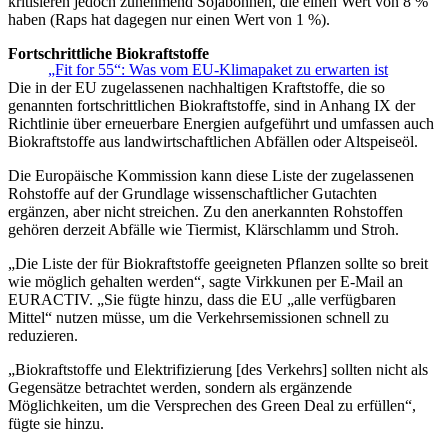
kritisieren jedoch zunehmend Sojabohnen, die einen Wert von 8 %
haben (Raps hat dagegen nur einen Wert von 1 %).
Fortschrittliche Biokraftstoffe
„Fit for 55“: Was vom EU-Klimapaket zu erwarten ist
Die in der EU zugelassenen nachhaltigen Kraftstoffe, die so
genannten fortschrittlichen Biokraftstoffe, sind in Anhang IX der
Richtlinie über erneuerbare Energien aufgeführt und umfassen auch
Biokraftstoffe aus landwirtschaftlichen Abfällen oder Altspeiseöl.
Die Europäische Kommission kann diese Liste der zugelassenen
Rohstoffe auf der Grundlage wissenschaftlicher Gutachten
ergänzen, aber nicht streichen. Zu den anerkannten Rohstoffen
gehören derzeit Abfälle wie Tiermist, Klärschlamm und Stroh.
„Die Liste der für Biokraftstoffe geeigneten Pflanzen sollte so breit
wie möglich gehalten werden“, sagte Virkkunen per E-Mail an
EURACTIV. „Sie fügte hinzu, dass die EU „alle verfügbaren
Mittel“ nutzen müsse, um die Verkehrsemissionen schnell zu
reduzieren.
„Biokraftstoffe und Elektrifizierung [des Verkehrs] sollten nicht als
Gegensätze betrachtet werden, sondern als ergänzende
Möglichkeiten, um die Versprechen des Green Deal zu erfüllen“,
fügte sie hinzu.