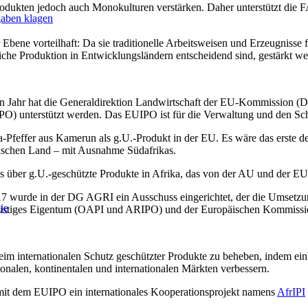
odukten jedoch auch Monokulturen verstärken. Daher unterstützt die 
gaben klagen
Ebene vorteilhaft: Da sie traditionelle Arbeitsweisen und Erzeugnisse f
liche Produktion in Entwicklungsländern entscheidend sind, gestärkt we
 Jahr hat die Generaldirektion Landwirtschaft der EU-Kommission 
IPO) unterstützt werden. Das EUIPO ist für die Verwaltung und den 
feffer aus Kamerun als g.U.-Produkt in der EU. Es wäre das erste de
nischen Land – mit Ausnahme Südafrikas.
chs über g.U.-geschützte Produkte in Afrika, das von der AU und der 
17 wurde in der DG AGRI ein Ausschuss eingerichtet, der die Umsetzung
ie
geistiges Eigentum (OAPI und ARIPO) und der Europäischen Kommiss
beim internationalen Schutz geschützter Produkte zu beheben, indem ein
ionalen, kontinentalen und internationalen Märkten verbessern.
mit dem EUIPO ein internationales Kooperationsprojekt namens
AfrIPI