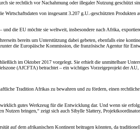
h sie rechtlich vor Nachahmung oder illegaler Nutzung geschützt sin
 die Wirtschaftsdaten von insgesamt 3.207 g.U.-geschützten Produkten
 – und die EU möchte sie weltweit, insbesondere nach Afrika, exportier
seits bereits um Unterstützung dabei gebeten, ebenfalls eine kontinen
darunter die Europäische Kommission, die französische Agentur für Ent
ließlich im Oktober 2017 vorgelegt. Sie erhielt die unmittelbare Unter
lszone (AfCFTA) betrachtet – ein wichtiges Vorzeigeprojekt der AU, be
aftliche Tradition Afrikas zu bewahren und zu fördern, einen rechtlich
in wirklich gutes Werkzeug für die Entwicklung dar. Und wenn sie erfolg
en Nutzen bringen,“ zeigt sich auch Sibylle Slattery, Projektkoordinat
rsität auf dem afrikanischen Kontinent beitragen könnten, da traditio