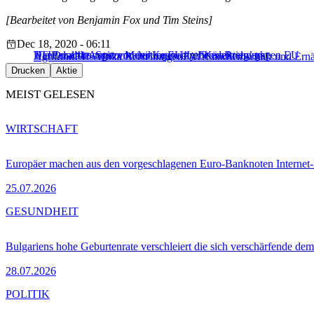
[Bearbeitet von Benjamin Fox und Tim Steins]
Dec 18, 2020 - 06:11
Handelsabkommen: Mexiko gewinnt ‘Käsekrieg’ gegen EU
Die Qualitäts-Spitzenreiter im EU-Lebensmittelmarkt
TTIP macht Angst vor der Kentucky Fried Bratwurst
Agrifood
EU-Afrika Beziehungen
FAO
Landwirtschaft und Ern
Drucken
Aktie
MEIST GELESEN
WIRTSCHAFT
Europäer machen aus den vorgeschlagenen Euro-Banknoten Interne
25.07.2026
GESUNDHEIT
Bulgariens hohe Geburtenrate verschleiert die sich verschärfende dem
28.07.2026
POLITIK