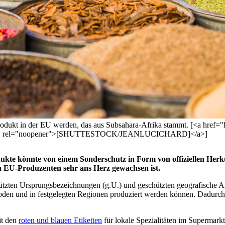
rodukt in der EU werden, das aus Subsahara-Afrika stammt. [<a href="h
blank" rel="noopener">[SHUTTESTOCK/JEANLUCICHARD]</a>]
dukte könnte von einem Sonderschutz in Form von offiziellen Herku
n EU-Produzenten sehr ans Herz gewachsen ist.
ützten Ursprungsbezeichnungen (g.U.) und geschützten geografische An
oden und in festgelegten Regionen produziert werden können. Dadurch 
it den
roten und blauen Etiketten
für lokale Spezialitäten im Supermark