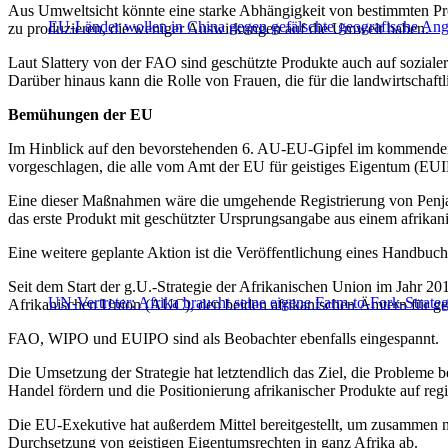
Aus Umweltsicht könnte eine starke Abhängigkeit von bestimmten Pr
EU-Länder wollen in China gegen gefälschte geografische An
zu produzieren, die weniger Auswirkungen auf die Umwelt haben.
Laut Slattery von der FAO sind geschützte Produkte auch auf sozialer 
Darüber hinaus kann die Rolle von Frauen, die für die landwirtschaft
Bemühungen der EU
Im Hinblick auf den bevorstehenden 6. AU-EU-Gipfel im kommenden
vorgeschlagen, die alle vom Amt der EU für geistiges Eigentum (EU
Eine dieser Maßnahmen wäre die umgehende Registrierung von Penja-P
das erste Produkt mit geschützter Ursprungsangabe aus einem afrika
Eine weitere geplante Aktion ist die Veröffentlichung eines Handbu
Seit dem Start der g.U.-Strategie der Afrikanischen Union im Jahr 20
UN-Vertreter: Afrika braucht seine eigene Farm-to-Fork-Strateg
Afrikanischen Union (AUC), den beiden afrikanischen Ämtern für 
FAO, WIPO und EUIPO sind als Beobachter ebenfalls eingespannt.
Die Umsetzung der Strategie hat letztendlich das Ziel, die Probleme 
Handel fördern und die Positionierung afrikanischer Produkte auf reg
Die EU-Exekutive hat außerdem Mittel bereitgestellt, um zusammen 
Durchsetzung von geistigen Eigentumsrechten in ganz Afrika ab.