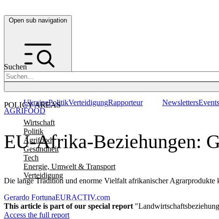
Open sub navigation
Suchen
Ukraine
Politik
Verteidigung
Rapporteur
Newsletters
Event
POLICY AREAS
AGRIFOOD
Wirtschaft
Politik
EU-Afrika-Beziehungen: G
Agrifood
Gesundheit
Tech
Energie, Umwelt & Transport
Verteidigung
Die lange Tradition und enorme Vielfalt afrikanischer Agrarprodukte
Gerardo Fortuna
EURACTIV.com
This article is part of our special report
"Landwirtschaftsbeziehung
Access the full report