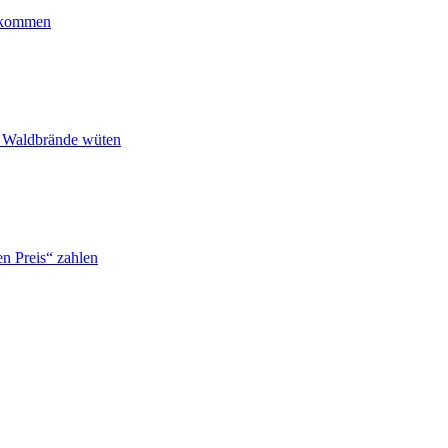
ankommen
n Waldbrände wüten
n Preis“ zahlen