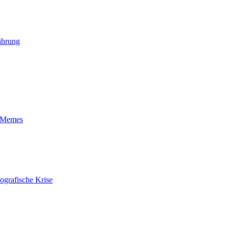
ährung
t-Memes
ografische Krise