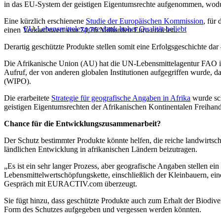
in das EU-System der geistigen Eigentumsrechte aufgenommen, wodurc
Eine kürzlich erschienene
Studie der Europäischen Kommission
, für
EU-Lebensmittelexporte dank hoher Qualität beliebt
einen Verkaufswert von 74,76 Milliarden Euro erzielen.
Derartig geschützte Produkte stellen somit eine Erfolgsgeschichte dar
Die Afrikanische Union (AU) hat die UN-Lebensmittelagentur FAO ihrer
Aufruf, der von anderen globalen Institutionen aufgegriffen wurde, 
(WIPO).
Die erarbeitete
Strategie für geografische Angaben in Afrika
wurde sch
geistigen Eigentumsrechten der Afrikanischen Kontinentalen Freihande
Chance für die Entwicklungszusammenarbeit?
Der Schutz bestimmter Produkte könnte helfen, die reiche landwirtsch
ländlichen Entwicklung in afrikanischen Ländern beizutragen.
„Es ist ein sehr langer Prozess, aber geografische Angaben stellen e
Lebensmittelwertschöpfungskette, einschließlich der Kleinbauern, ein
Gespräch mit EURACTIV.com überzeugt.
Sie fügt hinzu, dass geschützte Produkte auch zum Erhalt der Biodive
Form des Schutzes aufgegeben und vergessen werden könnten.