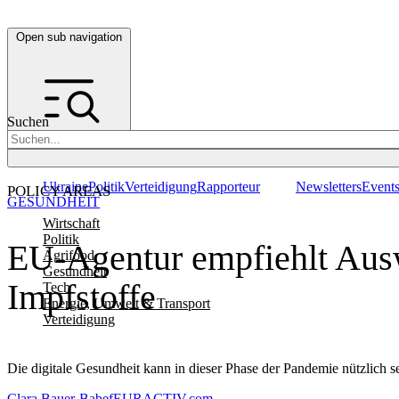
Open sub navigation
Suchen
Ukraine
Politik
Verteidigung
Rapporteur
Newsletters
Event
POLICY AREAS
GESUNDHEIT
Wirtschaft
Politik
EU-Agentur empfiehlt Ausw
Agrifood
Gesundheit
Impfstoffe
Tech
Energie, Umwelt & Transport
Verteidigung
Die digitale Gesundheit kann in dieser Phase der Pandemie nützlich 
Clara Bauer-Babef
EURACTIV.com