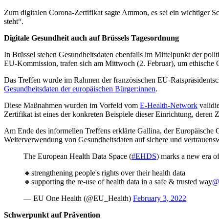
Zum digitalen Corona-Zertifikat sagte Ammon, es sei ein wichtiger Sc
steht“.
Digitale Gesundheit auch auf Brüssels Tagesordnung
In Brüssel stehen Gesundheitsdaten ebenfalls im Mittelpunkt der pol
EU-Kommission, trafen sich am Mittwoch (2. Februar), um ethische Gr
Das Treffen wurde im Rahmen der französischen EU-Ratspräsidentschaf
Gesundheitsdaten der europäischen Bürger:innen
.
Diese Maßnahmen wurden im Vorfeld vom
E-Health-Network
validi
Zertifikat ist eines der konkreten Beispiele dieser Einrichtung, deren 
Am Ende des informellen Treffens erklärte Gallina, der Europäische
Weiterverwendung von Gesundheitsdaten auf sichere und vertrauensw
The European Health Data Space (
#EHDS
) marks a new era of
🔸strengthening people's rights over their health data
🔸supporting the re-use of health data in a safe & trusted way
@
— EU One Health (@EU_Health)
February 3, 2022
Schwerpunkt auf Prävention