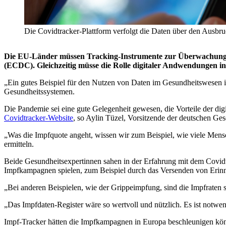
Die Covidtracker-Plattform verfolgt die Daten über den Ausbru
Die EU-Länder müssen Tracking-Instrumente zur Überwachung de
(ECDC). Gleichzeitig müsse die Rolle digitaler Andwendungen i
„Ein gutes Beispiel für den Nutzen von Daten im Gesundheitswesen 
Gesundheitssystemen.
Die Pandemie sei eine gute Gelegenheit gewesen, die Vorteile der di
Covidtracker-Website
, so Aylin Tüzel, Vorsitzende der deutschen Ges
„Was die Impfquote angeht, wissen wir zum Beispiel, wie viele Mensc
ermitteln.
Beide Gesundheitsexpertinnen sahen in der Erfahrung mit dem Covidtr
Impfkampagnen spielen, zum Beispiel durch das Versenden von Erinn
„Bei anderen Beispielen, wie der Grippeimpfung, sind die Impfraten s
„Das Impfdaten-Register wäre so wertvoll und nützlich. Es ist notw
Impf-Tracker hätten die Impfkampagnen in Europa beschleunigen könn