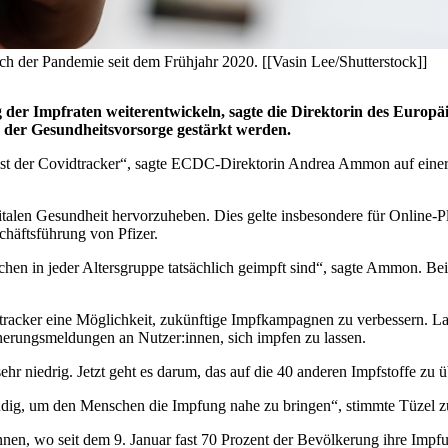
ch der Pandemie seit dem Frühjahr 2020. [[Vasin Lee/Shutterstock]]
r Impfraten weiterentwickeln, sagte die Direktorin des Europäi
n der Gesundheitsvorsorge gestärkt werden.
ist der Covidtracker“, sagte ECDC-Direktorin Andrea Ammon auf eine
gitalen Gesundheit hervorzuheben. Dies gelte insbesondere für Online-
chäftsführung von Pfizer.
hen in jeder Altersgruppe tatsächlich geimpft sind“, sagte Ammon. Bei
acker eine Möglichkeit, zukünftige Impfkampagnen zu verbessern. Laut
erungsmeldungen an Nutzer:innen, sich impfen zu lassen.
ehr niedrig. Jetzt geht es darum, das auf die 40 anderen Impfstoffe zu
endig, um den Menschen die Impfung nahe zu bringen“, stimmte Tüzel z
en, wo seit dem 9. Januar fast 70 Prozent der Bevölkerung ihre Impfu