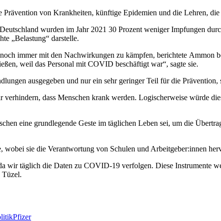
 Prävention von Krankheiten, künftige Epidemien und die Lehren, die
 Deutschland wurden im Jahr 2021 30 Prozent weniger Impfungen durch
hte „Belastung“ darstelle.
tten noch immer mit den Nachwirkungen zu kämpfen, berichtete Ammon b
eßen, weil das Personal mit COVID beschäftigt war“, sagte sie.
ungen ausgegeben und nur ein sehr geringer Teil für die Prävention, 
wir verhindern, dass Menschen krank werden. Logischerweise würde di
chen eine grundlegende Geste im täglichen Leben sei, um die Übertra
lte, wobei sie die Verantwortung von Schulen und Arbeitgeber:innen her
da wir täglich die Daten zu COVID-19 verfolgen. Diese Instrumente we
 Tüzel.
litik
Pfizer