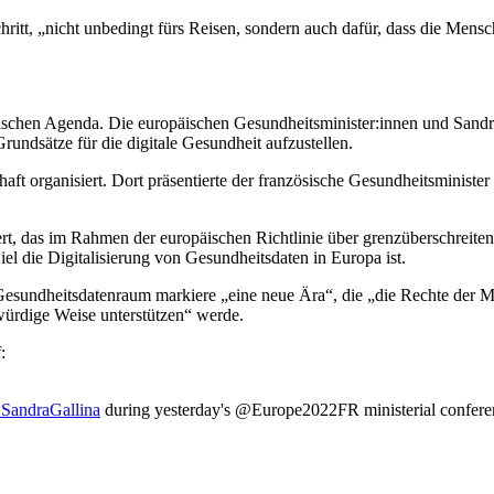
hritt, „nicht unbedingt fürs Reisen, sondern auch dafür, dass die Mens
itischen Agenda. Die europäischen Gesundheitsminister:innen und Sandra
undsätze für die digitale Gesundheit aufzustellen.
t organisiert. Dort präsentierte der französische Gesundheitsministe
ert, das im Rahmen der europäischen Richtlinie über grenzüberschreit
Ziel die Digitalisierung von Gesundheitsdaten in Europa ist.
 Gesundheitsdatenraum markiere „eine neue Ära“, die „die Rechte der 
ürdige Weise unterstützen“ werde.
:
SandraGallina
during yesterday's @Europe2022FR ministerial confere