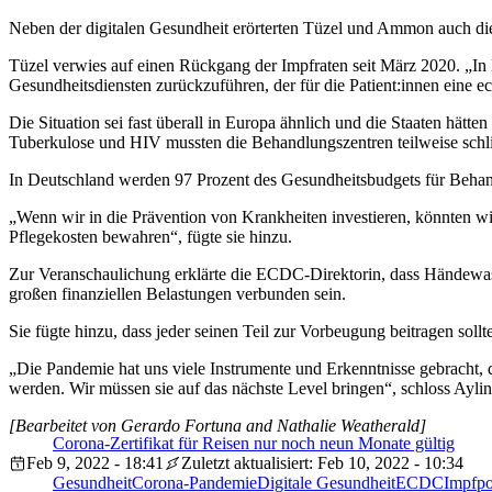
Neben der digitalen Gesundheit erörterten Tüzel und Ammon auch die
Tüzel verwies auf einen Rückgang der Impfraten seit März 2020. „In
Gesundheitsdiensten zurückzuführen, der für die Patient:innen eine ec
Die Situation sei fast überall in Europa ähnlich und die Staaten hä
Tuberkulose und HIV mussten die Behandlungszentren teilweise schli
In Deutschland werden 97 Prozent des Gesundheitsbudgets für Behandl
„Wenn wir in die Prävention von Krankheiten investieren, könnten 
Pflegekosten bewahren“, fügte sie hinzu.
Zur Veranschaulichung erklärte die ECDC-Direktorin, dass Händewas
großen finanziellen Belastungen verbunden sein.
Sie fügte hinzu, dass jeder seinen Teil zur Vorbeugung beitragen sol
„Die Pandemie hat uns viele Instrumente und Erkenntnisse gebracht, 
werden. Wir müssen sie auf das nächste Level bringen“, schloss Aylin
[Bearbeitet von Gerardo Fortuna and Nathalie Weatherald]
Corona-Zertifikat für Reisen nur noch neun Monate gültig
Feb 9, 2022 - 18:41
Zuletzt aktualisiert: Feb 10, 2022 - 10:34
Gesundheit
Corona-Pandemie
Digitale Gesundheit
ECDC
Impfpo