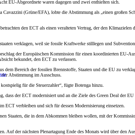
 Acht EU-Abgeordnete waren dagegen und zwei enthielten sich.
 Cavazzini (Grüne/EFA), lobte die Abstimmung als „einen großen Schrit
etrachten den ECT als einen veralteten Vertrag, der den Klimazielen d
taaten verklagen, weil sie fossile Kraftwerke stilllegen und Subventi
orschlag der Europäischen Kommission für einen koordinierten EU-Aus
Absicht bekundet, den ECT zu verlassen.
s dem Bereich der fossilen Brennstoffe, Staaten und die EU zu verklag
vor
h der Abstimmung im Ausschuss.
kostspielig für die Steuerzahler“, fügte Botenga hinzu.
g, dass der ECT modernisiert und an die Ziele des Green Deal der EU
m ECT verbleiben und sich für dessen Modernisierung einsetzen.
nnen Staaten, die in dem Abkommen bleiben wollen, mit der Kommission
en. Auf der nächsten Plenartagung Ende des Monats wird über den Aus