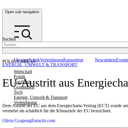
Open sub navigation
Suchen
Ukraine
Politik
Verteidigung
Rapporteur
Newsletters
Event
POLICY AREAS
ENERGIE, UMWELT & TRANSPORT
Wirtschaft
Politik
EU-Austritt aus Energiech
Agrifood
Gesundheit
Tech
Energie, Umwelt & Transport
Verteidigung
Dem Austritt der EU aus dem Energiecharta-Vertrag (ECT) wurde am 
vermehrt als schädlich für die Klimaziele der EU bezeichnet.
Olivia Gyapong
Euractiv.com