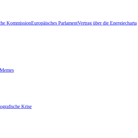
che Kommission
Europäisches Parlament
Vertrag über die Energiecharta
t-Memes
ografische Krise