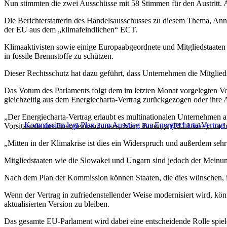
Nun stimmten die zwei Ausschüsse mit 58 Stimmen für den Austritt.
Die Berichterstatterin des Handelsausschusses zu diesem Thema, Anna
der EU aus dem „klimafeindlichen“ ECT.
Klimaaktivisten sowie einige Europaabgeordnete und Mitgliedstaaten b
in fossile Brennstoffe zu schützen.
Dieser Rechtsschutz hat dazu geführt, dass Unternehmen die Mitglieds
Das Votum des Parlaments folgt dem im letzten Monat vorgelegten V
gleichzeitig aus dem Energiecharta-Vertrag zurückgezogen oder ihre 
„Der Energiecharta-Vertrag erlaubt es multinationalen Unternehmen au
Kommission legt Plan zum Ausstieg aus Energiecharta-Vertrag 
Vorsitzende des Energieausschusses, Marc Botenga (EU-Linke), nac
„Mitten in der Klimakrise ist dies ein Widerspruch und außerdem sehr 
Mitgliedstaaten wie die Slowakei und Ungarn sind jedoch der Meinun
Nach dem Plan der Kommission können Staaten, die dies wünschen, i
Wenn der Vertrag in zufriedenstellender Weise modernisiert wird, kö
aktualisierten Version zu bleiben.
Das gesamte EU-Parlament wird dabei eine entscheidende Rolle spiel