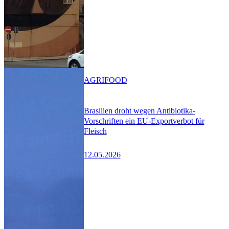
AGRIFOOD
Brasilien droht wegen Antibiotika-
Vorschriften ein EU-Exportverbot für
Fleisch
12.05.2026