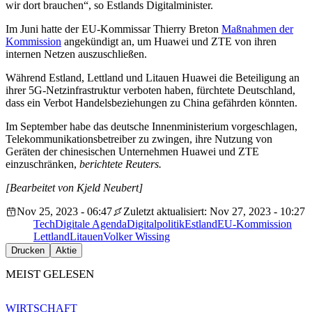
wir dort brauchen“, so Estlands Digitalminister.
Im Juni hatte der EU-Kommissar Thierry Breton
Maßnahmen der
Kommission
angekündigt an, um Huawei und ZTE von ihren
internen Netzen auszuschließen.
Während Estland, Lettland und Litauen Huawei die Beteiligung an
ihrer 5G-Netzinfrastruktur verboten haben, fürchtete Deutschland,
dass ein Verbot
Handelsbeziehungen zu China gefährden könnten.
Im September habe das deutsche Innenministerium vorgeschlagen,
Telekommunikationsbetreiber zu zwingen, ihre Nutzung von
Geräten der chinesischen Unternehmen Huawei und ZTE
einzuschränken,
berichtete Reuters.
[Bearbeitet von Kjeld Neubert]
Nov 25, 2023 - 06:47
Zuletzt aktualisiert: Nov 27, 2023 - 10:27
Tech
Digitale Agenda
Digitalpolitik
Estland
EU-Kommission
Lettland
Litauen
Volker Wissing
Drucken
Aktie
MEIST GELESEN
WIRTSCHAFT