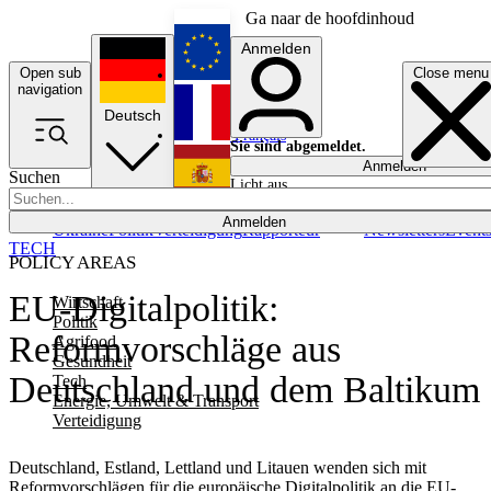
Ga naar de hoofdinhoud
Anmelden
Open sub
Close menu
English
navigation
Deutsch
Français
Sie sind abgemeldet.
Anmelden
Suchen
Licht aus
Español
Anmelden
Ukraine
Politik
Verteidigung
Rapporteur
Newsletters
Event
TECH
POLICY AREAS
EU-Digitalpolitik:
Wirtschaft
Politik
Reformvorschläge aus
Agrifood
Gesundheit
Deutschland und dem Baltikum
Tech
Energie, Umwelt & Transport
Verteidigung
Deutschland, Estland, Lettland und Litauen wenden sich mit
Reformvorschlägen für die europäische Digitalpolitik an die EU-