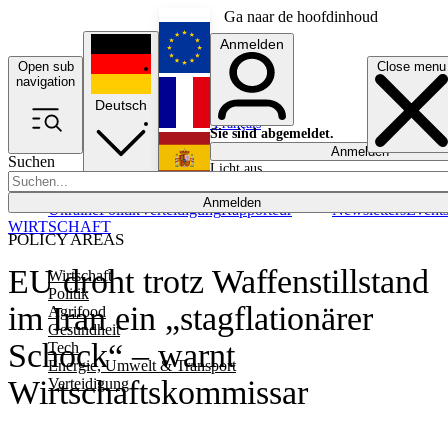
Ga naar de hoofdinhoud
Anmelden
Open sub
Close menu
English
navigation
Deutsch
Français
Sie sind abgemeldet.
Anmelden
Suchen
Licht aus
Español
Anmelden
Ukraine
Politik
Verteidigung
Rapporteur
Newsletters
Event
WIRTSCHAFT
POLICY AREAS
EU droht trotz Waffenstillstand
Wirtschaft
Politik
im Iran ein „stagflationärer
Agrifood
Gesundheit
Schock“ – warnt
Tech
Energie, Umwelt & Transport
Wirtschaftskommissar
Verteidigung