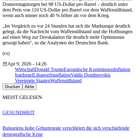
Donnerstagmorgen bei 98 US-Dollar pro Barrel – deutlich unter
dem Preis von 110 US-Dollar pro Barrel vor dem Waffenstillstand,
wenn auch immer noch 40 % höher als vor dem Krieg.
„Im Vergleich zu vor 24 Stunden hat sich die Marktangst deutlich
gelegt, da die Nachricht vom Waffenstillstand und die Hoffnungen
auf einen Weg zur Deeskalation für deutlich mehr Optimismus
gesorgt haben“, so die Analysten der Deutschen Bank.
(cs)
Apr 9, 2026 - 14:26
Wirtschaft
Donald Trump
Europäische Kommission
Inflation
Iran
Israel
Libanon
Stagflation
Valdis Dombrovskis
Vereinigte Staaten
Waffenstillstand
Drucken
Aktie
MEIST GELESEN
GESUNDHEIT
Bulgariens hohe Geburtenrate verschleiert die sich verschärfende
demografische Krise