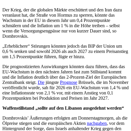
Der Krieg, der die globalen Märkte erschüttert und den Iran dazu
veranlasst hat, die Straße von Hormus zu sperren, könnte das
Wachstum in der EU in diesem Jahr um 0,4 Prozentpunkte
schmälern und die Inflation um 1 % in die Höhe treiben – selbst
wenn die Versorgungsengpässe nur von kurzer Dauer sind, so
Dombrovskis.
„Erheblichere“ Störungen könnten jedoch das BIP der Union um
0,6 % senken und sowohl 2026 als auch 2027 zu einem Preisanstieg
um 1,5 Prozentpunkte führen, fügte er hinzu.
Die prognostizierten Auswirkungen könnten dazu führen, dass das
EU-Wachstum in den nächsten Jahren fast zum Stillstand kommt
und die Inflation deutlich über das 2-Prozent-Ziel der Europäischen
Zentralbank steigt.
Die
jüngste
Prognose
Brüssels, die im November
veröffentlicht wurde, sah für 2026 ein EU-Wachstum von 1,4 % und
eine Inflationsrate von 2,1 % vor, mit einem Anstieg von 0,1
Prozentpunkten bei Produktion und Preisen im Jahr 2027.
Waffenstillstand „sollte auf den Libanon ausgedehnt werden“
Dombrovskis’ Äußerungen erfolgten am Donnerstagmorgen, als die
Ölpreise stiegen und die europäischen Aktien
nachgaben
, vor dem
Hintergrund der Sorge, dass Israels anhaltender Krieg gegen den