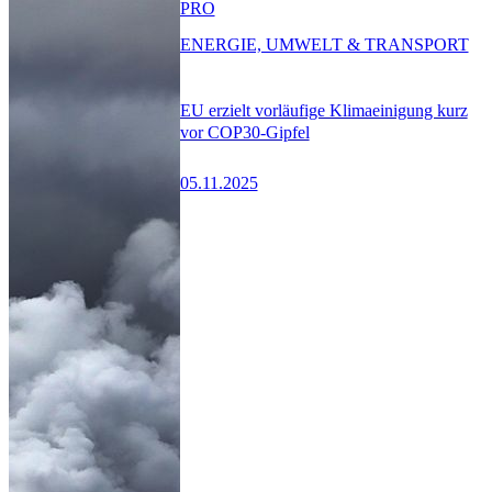
PRO
ENERGIE, UMWELT & TRANSPORT
EU erzielt vorläufige Klimaeinigung kurz
vor COP30-Gipfel
05.11.2025