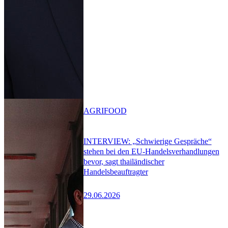
AGRIFOOD
INTERVIEW: „Schwierige Gespräche“
stehen bei den EU-Handelsverhandlungen
bevor, sagt thailändischer
Handelsbeauftragter
29.06.2026