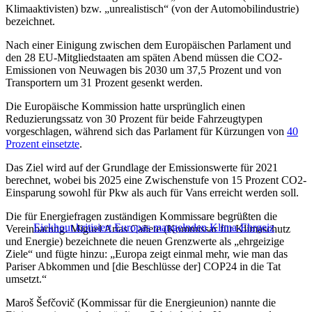
Klimaaktivisten) bzw. „unrealistisch“ (von der Automobilindustrie)
bezeichnet.
Nach einer Einigung zwischen dem Europäischen Parlament und
den 28 EU-Mitgliedstaaten am späten Abend müssen die CO2-
Emissionen von Neuwagen bis 2030 um 37,5 Prozent und von
Transportern um 31 Prozent gesenkt werden.
Die Europäische Kommission hatte ursprünglich einen
Reduzierungssatz von 30 Prozent für beide Fahrzeugtypen
vorgeschlagen, während sich das Parlament für Kürzungen von
40
Prozent einsetzte
.
Das Ziel wird auf der Grundlage der Emissionswerte für 2021
berechnet, wobei bis 2025 eine Zwischenstufe von 15 Prozent CO2-
Einsparung sowohl für Pkw als auch für Vans erreicht werden soll.
Die für Energiefragen zuständigen Kommissare begrüßten die
Eickhout kritisiert Europas mangelnden Klima-Ehrgeiz
Vereinbarung. Miguel Arias Cañete (Kommissar für Klimaschutz
und Energie) bezeichnete die neuen Grenzwerte als „ehrgeizige
Ziele“ und fügte hinzu: „Europa zeigt einmal mehr, wie man das
Pariser Abkommen und [die Beschlüsse der] COP24 in die Tat
umsetzt.“
Maroš Šefčovič (Kommissar für die Energieunion) nannte die