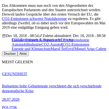
Das Abkommen muss nun noch von den Abgeordneten des
Europäischen Parlaments und den Staaten unterzeichnet werden.
Derweil laufen Gespräche über den ersten Versuch der EU, die
CO2-Emissionen schwerer Nutzfahrzeuge
zu regulieren. Es gibt
allerdings Zweifel, ob es dabei noch vor den Europawahlen im Mai
2019 eine endgültige Einigung geben wird.
Dec 18, 2018 - 08:54
Zuletzt aktualisiert: Dec 18, 2018 - 08:58
CO2-Emissionen: Langsam wird es eng
Energie, Umwelt & Transport
ACEA
Autoindustrie
Automobilindustrie
CO2-Ausstoß
CO2-Emissionen
Energie und Klimaschutz
Maroš Šefčovič
Miguel Arias Cañete
Drucken
Aktie
MEIST GELESEN
GESUNDHEIT
Bulgariens hohe Geburtenrate verschleiert die sich verschärfende
demografische Krise
28.07.2026
POLITIK