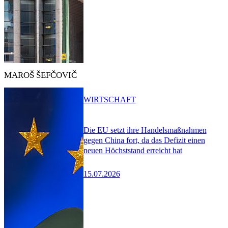
MAROŠ ŠEFČOVIČ
WIRTSCHAFT
Die EU setzt ihre Handelsmaßnahmen
gegen China fort, da das Defizit einen
neuen Höchststand erreicht hat
15.07.2026