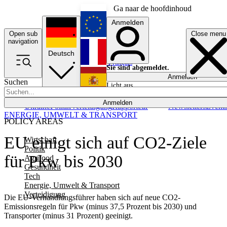
Ga naar de hoofdinhoud
Anmelden
Open sub
Close menu
English
navigation
Deutsch
Français
Sie sind abgemeldet.
Anmelden
Suchen
Licht aus
Español
Anmelden
Ukraine
Politik
Verteidigung
Rapporteur
Newsletters
Event
ENERGIE, UMWELT & TRANSPORT
POLICY AREAS
EU einigt sich auf CO2-Ziele
Wirtschaft
Politik
für Pkw bis 2030
Agrifood
Gesundheit
Tech
Energie, Umwelt & Transport
Verteidigung
Die EU-Verhandlungsführer haben sich auf neue CO2-
Emissionsregeln für Pkw (minus 37,5 Prozent bis 2030) und
Transporter (minus 31 Prozent) geeinigt.