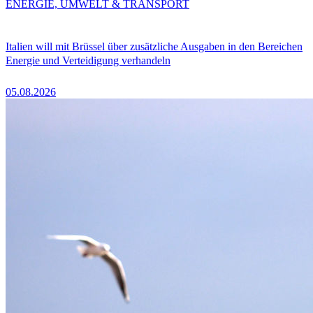
ENERGIE, UMWELT & TRANSPORT
Italien will mit Brüssel über zusätzliche Ausgaben in den Bereichen
Energie und Verteidigung verhandeln
05.08.2026