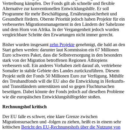
Vertreibung kämpfen. Der Fonds gilt als schnelle und flexible
Alternative zur konventionellen Entwicklungshilfe. Er soll
Programme für mehr Beschäftigung, Ernährungssicherheit und
Gesundheit fördern. Oberste Priorität jedoch haben Projekte für ein
verbessertes Migrationsmanagement in den Ländern der Sahelzone
und dem Horn von Afrika. In der Vergangenheit jedoch wurden
vergleichbare Schritte den Erwartungen nicht immer gerecht.
Bisher wurden insgesamt
zehn Projekte
genehmigt, die bald an den
Start gehen werden: darunter laut Kommission ein 67 Millionen
Euro schweres Paket, dass die Selbstversorgung in den besonders
stark von der Migration betroffenen Regionen Äthiopiens
verbessern soll. Ein anderes Vorhaben zielt darauf ab, vertriebene
Somalier in stabile Gebiete des Landes zurückzuführen. Diesem
Projekt stellt der Fonds 50 Millionen Euro zur Verfügung. Mithilfe
des Treuhandfonds will die EU also die Entwicklung in Herkunfts-
und Transitländern unterstützen und so gegen Fluchtursachen
beseitigen. Dabei könnte der Fonds jedoch auf dieselben Probleme
wie die europäischen Entwicklungshilfegelder stoßen.
Rechnungshof kritisch
Der EU falle es schwer, eine klare Grenze zwischen
Migrationsursachen und -folgen zu ziehen, heißt es in einem sehr
kritischen
Bericht des EU-Rechnungshofs über die Nutzung von