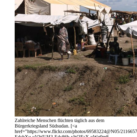
Zahlreiche Menschen flüchten täglich aus dem
Bürgerkriegsland Südsudan. [<a
href="https://www.flickr.com/photos/69583224@N05/21166573
EdcbXu-yVWUH3-Edc86b-yW3EsX-yWg9m8-