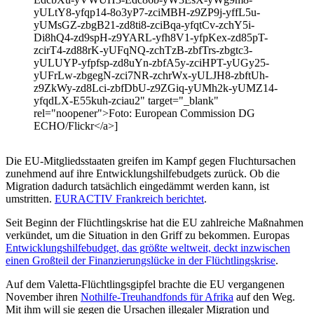
yULtY8-yfqp14-8o3yP7-zciMBH-z9ZP9j-yffL5u-
yUMsGZ-zbgB21-zd8ti8-zciBqa-yfqtCv-zchY5i-
Di8hQ4-zd9spH-z9YARL-yfh8V1-yfpKex-zd85pT-
zcirT4-zd88rK-yUFqNQ-zchTzB-zbfTrs-zbgtc3-
yULUYP-yfpfsp-zd8uYn-zbfA5y-zciHPT-yUGy25-
yUFrLw-zbgegN-zci7NR-zchrWx-yULJH8-zbftUh-
z9ZkWy-zd8Lci-zbfDbU-z9ZGiq-yUMh2k-yUMZ14-
yfqdLX-E55kuh-zciau2" target="_blank"
rel="noopener">Foto: European Commission DG
ECHO/Flickr</a>]
Die EU-Mitgliedsstaaten greifen im Kampf gegen Fluchtursachen
zunehmend auf ihre Entwicklungshilfebudgets zurück. Ob die
Migration dadurch tatsächlich eingedämmt werden kann, ist
umstritten.
EURACTIV Frankreich berichtet
.
Seit Beginn der Flüchtlingskrise hat die EU zahlreiche Maßnahmen
verkündet, um die Situation in den Griff zu bekommen. Europas
Entwicklungshilfebudget, das größte weltweit, deckt inzwischen
einen Großteil der Finanzierungslücke in der Flüchtlingskrise
.
Auf dem Valetta-Flüchtlingsgipfel brachte die EU vergangenen
November ihren
Nothilfe-Treuhandfonds für Afrika
auf den Weg.
Mit ihm will sie gegen die Ursachen illegaler Migration und