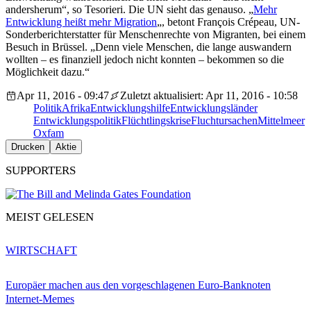
andersherum“, so Tesorieri. Die UN sieht das genauso. „
Mehr
Entwicklung heißt mehr Migration
„, betont François Crépeau, UN-
Sonderberichterstatter für Menschenrechte von Migranten, bei einem
Besuch in Brüssel. „Denn viele Menschen, die lange auswandern
wollten – es finanziell jedoch nicht konnten – bekommen so die
Möglichkeit dazu.“
Apr 11, 2016 - 09:47
Zuletzt aktualisiert: Apr 11, 2016 - 10:58
Politik
Afrika
Entwicklungshilfe
Entwicklungsländer
Entwicklungspolitik
Flüchtlingskrise
Fluchtursachen
Mittelmeer
Oxfam
Drucken
Aktie
SUPPORTERS
MEIST GELESEN
WIRTSCHAFT
Europäer machen aus den vorgeschlagenen Euro-Banknoten
Internet-Memes