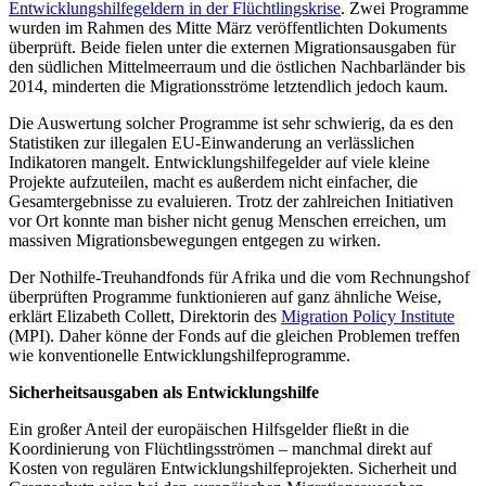
Entwicklungshilfegeldern in der Flüchtlingskrise
. Zwei Programme
wurden im Rahmen des Mitte März veröffentlichten Dokuments
überprüft. Beide fielen unter die externen Migrationsausgaben für
den südlichen Mittelmeerraum und die östlichen Nachbarländer bis
2014, minderten die Migrationsströme letztendlich jedoch kaum.
Die Auswertung solcher Programme ist sehr schwierig, da es den
Statistiken zur illegalen EU-Einwanderung an verlässlichen
Indikatoren mangelt. Entwicklungshilfegelder auf viele kleine
Projekte aufzuteilen, macht es außerdem nicht einfacher, die
Gesamtergebnisse zu evaluieren. Trotz der zahlreichen Initiativen
vor Ort konnte man bisher nicht genug Menschen erreichen, um
massiven Migrationsbewegungen entgegen zu wirken.
Der Nothilfe-Treuhandfonds für Afrika und die vom Rechnungshof
überprüften Programme funktionieren auf ganz ähnliche Weise,
erklärt Elizabeth Collett, Direktorin des
Migration Policy Institute
(MPI). Daher könne der Fonds auf die gleichen Problemen treffen
wie konventionelle Entwicklungshilfeprogramme.
Sicherheitsausgaben als Entwicklungshilfe
Ein großer Anteil der europäischen Hilfsgelder fließt in die
Koordinierung von Flüchtlingsströmen – manchmal direkt auf
Kosten von regulären Entwicklungshilfeprojekten. Sicherheit und