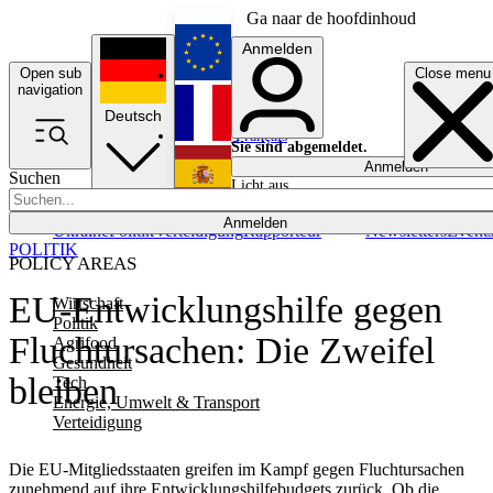
Ga naar de hoofdinhoud
Anmelden
Open sub
Close menu
English
navigation
Deutsch
Français
Sie sind abgemeldet.
Anmelden
Suchen
Licht aus
Español
Anmelden
Ukraine
Politik
Verteidigung
Rapporteur
Newsletters
Event
POLITIK
POLICY AREAS
EU-Entwicklungshilfe gegen
Wirtschaft
Politik
Fluchtursachen: Die Zweifel
Agrifood
Gesundheit
bleiben
Tech
Energie, Umwelt & Transport
Verteidigung
Die EU-Mitgliedsstaaten greifen im Kampf gegen Fluchtursachen
zunehmend auf ihre Entwicklungshilfebudgets zurück. Ob die