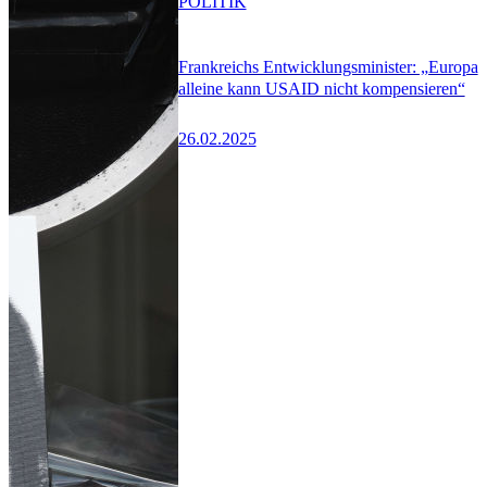
POLITIK
Frankreichs Entwicklungsminister: „Europa
alleine kann USAID nicht kompensieren“
26.02.2025