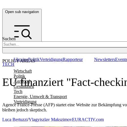
Open sub navigation
Suchen
Ukraine
Politik
Verteidigung
Rapporteur
Newsletters
Event
POLICY AREAS
TECH
Wirtschaft
Politik
EU finanziert "Fact-check
Agrifood
Gesundheit
Tech
Energie, Umwelt & Transport
Verteidigung
Agence France-Presse (AFP) startet eine Website zur Bekämpfung vo
bleiben jedoch skeptisch.
Luca Bertuzzi
/
Vlagyiszlav Makszimov
EURACTIV.com