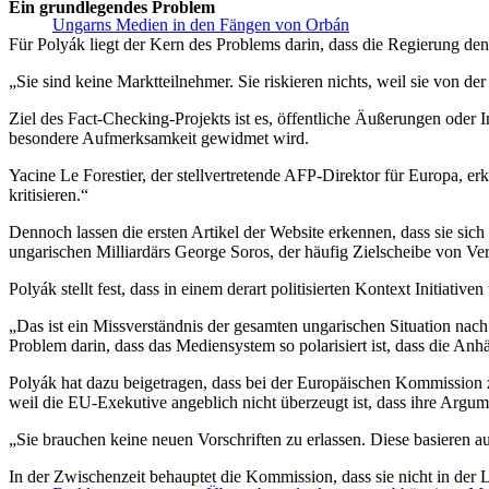
Ein grundlegendes Problem
Ungarns Medien in den Fängen von Orbán
Für Polyák liegt der Kern des Problems darin, dass die Regierung den M
„Sie sind keine Marktteilnehmer. Sie riskieren nichts, weil sie von d
Ziel des Fact-Checking-Projekts ist es, öffentliche Äußerungen oder 
besondere Aufmerksamkeit gewidmet wird.
Yacine Le Forestier, der stellvertretende AFP-Direktor für Europa, 
kritisieren.“
Dennoch lassen die ersten Artikel der Website erkennen, dass sie sich
ungarischen Milliardärs George Soros, der häufig Zielscheibe von Ve
Polyák stellt fest, dass in einem derart politisierten Kontext Initiat
„Das ist ein Missverständnis der gesamten ungarischen Situation nach 
Problem darin, dass das Mediensystem so polarisiert ist, dass die An
Polyák hat dazu beigetragen, dass bei der Europäischen Kommission
weil die EU-Exekutive angeblich nicht überzeugt ist, dass ihre Argume
„Sie brauchen keine neuen Vorschriften zu erlassen. Diese basieren a
In der Zwischenzeit behauptet die Kommission, dass sie nicht in der 