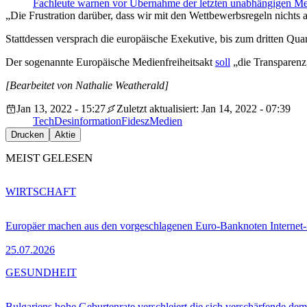
Fachleute warnen vor Übernahme der letzten unabhängigen M
„Die Frustration darüber, dass wir mit den Wettbewerbsregeln nichts
Stattdessen versprach die europäische Exekutive, bis zum dritten Qua
Der sogenannte Europäische Medienfreiheitsakt
soll
„die Transparenz
[Bearbeitet von Nathalie Weatherald]
Jan 13, 2022 - 15:27
Zuletzt aktualisiert: Jan 14, 2022 - 07:39
Tech
Desinformation
Fidesz
Medien
Drucken
Aktie
MEIST GELESEN
WIRTSCHAFT
Europäer machen aus den vorgeschlagenen Euro-Banknoten Interne
25.07.2026
GESUNDHEIT
Bulgariens hohe Geburtenrate verschleiert die sich verschärfende dem