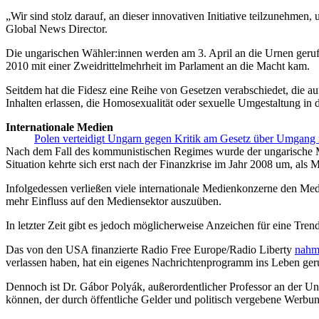
„Wir sind stolz darauf, an dieser innovativen Initiative teilzunehm
Global News Director.
Die ungarischen Wähler:innen werden am 3. April an die Urnen geru
2010 mit einer Zweidrittelmehrheit im Parlament an die Macht kam.
Seitdem hat die Fidesz eine Reihe von Gesetzen verabschiedet, die au
Inhalten erlassen, die Homosexualität oder sexuelle Umgestaltung in 
Internationale Medien
Polen verteidigt Ungarn gegen Kritik am Gesetz über Umgang 
Nach dem Fall des kommunistischen Regimes wurde der ungarische Med
Situation kehrte sich erst nach der Finanzkrise im Jahr 2008 um, als 
Infolgedessen verließen viele internationale Medienkonzerne den M
mehr Einfluss auf den Mediensektor auszuüben.
In letzter Zeit gibt es jedoch möglicherweise Anzeichen für eine Tre
Das von den USA finanzierte Radio Free Europe/Radio Liberty
nahm
verlassen haben, hat ein eigenes Nachrichtenprogramm ins Leben ger
Dennoch ist Dr. Gábor Polyák, außerordentlicher Professor an der Uni
können, der durch öffentliche Gelder und politisch vergebene Werbun