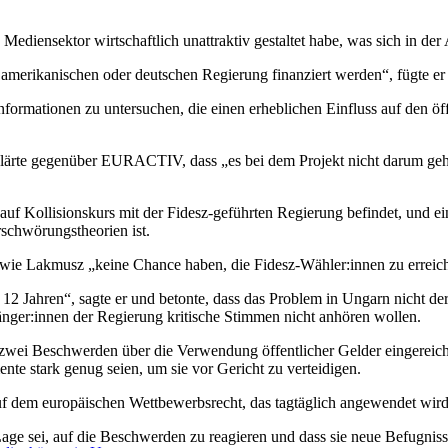
ediensektor wirtschaftlich unattraktiv gestaltet habe, was sich in der 
er amerikanischen oder deutschen Regierung finanziert werden“, fügte er
Informationen zu untersuchen, die einen erheblichen Einfluss auf den 
erklärte gegenüber EURACTIV, dass „es bei dem Projekt nicht darum ge
 auf Kollisionskurs mit der Fidesz-geführten Regierung befindet, und e
rschwörungstheorien ist.
iven wie Lakmusz „keine Chance haben, die Fidesz-Wähler:innen zu erreic
12 Jahren“, sagte er und betonte, dass das Problem in Ungarn nicht der
hänger:innen der Regierung kritische Stimmen nicht anhören wollen.
 zwei Beschwerden über die Verwendung öffentlicher Gelder eingereic
nte stark genug seien, um sie vor Gericht zu verteidigen.
uf dem europäischen Wettbewerbsrecht, das tagtäglich angewendet wird,
Lage sei, auf die Beschwerden zu reagieren und dass sie neue Befugniss