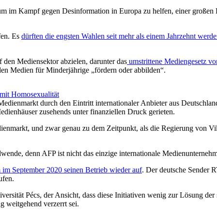
en, um im Kampf gegen Desinformation in Europa zu helfen, einer groß
fen. Es
dürften die engsten Wahlen seit mehr als einem Jahrzehnt werd
f den Mediensektor abzielen, darunter das
umstrittene Mediengesetz v
den Medien für Minderjährige „fördern oder abbilden“.
mit Homosexualität
ienmarkt durch den Eintritt internationaler Anbieter aus Deutschland
Medienhäuser zusehends unter finanziellen Druck gerieten.
edienmarkt, und zwar genau zu dem Zeitpunkt, als die Regierung von 
ndwende, denn AFP ist nicht das einzige internationale Medienunterneh
 im September 2020 seinen Betrieb wieder auf
. Der deutsche Sender R
ufen.
versität Pécs, der Ansicht, dass diese Initiativen wenig zur Lösung de
g weitgehend verzerrt sei.