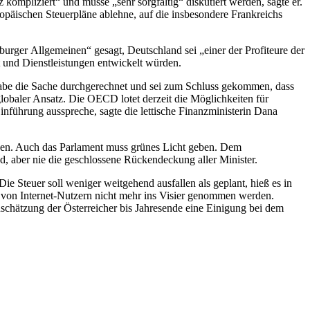
ompliziert“ und müsse „sehr sorgfältig“ diskutiert werden, sagte er.
opäischen Steuerpläne ablehne, auf die insbesondere Frankreichs
urger Allgemeinen“ gesagt, Deutschland sei „einer der Profiteure der
t und Dienstleistungen entwickelt würden.
s habe die Sache durchgerechnet und sei zum Schluss gekommen, dass
globaler Ansatz. Die OECD lotet derzeit die Möglichkeiten für
inführung ausspreche, sagte die lettische Finanzministerin Dana
gen. Auch das Parlament muss grünes Licht geben. Dem
d, aber nie die geschlossene Rückendeckung aller Minister.
 Steuer soll weniger weitgehend ausfallen als geplant, hieß es in
n von Internet-Nutzern nicht mehr ins Visier genommen werden.
chätzung der Österreicher bis Jahresende eine Einigung bei dem