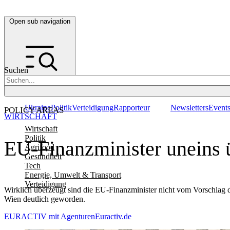
Open sub navigation
Suchen
Ukraine
Politik
Verteidigung
Rapporteur
Newsletters
Event
POLICY AREAS
WIRTSCHAFT
Wirtschaft
Politik
EU-Finanzminister uneins ü
Agrifood
Gesundheit
Tech
Energie, Umwelt & Transport
Verteidigung
Wirklich überzeugt sind die EU-Finanzminister nicht vom Vorschlag 
Wien deutlich geworden.
EURACTIV mit Agenturen
Euractiv.de