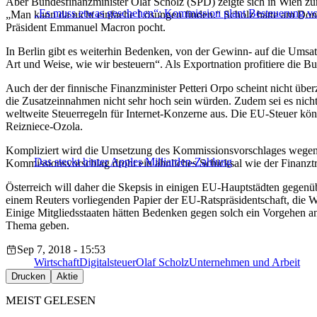
Aber Bundesfinanzminister Olaf Scholz (SPD) zeigte sich in Wien zurü
„Es muss etwas geschehen“: Kommission plant Besteuerung vo
„Man kann da nicht einfache Lösungen finden.“ Scholz hatte am Donne
Präsident Emmanuel Macron pocht.
In Berlin gibt es weiterhin Bedenken, von der Gewinn- auf die Umsat
Art und Weise, wie wir besteuern“. Als Exportnation profitiere die B
Auch der der finnische Finanzminister Petteri Orpo scheint nicht üb
die Zusatzeinnahmen nicht sehr hoch sein würden. Zudem sei es nicht 
weltweite Steuerregeln für Internet-Konzerne aus. Die EU-Steuer könn
Reizniece-Ozola.
Kompliziert wird die Umsetzung des Kommissionsvorschlages wegen 
Das steckt hinter Apples Milliarden-Zahlung
Kommissionsvorschlag droht ein ähnliches Schicksal wie der Finanztra
Österreich will daher die Skepsis in einigen EU-Hauptstädten gegenü
einem Reuters vorliegenden Papier der EU-Ratspräsidentschaft, die 
Einige Mitgliedsstaaten hätten Bedenken gegen solch ein Vorgehen a
Thema geben.
Sep 7, 2018 - 15:53
Wirtschaft
Digitalsteuer
Olaf Scholz
Unternehmen und Arbeit
Drucken
Aktie
MEIST GELESEN