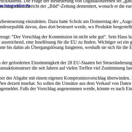
ckhaltend. Die Frage der Besteuerung von Digitalkonzernen sei „ganz k
n Internetfirmen
rstag einen Bericht der „Bild“-Zeitung dementiert, wonach er die eur
zbesteuerung einzuleiten. Dazu hatte Scholz am Donnerstag der „Augsb
undesrepublik davon, dass dort besteuert werde, wo Produkte hergestell
erzeugt: “Der Vorschlag der Kommission ist nicht sehr gut“. Sein Hau
ausreichend, eine Insellösung für die EU zu finden. Wichtiger sei ein 
te bis dahin als Übergangslösung fungieren, weshalb sie sich für die E
der geforderten Einstimmigkeit der 28 EU-Staaten bei Steueränderun
nsaktionssteuer die seit Jahren auf vielen Treffen viel Zustimmung fan
ber der Abgabe mit einem eigenen Kompromissvorschlag überwinden. Die
Wien derzeit innehat. So sollen die Umsätze aus dem Verkauf von Date
ngemeldet. Falls der Vorschlag angenommen werde, könnte es nach Eins