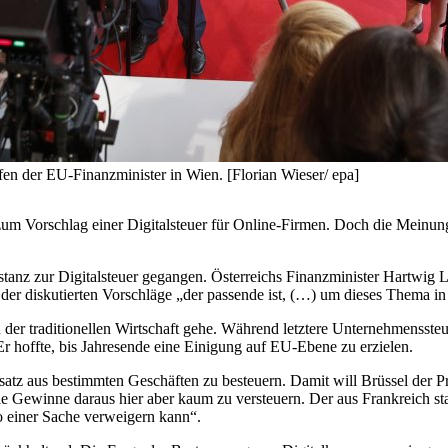
fen der EU-Finanzminister in Wien. [Florian Wieser/ epa]
zum Vorschlag einer Digitalsteuer für Online-Firmen. Doch die Meinun
tanz zur Digitalsteuer gegangen. Österreichs Finanzminister Hartwig L
der diskutierten Vorschläge „der passende ist, (…) um dieses Thema in 
er traditionellen Wirtschaft gehe. Während letztere Unternehmenssteue
 Er hoffte, bis Jahresende eine Einigung auf EU-Ebene zu erzielen.
z aus bestimmten Geschäften zu besteuern. Damit will Brüssel der Pr
ie Gewinne daraus hier aber kaum zu versteuern. Der aus Frankreich 
so einer Sache verweigern kann“.