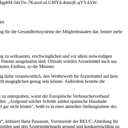
-fHgphM-5dxTw-7Kaxof-oLGMYd-4smcjE-qYY4AW-
et.
ung für die Gesundheitssysteme der Mitgliedsstaaten dar. Immer mehr
ang zu wirksamen, erschwinglichen und vor allem notwendigen
Patente ausgelaufen sind. Oftmals würden Arzneimittel auch aus
ten Einfluss, so die Minister.
ig dafür verantwortlich, den Wettbewerb für Arzneimittel auf dem
cht ausgeglichen genug sein könnte. Außerdem bestehe die
t zu untergraben, warnt der Europäische Verbraucherverband
tet. „Aufgrund solcher Schritte zahlen spanische Haushalte
ar nicht leisten“, heißt es in einer aktuellen Stellungnahme des
 kritisiert Ilaria Passarani, Vorsitzende der BEUC-Abteilung für
erprüfen und den Arzneimittelmarkt gesund und konkurrenzfähig zu