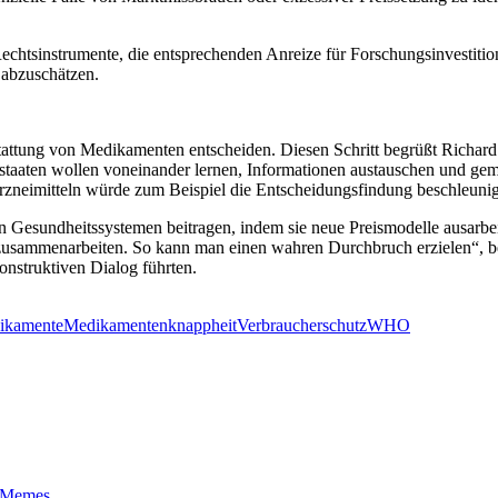
 Rechtsinstrumente, die entsprechenden Anreize für Forschungsinvestiti
 abzuschätzen.
stattung von Medikamenten entscheiden. Diesen Schritt begrüßt Richar
taaten wollen voneinander lernen, Informationen austauschen und gem
rzneimitteln würde zum Beispiel die Entscheidungsfindung beschleuni
n Gesundheitssystemen beitragen, indem sie neue Preismodelle ausarbei
 zusammenarbeiten. So kann man einen wahren Durchbruch erzielen“, bet
nstruktiven Dialog führten.
ikamente
Medikamentenknappheit
Verbraucherschutz
WHO
t-Memes