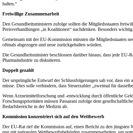
halten.“
Freiwillige Zusammenarbeit
Den Gesundheitsministern zufolge sollten die Mitgliedsstaaten freiw
Preisverhandlungen „in Koalitionen“ nachdenken. Besonders wichtig 
Gemeinsam mit der EU-Kommission müssten die Mitgliedsstaaten neue L
oftmals abgezogen und neue zurückgehalten würden.
Die Gesundheitsminister beschlossen darüber hinaus, dass jede EU-Rat
Pharmaindustrie zu diskutieren.
Doppelt gezahlt
Der ursprüngliche Entwurf der Schlussfolgerungen sah vor, dass ein a
müsse. Dies solle verhindern, dass Steuerzahler „zweimal für dasselbe 
Wenn Arzneimittelforschung und -entwicklung durch öffentliche Gelder
Forschungsprioritäten müssen Passarani zufolge dem gesellschaftlich
Bedarfsbereiche in der Medizin ab.
Kommission konzentriert sich auf den Wettbewerb
Der EU-Rat rief die Kommission auf, einen Bericht zu den jüngsten 
eng mit nationalen Wettbewerbsbehörden zusammenarbeiten, um potenz