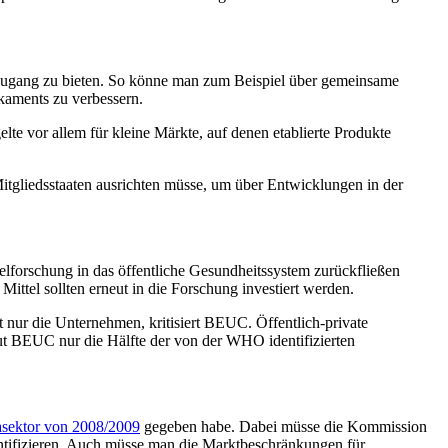
n Zugang zu bieten. So könne man zum Beispiel über gemeinsame
kaments zu verbessern.
e vor allem für kleine Märkte, auf denen etablierte Produkte
Mitgliedsstaaten ausrichten müsse, um über Entwicklungen in der
telforschung in das öffentliche Gesundheitssystem zurückfließen
Mittel sollten erneut in die Forschung investiert werden.
t nur die Unternehmen, kritisiert BEUC. Öffentlich-private
aut BEUC nur die Hälfte der von der WHO identifizierten
asektor von 2008/2009
gegeben habe. Dabei müsse die Kommission
ntifizieren. Auch müsse man die Marktbeschränkungen für