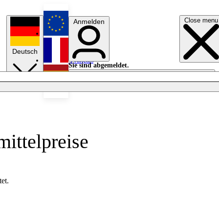
Close menu
Anmelden
English
Deutsch
Français
Sie sind abgemeldet.
Anmelden
Licht aus
Español
ittelpreise
et.