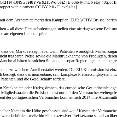
FGxfTN-oJNSGt-i48YVa-9215Wo-6FjZ7E-o3jb4y-mUNeEg-48qJot
ppet with a camera CC BY 2.0 / Flickr]</a>]
n auf dem Arzneimittelmarkt den Kampf an. EURACTIV Brüssel bericht
iken – all diese Herausforderungen stellen eine nie dagewesene Belast
e am eigenen Leib zu spüren.
r, dass der Markt versagt habe, wenn Patienten womöglich keinen Zug
icht tragbaren Preise sowie die Marktrücknahme von Produkten, deren 
Manchmal hätten in solchen Situationen sogar Regierungen einen begrenz
amente zu welchem Anteil erstattet werden. Die EU-Kommission ist einz
och besorgt, dass das momentane, sehr komplexe Preissetzungssystem ni
Patienten und die Gesellschaft“ fördere.
en Krankheiten oder Krebs) drohen, das europäische Gesundheitsbudge
liedsstaaten die Preislast meist nur auf den Verbraucher weitergelei
 der portugiesischen Verbraucher konnten sich 2014 ihre Arzneimittel g
 über Nacht in die Höhe geschossen sind – auf Kosten der Verbraucher“,
werbsbehörden, weiterhin Fälle exzessiver Preissetzung scharf zu üb