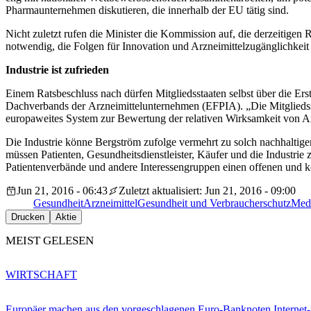
Pharmaunternehmen diskutieren, die innerhalb der EU tätig sind.
Nicht zuletzt rufen die Minister die Kommission auf, die derzeitigen
notwendig, die Folgen für Innovation und Arzneimittelzugänglichkeit
Industrie ist zufrieden
Einem Ratsbeschluss nach dürfen Mitgliedsstaaten selbst über die Er
Dachverbands der Arzneimittelunternehmen (EFPIA). „Die Mitgliedss
europaweites System zur Bewertung der relativen Wirksamkeit von A
Die Industrie könne Bergström zufolge vermehrt zu solch nachhaltige
müssen Patienten, Gesundheitsdienstleister, Käufer und die Industrie
Patientenverbände und andere Interessengruppen einen offenen und ko
Jun 21, 2016 - 06:43
Zuletzt aktualisiert: Jun 21, 2016 - 09:00
Gesundheit
Arzneimittel
Gesundheit und Verbraucherschutz
Med
Drucken
Aktie
MEIST GELESEN
WIRTSCHAFT
Europäer machen aus den vorgeschlagenen Euro-Banknoten Interne