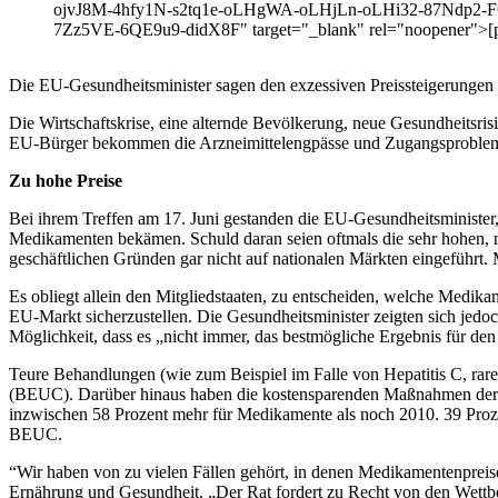
ojvJ8M-4hfy1N-s2tq1e-oLHgWA-oLHjLn-oLHi32-87Ndp2-
7Zz5VE-6QE9u9-didX8F" target="_blank" rel="noopener">[po
Die EU-Gesundheitsminister sagen den exzessiven Preissteigerunge
Die Wirtschaftskrise, eine alternde Bevölkerung, neue Gesundheitsris
EU-Bürger bekommen die Arzneimittelengpässe und Zugangsproblem
Zu hohe Preise
Bei ihrem Treffen am 17. Juni gestanden die EU-Gesundheitsministe
Medikamenten bekämen. Schuld daran seien oftmals die sehr hohen, n
geschäftlichen Gründen gar nicht auf nationalen Märkten eingeführt. 
Es obliegt allein den Mitgliedstaaten, zu entscheiden, welche Medik
EU-Markt sicherzustellen. Die Gesundheitsminister zeigten sich jed
Möglichkeit, dass es „nicht immer, das bestmögliche Ergebnis für den 
Teure Behandlungen (wie zum Beispiel im Falle von Hepatitis C, rar
(BEUC). Darüber hinaus haben die kostensparenden Maßnahmen der Mitg
inzwischen 58 Prozent mehr für Medikamente als noch 2010. 39 Prozent
BEUC.
“Wir haben von zu vielen Fällen gehört, in denen Medikamentenpreise
Ernährung und Gesundheit. „Der Rat fordert zu Recht von den Wettbe