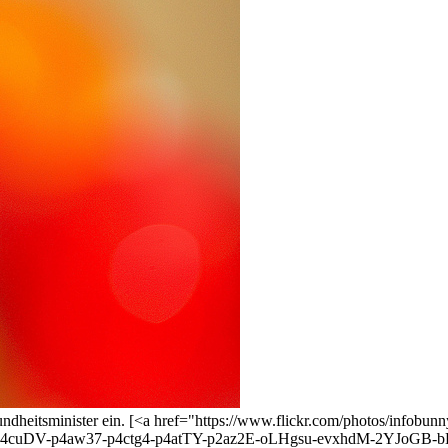
sundheitsminister ein. [<a href="https://www.flickr.com/photos/inf
4cuDV-p4aw37-p4ctg4-p4atTY-p2az2E-oLHgsu-evxhdM-2YJoGB-