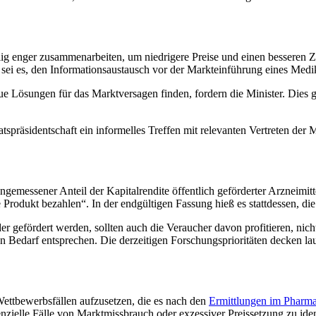
illig enger zusammenarbeiten, um niedrigere Preise und einen bessere
sei es, den Informationsaustausch vor der Markteinführung eines Medi
ösungen für das Marktversagen finden, fordern die Minister. Dies gelt
spräsidentschaft ein informelles Treffen mit relevanten Vertreten der 
ngemessener Anteil der Kapitalrendite öffentlich geförderter Arzneimit
Produkt bezahlen“. In der endgültigen Fassung hieß es stattdessen, die 
 gefördert werden, sollten auch die Veraucher davon profitieren, nich
en Bedarf entsprechen. Die derzeitigen Forschungsprioritäten decken l
Wettbewerbsfällen aufzusetzen, die es nach den
Ermittlungen im Pharm
ielle Fälle von Marktmissbrauch oder exzessiver Preissetzung zu ide