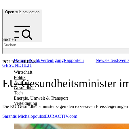
Open sub navigation
Suchen
Ukraine
Politik
Verteidigung
Rapporteur
Newsletters
Event
POLICY AREAS
GESUNDHEIT
Wirtschaft
Politik
EU-Gesundheitsminister im
Agrifood
Gesundheit
Tech
Energie, Umwelt & Transport
Verteidigung
Die EU-Gesundheitsminister sagen den exzessiven Preissteigerunge
Sarantis Michalopoulos
EURACTIV.com