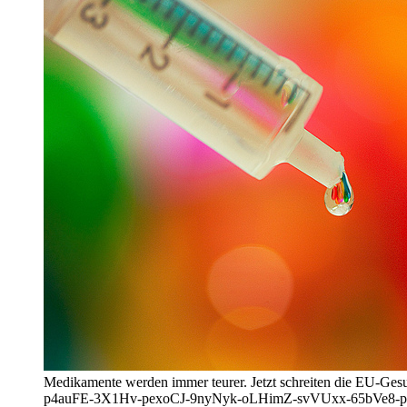
Medikamente werden immer teurer. Jetzt schreiten die EU-Ge
p4auFE-3X1Hv-pexoCJ-9nyNyk-oLHimZ-svVUxx-65bVe8-p