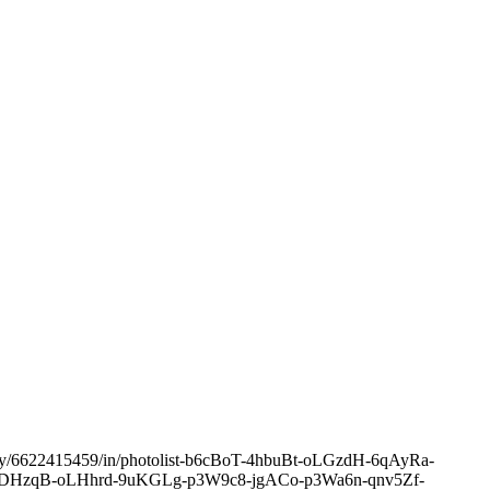
obunny/6622415459/in/photolist-b6cBoT-4hbuBt-oLGzdH-6qAyRa-
bDHzqB-oLHhrd-9uKGLg-p3W9c8-jgACo-p3Wa6n-qnv5Zf-