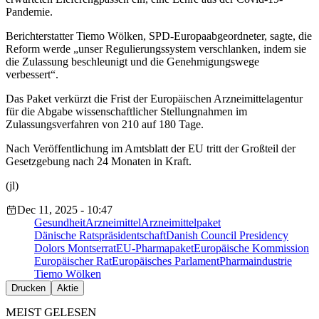
Pandemie.
Berichterstatter Tiemo Wölken, SPD-Europaabgeordneter, sagte, die
Reform werde „unser Regulierungssystem verschlanken, indem sie
die Zulassung beschleunigt und die Genehmigungswege
verbessert“.
Das Paket verkürzt die Frist der Europäischen Arzneimittelagentur
für die Abgabe wissenschaftlicher Stellungnahmen im
Zulassungsverfahren von 210 auf 180 Tage.
Nach Veröffentlichung im Amtsblatt der EU tritt der Großteil der
Gesetzgebung nach 24 Monaten in Kraft.
(jl)
Dec 11, 2025 - 10:47
Gesundheit
Arzneimittel
Arzneimittelpaket
Dänische Ratspräsidentschaft
Danish Council Presidency
Dolors Montserrat
EU-Pharmapaket
Europäische Kommission
Europäischer Rat
Europäisches Parlament
Pharmaindustrie
Tiemo Wölken
Drucken
Aktie
MEIST GELESEN