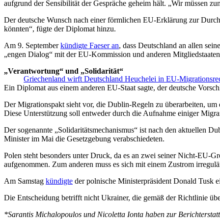
aufgrund der Sensibilität der Gespräche geheim hält. „Wir müssen zunä
Der deutsche Wunsch nach einer förmlichen EU-Erklärung zur Durchs
könnten“, fügte der Diplomat hinzu.
Am 9. September
kündigte Faeser an
, dass Deutschland an allen sei
„engen Dialog“ mit der EU-Kommission und anderen Mitgliedstaaten b
„Verantwortung“ und „Solidarität“
Griechenland wirft Deutschland Heuchelei in EU-Migrationsre
Ein Diplomat aus einem anderen EU-Staat sagte, der deutsche Vorsch
Der Migrationspakt sieht vor, die Dublin-Regeln zu überarbeiten, um
Diese Unterstützung soll entweder durch die Aufnahme einiger Migrant
Der sogenannte „Solidaritätsmechanismus“ ist nach den aktuellen Dub
Minister im Mai die Gesetzgebung verabschiedeten.
Polen steht besonders unter Druck, da es an zwei seiner Nicht-EU-Gr
aufgenommen. Zum anderen muss es sich mit einem Zustrom irreguläre
Am Samstag
kündigte
der polnische Ministerpräsident Donald Tusk ei
Die Entscheidung betrifft nicht Ukrainer, die gemäß der Richtlinie ü
*Sarantis Michalopoulos und Nicoletta Ionta haben zur Berichterstat