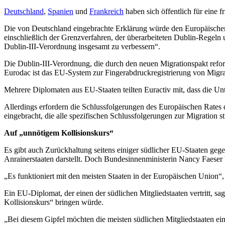
Deutschland
,
Spanien
und
Frankreich
haben sich öffentlich für eine 
Die von Deutschland eingebrachte Erklärung würde den Europäischen
einschließlich der Grenzverfahren, der überarbeiteten Dublin-Regel
Dublin-III-Verordnung insgesamt zu verbessern“.
Die Dublin-III-Verordnung, die durch den neuen Migrationspakt refor
Eurodac ist das EU-System zur Fingerabdruckregistrierung von Migra
Mehrere Diplomaten aus EU-Staaten teilten Euractiv mit, dass die Unt
Allerdings erfordern die Schlussfolgerungen des Europäischen Rates
eingebracht, die alle spezifischen Schlussfolgerungen zur Migration s
Auf „unnötigem Kollisionskurs“
Es gibt auch Zurückhaltung seitens einiger südlicher EU-Staaten geg
Anrainerstaaten darstellt. Doch Bundesinnenministerin Nancy Faeser b
„Es funktioniert mit den meisten Staaten in der Europäischen Union“,
Ein EU-Diplomat, der einen der südlichen Mitgliedstaaten vertritt, s
Kollisionskurs“ bringen würde.
„Bei diesem Gipfel möchten die meisten südlichen Mitgliedstaaten eine