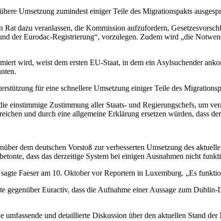
frühere Umsetzung zumindest einiger Teile des Migrationspakts ausgespro
 Rat dazu veranlassen, die Kommission aufzufordern, Gesetzesvorschl
n und der Eurodac-Registrierung“, vorzulegen. Zudem wird „die Notwe
miert wird, weist dem ersten EU-Staat, in dem ein Asylsuchender ankom
nten.
erstützung für eine schnellere Umsetzung einiger Teile des Migrations
 die einstimmige Zustimmung aller Staats- und Regierungschefs, um v
treichen und durch eine allgemeine Erklärung ersetzen würden, dass der 
enüber dem deutschen Vorstoß zur verbesserten Umsetzung des aktuellen
etonte, dass das derzeitige System bei einigen Ausnahmen nicht funkti
 sagte Faeser am 10. Oktober vor Reportern in Luxemburg. „Es funktioni
agte gegenüber Euractiv, dass die Aufnahme einer Aussage zum Dublin-I
 umfassende und detaillierte Diskussion über den aktuellen Stand der M