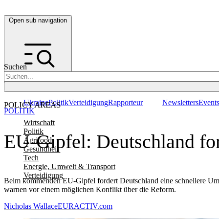
Open sub navigation
Suchen
Ukraine
Politik
Verteidigung
Rapporteur
Newsletters
Event
POLICY AREAS
POLITIK
Wirtschaft
Politik
EU-Gipfel: Deutschland fo
Agrifood
Gesundheit
Tech
Energie, Umwelt & Transport
Verteidigung
Beim kommenden EU-Gipfel fordert Deutschland eine schnellere Umset
warnen vor einem möglichen Konflikt über die Reform.
Nicholas Wallace
EURACTIV.com