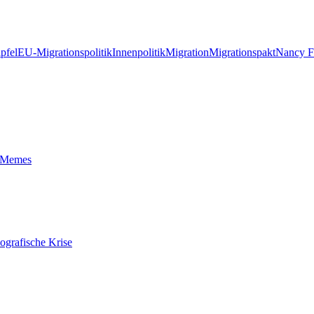
pfel
EU-Migrationspolitik
Innenpolitik
Migration
Migrationspakt
Nancy F
t-Memes
ografische Krise