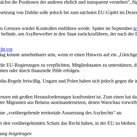
chst die Positionen der anderen ehrlich und transparent verstehen“, füg
etzung von Dublin solle jedoch bis zum nächsten EU-Gipfel im Dezem
nen Grenzen wieder Kontrollen einführen werde. Später im September
te
efinde, um Asylbewerber in den Staat zurückzuführen, der nach der Du
cht vor
lag könnte annehmbarer sein, wenn er einen Hinweis auf ein „Gleichge
 die EU-Regierungen zu verpflichten, Mitgliedstaaten zu unterstützen,
en oder durch finanzielle Hilfe erfolgen.
lin-Regeln freiwillig. Ungarn und Polen haben sich jedoch gegen die im
enzen mit großen Herausforderungen konfrontiert ist. Zum einen hat da
r Migranten aus Belarus auseinandersetzen, denen Warschau vorwirft, 
ne „vorübergehende territoriale Aussetzung des Asylrechts“ an.
ber den vorübergehenden Schutz das Recht haben, in der EU zu bleiben.
tung beigetragen