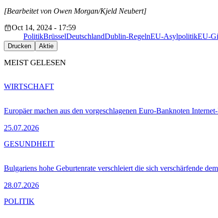
[Bearbeitet von Owen Morgan/Kjeld Neubert]
Oct 14, 2024 - 17:59
Politik
Brüssel
Deutschland
Dublin-Regeln
EU-Asylpolitik
EU-Gi
Drucken
Aktie
MEIST GELESEN
WIRTSCHAFT
Europäer machen aus den vorgeschlagenen Euro-Banknoten Interne
25.07.2026
GESUNDHEIT
Bulgariens hohe Geburtenrate verschleiert die sich verschärfende dem
28.07.2026
POLITIK